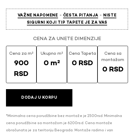
-
-
VAŽNE NAPOMENE
ČESTA PITANJA
NISTE
SIGURNI KOJI TIP TAPETE JE ZA VAS
CENA ZA UNETE DIMENZIJE
Cena za m²
Ukupno m²
Cena Tapeta
Cena sa
montažom
900
0 m²
0 RSD
0 RSD
RSD
DODAJ U KORPU
*Minimalna cena porudžbine bez montaže je 2500rsd. Minimalna
cena porudžbine sa montažom je 6200rsd. Cena montaže
obračunata je za teritoriju Beograda. Montaže radimo i van