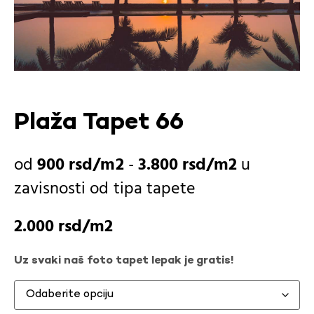
Plaža Tapet 66
900
rsd
-
3.800
rsd
u
zavisnosti od
tipa tapete
2.000
rsd
Uz svaki naš foto tapet lepak je gratis!