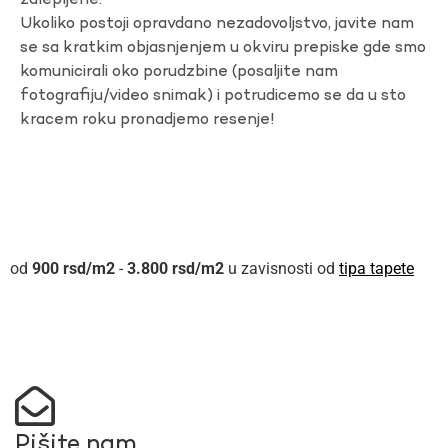
zalepljene.
Ukoliko postoji opravdano nezadovoljstvo, javite nam
se sa kratkim objasnjenjem u okviru prepiske gde smo
komunicirali oko porudzbine (posaljite nam
fotografiju/video snimak) i potrudicemo se da u sto
kracem roku pronadjemo resenje!
900
rsd
-
3.800
rsd
u zavisnosti od
tipa tapete
Pišite nam