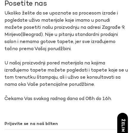
Posetite nas
Ukoliko želite da se upoznate sa procesom izrade i
pogledate uživo materijale koje imamo u ponudi
možete posetiti našu proizvodnju na adresi Zagrađe 9,
Mirijevo(Beograd). Nije u pitanju standardni prodajni
salon i nemamo gotove tapete, jer sve izrađujemo
tačno prema Vašoj porudžbini.
U našoj proizvodnji pored materijala na kojima
izrađujemo tapete možete pogledati i tapete koje se u
tom trenutku štampaju, ali i uživo se konsultovati sa
nama oko Vaše potencijalne porudžbine.
Čekamo Vas svakog radnog dana od 08h do 16h.
Prijavite se na naš bilten