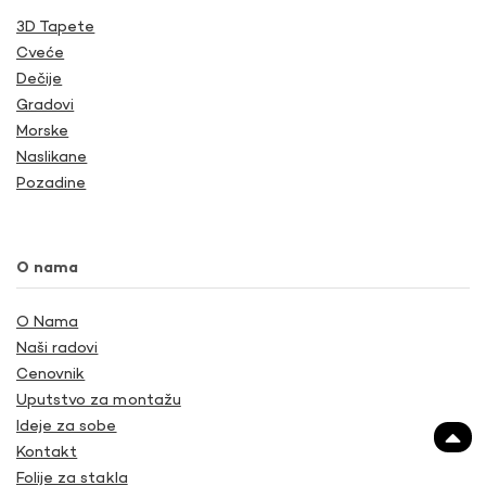
3D Tapete
Cveće
Dečije
Gradovi
Morske
Naslikane
Pozadine
O nama
O Nama
Naši radovi
Cenovnik
Uputstvo za montažu
Ideje za sobe
Kontakt
Folije za stakla