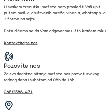
U svakom trenutku možete nam proslediti Vaš upit
putem mail-a, društvenih mreža, viber-a, whatsapp-a
ili forme na sajtu.
Potrudićemo se da Vam odgovorimo u što kraćem roku.
Kontaktirajte nas
Pozovite nas
Za sva dodatna pitanja možete nas pozvati svakog
radnog dana i subotom od 08h do 16h.
065/2588-471