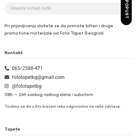
ŽELIM POPUST
Pri prijavljivanju slažete se da primate bilten i druge
promotivne materijale od Foto Tapet Beograd.
Kontakt
065/2588-471
fototapetbg@gmail.com
@fototapetbg
08h – 16h svakog radnog dana i subotom
Trudimo se da u što kraćem roku odgovorimo na vaše zahteve.
Tapete