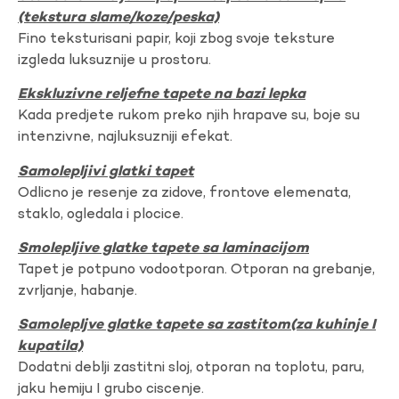
(tekstura slame/koze/peska)
Fino teksturisani papir, koji zbog svoje teksture
izgleda luksuznije u prostoru.
Ekskluzivne reljefne tapete na bazi lepka
Kada predjete rukom preko njih hrapave su, boje su
intenzivne, najluksuzniji efekat.
Samolepljivi glatki tapet
Odlicno je resenje za zidove, frontove elemenata,
staklo, ogledala i plocice.
Smolepljive glatke tapete sa laminacijom
Tapet je potpuno vodootporan. Otporan na grebanje,
zvrljanje, habanje.
Samolepljve glatke tapete sa zastitom(za kuhinje I
kupatila)
Dodatni deblji zastitni sloj, otporan na toplotu, paru,
jaku hemiju I grubo ciscenje.