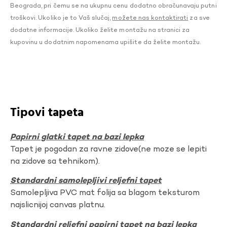
Beograda, pri čemu se na ukupnu cenu dodatno obračunavaju putni
troškovi. Ukoliko je to Vaš slučaj,
možete nas kontaktirati
za sve
dodatne informacije. Ukoliko želite montažu na stranici za
kupovinu u dodatnim napomenama upišite da želite montažu.
Tipovi tapeta
Papirni glatki tapet na bazi lepka
Tapet je pogodan za ravne zidove(ne moze se lepiti
na zidove sa tehnikom).
Standardni samolepljivi reljefni tapet
Samolepljiva PVC mat folija sa blagom teksturom
najslicnijoj canvas platnu.
Standardni reljefni papirni tapet na bazi lepka