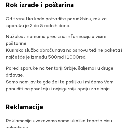
Rok izrade i poštarina
Od trenutka kada potvrdite porudžbinu, rok za
isporuku je 3 do 5 radnih dana.
Nažalost nemamo preciznu informaciju o visini
poštarine.
Kurirska služba obračunava na osnovu težine paketa i
najčešće je između 500rsd i 1000rsd.
Pored isporuke na teritoriji Srbije, šaljemo i u druge
državae.
Samo nam javite gde želite pošiljku i mi ćemo Vam
ponuditi najpovoljniju i najsigurniju opciju za slanje.
Reklamacije
Reklamacije uvazavamo samo ukoliko tapete nisu