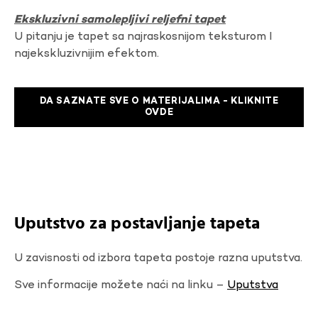
Ekskluzivni samolepljivi reljefni tapet
U pitanju je tapet sa najraskosnijom teksturom I
najekskluzivnijim efektom.
DA SAZNATE SVE O MATERIJALIMA - KLIKNITE
OVDE
Uputstvo za postavljanje tapeta
U zavisnosti od izbora tapeta postoje razna uputstva.
Sve informacije možete naći na linku –
Uputstva