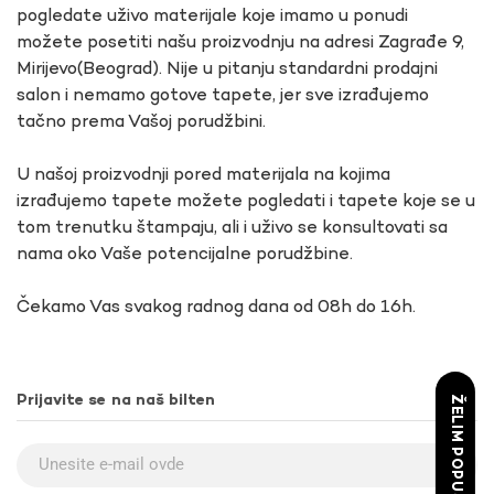
pogledate uživo materijale koje imamo u ponudi
možete posetiti našu proizvodnju na adresi Zagrađe 9,
Mirijevo(Beograd). Nije u pitanju standardni prodajni
salon i nemamo gotove tapete, jer sve izrađujemo
tačno prema Vašoj porudžbini.
U našoj proizvodnji pored materijala na kojima
izrađujemo tapete možete pogledati i tapete koje se u
tom trenutku štampaju, ali i uživo se konsultovati sa
nama oko Vaše potencijalne porudžbine.
Čekamo Vas svakog radnog dana od 08h do 16h.
Prijavite se na naš bilten
ŽELIM POPUST