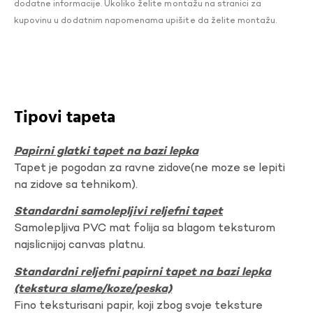
dodatne informacije. Ukoliko želite montažu na stranici za
kupovinu u dodatnim napomenama upišite da želite montažu.
Tipovi tapeta
Papirni glatki tapet na bazi lepka
Tapet je pogodan za ravne zidove(ne moze se lepiti
na zidove sa tehnikom).
Standardni samolepljivi reljefni tapet
Samolepljiva PVC mat folija sa blagom teksturom
najslicnijoj canvas platnu.
Standardni reljefni papirni tapet na bazi lepka
(tekstura slame/koze/peska)
Fino teksturisani papir, koji zbog svoje teksture