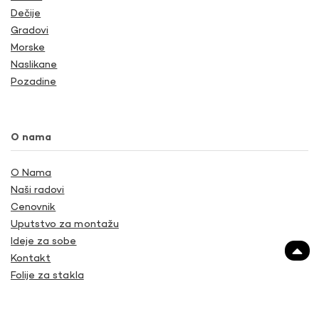
Dečije
Gradovi
Morske
Naslikane
Pozadine
O nama
O Nama
Naši radovi
Cenovnik
Uputstvo za montažu
Ideje za sobe
Kontakt
Folije za stakla