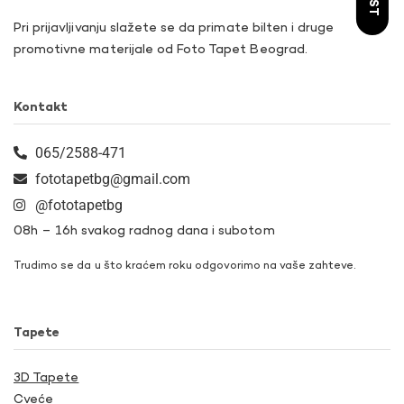
Pri prijavljivanju slažete se da primate bilten i druge
promotivne materijale od Foto Tapet Beograd.
Kontakt
065/2588-471
fototapetbg@gmail.com
@fototapetbg
08h – 16h svakog radnog dana i subotom
Trudimo se da u što kraćem roku odgovorimo na vaše zahteve.
Tapete
3D Tapete
Cveće