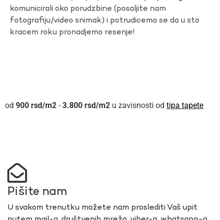
komunicirali oko porudzbine (posaljite nam
fotografiju/video snimak) i potrudicemo se da u sto
kracem roku pronadjemo resenje!
900
rsd
-
3.800
rsd
u zavisnosti od
tipa tapete
Pišite nam
U svakom trenutku možete nam proslediti Vaš upit
putem mail-a, društvenih mreža, viber-a, whatsapp-a