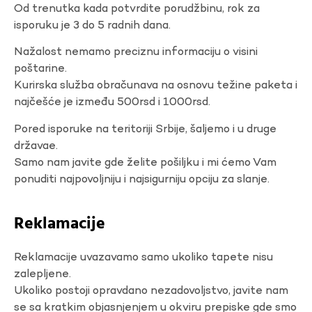
Od trenutka kada potvrdite porudžbinu, rok za
isporuku je 3 do 5 radnih dana.
Nažalost nemamo preciznu informaciju o visini
poštarine.
Kurirska služba obračunava na osnovu težine paketa i
najčešće je između 500rsd i 1000rsd.
Pored isporuke na teritoriji Srbije, šaljemo i u druge
državae.
Samo nam javite gde želite pošiljku i mi ćemo Vam
ponuditi najpovoljniju i najsigurniju opciju za slanje.
Reklamacije
Reklamacije uvazavamo samo ukoliko tapete nisu
zalepljene.
Ukoliko postoji opravdano nezadovoljstvo, javite nam
se sa kratkim objasnjenjem u okviru prepiske gde smo