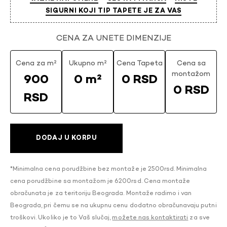
SIGURNI KOJI TIP TAPETE JE ZA VAS
CENA ZA UNETE DIMENZIJE
Cena za m²
Ukupno m²
Cena Tapeta
Cena sa
montažom
900
0 m²
0 RSD
0 RSD
RSD
DODAJ U KORPU
*Minimalna cena porudžbine bez montaže je 2500rsd. Minimalna
cena porudžbine sa montažom je 6200rsd. Cena montaže
obračunata je za teritoriju Beograda. Montaže radimo i van
Beograda, pri čemu se na ukupnu cenu dodatno obračunavaju putni
troškovi. Ukoliko je to Vaš slučaj,
možete nas kontaktirati
za sve