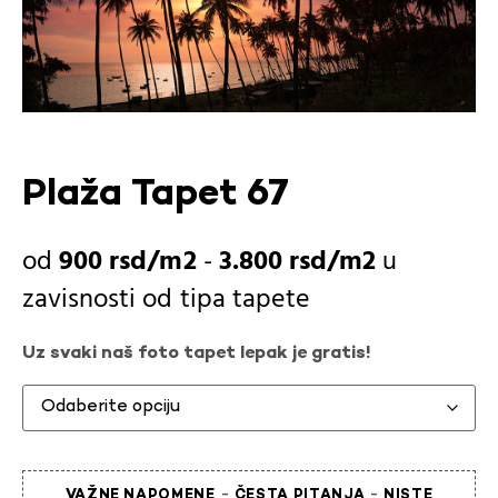
Plaža Tapet 67
900
rsd
-
3.800
rsd
u
zavisnosti od
tipa tapete
Uz svaki naš foto tapet lepak je gratis!
-
-
VAŽNE NAPOMENE
ČESTA PITANJA
NISTE