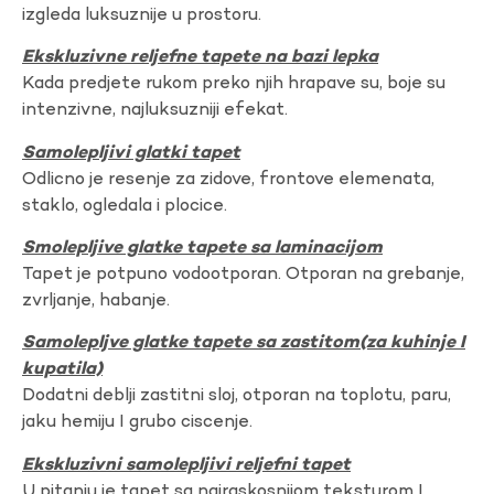
izgleda luksuznije u prostoru.
Ekskluzivne reljefne tapete na bazi lepka
Kada predjete rukom preko njih hrapave su, boje su
intenzivne, najluksuzniji efekat.
Samolepljivi glatki tapet
Odlicno je resenje za zidove, frontove elemenata,
staklo, ogledala i plocice.
Smolepljive glatke tapete sa laminacijom
Tapet je potpuno vodootporan. Otporan na grebanje,
zvrljanje, habanje.
Samolepljve glatke tapete sa zastitom(za kuhinje I
kupatila)
Dodatni deblji zastitni sloj, otporan na toplotu, paru,
jaku hemiju I grubo ciscenje.
Ekskluzivni samolepljivi reljefni tapet
U pitanju je tapet sa najraskosnijom teksturom I