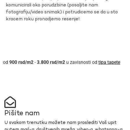
komunicirali oko porudzbine (posaljite nam
fotografiju/video snimak) i potrudicemo se da u sto
kracem roku pronadjemo resenje!
900
rsd
-
3.800
rsd
u zavisnosti od
tipa tapete
Pišite nam
U svakom trenutku možete nam proslediti Vaš upit
putem mail-a, društvenih mreža, viber-a, whatsapp-a