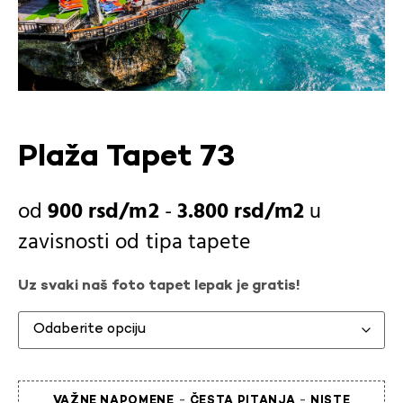
Plaža Tapet 73
900
rsd
-
3.800
rsd
u
zavisnosti od
tipa tapete
Uz svaki naš foto tapet lepak je gratis!
-
-
VAŽNE NAPOMENE
ČESTA PITANJA
NISTE