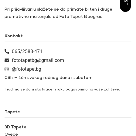
Pri prijavljivanju slažete se da primate bilten i druge
promotivne materijale od Foto Tapet Beograd.
Kontakt
065/2588-471
fototapetbg@gmail.com
@fototapetbg
08h – 16h svakog radnog dana i subotom
Trudimo se da u što kraćem roku odgovorimo na vaše zahteve.
Tapete
3D Tapete
Cveće