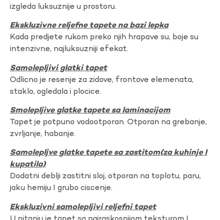
izgleda luksuznije u prostoru.
Ekskluzivne reljefne tapete na bazi lepka
Kada predjete rukom preko njih hrapave su, boje su
intenzivne, najluksuzniji efekat.
Samolepljivi glatki tapet
Odlicno je resenje za zidove, frontove elemenata,
staklo, ogledala i plocice.
Smolepljive glatke tapete sa laminacijom
Tapet je potpuno vodootporan. Otporan na grebanje,
zvrljanje, habanje.
Samolepljve glatke tapete sa zastitom(za kuhinje I
kupatila)
Dodatni deblji zastitni sloj, otporan na toplotu, paru,
jaku hemiju I grubo ciscenje.
Ekskluzivni samolepljivi reljefni tapet
U pitanju je tapet sa najraskosnijom teksturom I