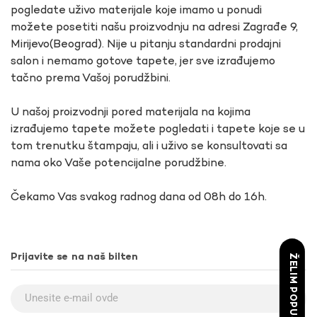
pogledate uživo materijale koje imamo u ponudi
možete posetiti našu proizvodnju na adresi Zagrađe 9,
Mirijevo(Beograd). Nije u pitanju standardni prodajni
salon i nemamo gotove tapete, jer sve izrađujemo
tačno prema Vašoj porudžbini.
U našoj proizvodnji pored materijala na kojima
izrađujemo tapete možete pogledati i tapete koje se u
tom trenutku štampaju, ali i uživo se konsultovati sa
nama oko Vaše potencijalne porudžbine.
Čekamo Vas svakog radnog dana od 08h do 16h.
Prijavite se na naš bilten
ŽELIM POPUST