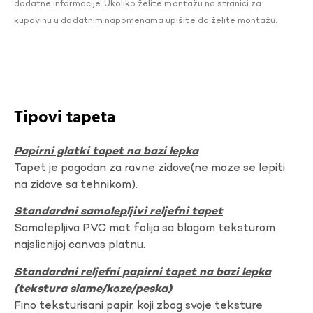
dodatne informacije. Ukoliko želite montažu na stranici za
kupovinu u dodatnim napomenama upišite da želite montažu.
Tipovi tapeta
Papirni glatki tapet na bazi lepka
Tapet je pogodan za ravne zidove(ne moze se lepiti
na zidove sa tehnikom).
Standardni samolepljivi reljefni tapet
Samolepljiva PVC mat folija sa blagom teksturom
najslicnijoj canvas platnu.
Standardni reljefni papirni tapet na bazi lepka
(tekstura slame/koze/peska)
Fino teksturisani papir, koji zbog svoje teksture