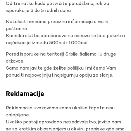
Od trenutka kada potvrdite porudžbinu, rok za
isporuku je 3 do 5 radnih dana.
Nažalost nemamo preciznu informaciju o visini
poštarine.
Kurirska služba obračunava na osnovu težine paketa i
najčešće je između 500rsd i 1000rsd.
Pored isporuke na teritoriji Srbije, šaljemo i u druge
državae.
Samo nam javite gde želite pošiljku i mi ćemo Vam
ponuditi najpovoljniju i najsigurniju opciju za slanje.
Reklamacije
Reklamacije uvazavamo samo ukoliko tapete nisu
zalepljene.
Ukoliko postoji opravdano nezadovoljstvo, javite nam
se sa kratkim objasnjenjem u okviru prepiske gde smo