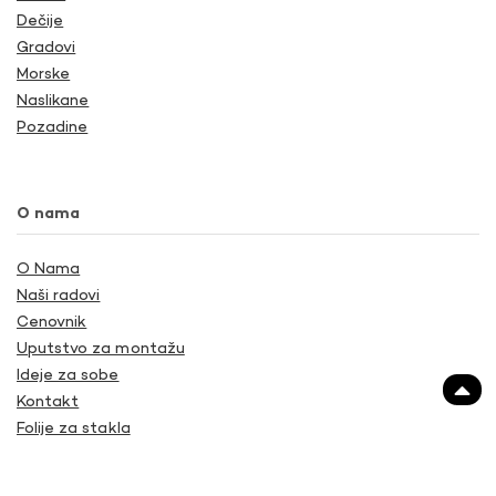
Dečije
Gradovi
Morske
Naslikane
Pozadine
O nama
O Nama
Naši radovi
Cenovnik
Uputstvo za montažu
Ideje za sobe
Kontakt
Folije za stakla