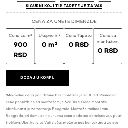
SIGURNI KOJI TIP TAPETE JE ZA VAS
CENA ZA UNETE DIMENZIJE
Cena za m²
Ukupno m²
Cena Tapeta
Cena sa
montažom
900
0 m²
0 RSD
0 RSD
RSD
DODAJ U KORPU
*Minimalna cena porudžbine bez montaže je 2500rsd. Minimalna
cena porudžbine sa montažom je 6200rsd. Cena montaže
obračunata je za teritoriju Beograda. Montaže radimo i van
Beograda, pri čemu se na ukupnu cenu dodatno obračunavaju putni
troškovi. Ukoliko je to Vaš slučaj,
možete nas kontaktirati
za sve