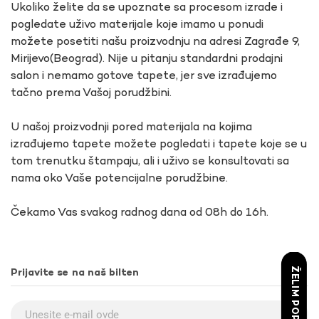
Ukoliko želite da se upoznate sa procesom izrade i
pogledate uživo materijale koje imamo u ponudi
možete posetiti našu proizvodnju na adresi Zagrađe 9,
Mirijevo(Beograd). Nije u pitanju standardni prodajni
salon i nemamo gotove tapete, jer sve izrađujemo
tačno prema Vašoj porudžbini.
U našoj proizvodnji pored materijala na kojima
izrađujemo tapete možete pogledati i tapete koje se u
tom trenutku štampaju, ali i uživo se konsultovati sa
nama oko Vaše potencijalne porudžbine.
Čekamo Vas svakog radnog dana od 08h do 16h.
ŽELIM POPUST
Prijavite se na naš bilten