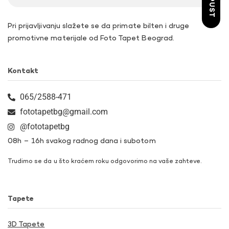
Pri prijavljivanju slažete se da primate bilten i druge
promotivne materijale od Foto Tapet Beograd.
Kontakt
065/2588-471
fototapetbg@gmail.com
@fototapetbg
08h – 16h svakog radnog dana i subotom
Trudimo se da u što kraćem roku odgovorimo na vaše zahteve.
Tapete
3D Tapete