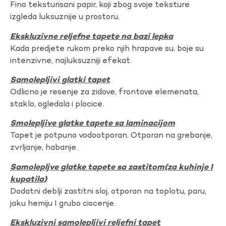
Fino teksturisani papir, koji zbog svoje teksture
izgleda luksuznije u prostoru.
Ekskluzivne reljefne tapete na bazi lepka
Kada predjete rukom preko njih hrapave su, boje su
intenzivne, najluksuzniji efekat.
Samolepljivi glatki tapet
Odlicno je resenje za zidove, frontove elemenata,
staklo, ogledala i plocice.
Smolepljive glatke tapete sa laminacijom
Tapet je potpuno vodootporan. Otporan na grebanje,
zvrljanje, habanje.
Samolepljve glatke tapete sa zastitom(za kuhinje I
kupatila)
Dodatni deblji zastitni sloj, otporan na toplotu, paru,
jaku hemiju I grubo ciscenje.
Ekskluzivni samolepljivi reljefni tapet