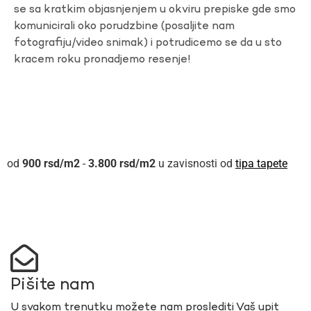
se sa kratkim objasnjenjem u okviru prepiske gde smo
komunicirali oko porudzbine (posaljite nam
fotografiju/video snimak) i potrudicemo se da u sto
kracem roku pronadjemo resenje!
900
rsd
-
3.800
rsd
u zavisnosti od
tipa tapete
Pišite nam
U svakom trenutku možete nam proslediti Vaš upit