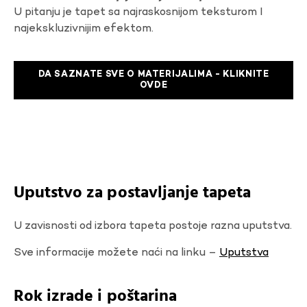
U pitanju je tapet sa najraskosnijom teksturom I
najekskluzivnijim efektom.
DA SAZNATE SVE O MATERIJALIMA - KLIKNITE
OVDE
Uputstvo za postavljanje tapeta
U zavisnosti od izbora tapeta postoje razna uputstva.
Sve informacije možete naći na linku –
Uputstva
Rok izrade i poštarina