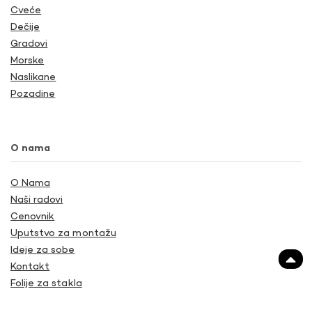
Cveće
Dečije
Gradovi
Morske
Naslikane
Pozadine
O nama
O Nama
Naši radovi
Cenovnik
Uputstvo za montažu
Ideje za sobe
Kontakt
Folije za stakla