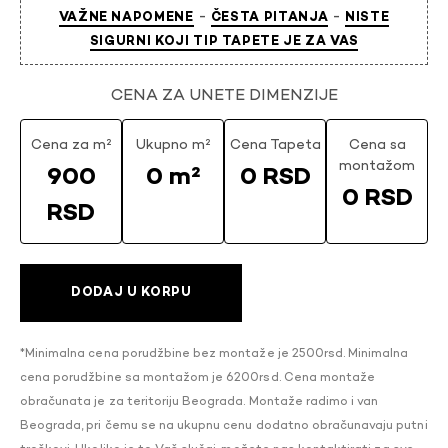
-
-
VAŽNE NAPOMENE
ČESTA PITANJA
NISTE
SIGURNI KOJI TIP TAPETE JE ZA VAS
CENA ZA UNETE DIMENZIJE
Cena za m²
Ukupno m²
Cena Tapeta
Cena sa
montažom
900
0 m²
0 RSD
0 RSD
RSD
DODAJ U KORPU
*Minimalna cena porudžbine bez montaže je 2500rsd. Minimalna
cena porudžbine sa montažom je 6200rsd. Cena montaže
obračunata je za teritoriju Beograda. Montaže radimo i van
Beograda, pri čemu se na ukupnu cenu dodatno obračunavaju putni