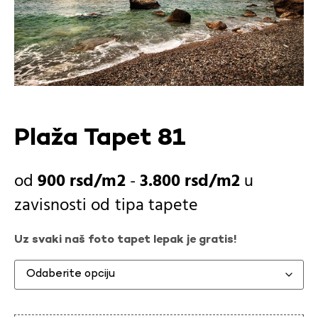
Plaža Tapet 81
900
rsd
-
3.800
rsd
u
zavisnosti od
tipa tapete
Uz svaki naš foto tapet lepak je gratis!