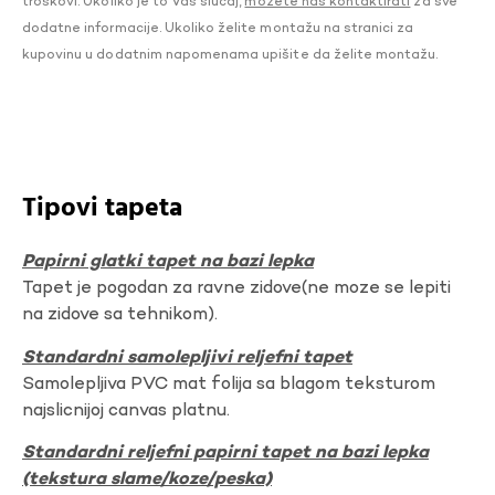
troškovi. Ukoliko je to Vaš slučaj,
možete nas kontaktirati
za sve
dodatne informacije. Ukoliko želite montažu na stranici za
kupovinu u dodatnim napomenama upišite da želite montažu.
Tipovi tapeta
Papirni glatki tapet na bazi lepka
Tapet je pogodan za ravne zidove(ne moze se lepiti
na zidove sa tehnikom).
Standardni samolepljivi reljefni tapet
Samolepljiva PVC mat folija sa blagom teksturom
najslicnijoj canvas platnu.
Standardni reljefni papirni tapet na bazi lepka
(tekstura slame/koze/peska)