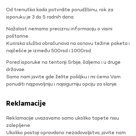
Od trenutka kada potvrdite porudžbinu, rok za
isporuku je 3 do 5 radnih dana.
Nažalost nemamo preciznu informaciju o visini
poštarine.
Kurirska služba obračunava na osnovu težine paketa i
najčešće je između 500rsd i 1000rsd.
Pored isporuke na teritoriji Srbije, šaljemo i u druge
državae.
Samo nam javite gde želite pošiljku i mi ćemo Vam
ponuditi najpovoljniju i najsigurniju opciju za slanje.
Reklamacije
Reklamacije uvazavamo samo ukoliko tapete nisu
zalepljene.
Ukoliko postoji opravdano nezadovoljstvo, javite nam