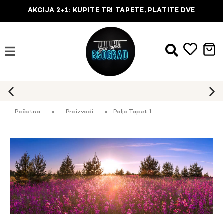
AKCIJA 2+1: KUPITE TRI TAPETE, PLATITE DVE
Početna
»
Proizvodi
»
Polja Tapet 1