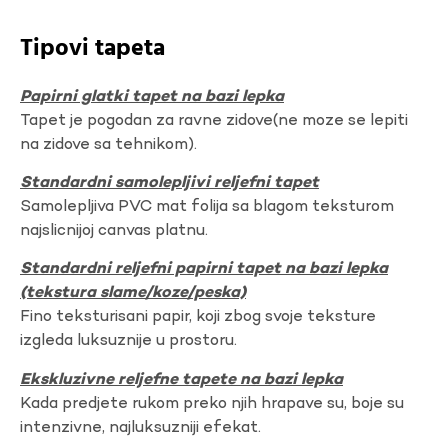
Tipovi tapeta
Papirni glatki tapet na bazi lepka
Tapet je pogodan za ravne zidove(ne moze se lepiti
na zidove sa tehnikom).
Standardni samolepljivi reljefni tapet
Samolepljiva PVC mat folija sa blagom teksturom
najslicnijoj canvas platnu.
Standardni reljefni papirni tapet na bazi lepka
(tekstura slame/koze/peska)
Fino teksturisani papir, koji zbog svoje teksture
izgleda luksuznije u prostoru.
Ekskluzivne reljefne tapete na bazi lepka
Kada predjete rukom preko njih hrapave su, boje su
intenzivne, najluksuzniji efekat.