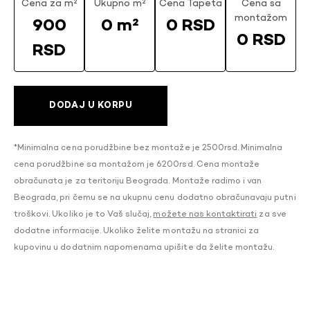
Cena za m²
Ukupno m²
Cena Tapeta
Cena sa
montažom
900
0 m²
0 RSD
0 RSD
RSD
DODAJ U KORPU
*Minimalna cena porudžbine bez montaže je 2500rsd. Minimalna
cena porudžbine sa montažom je 6200rsd. Cena montaže
obračunata je za teritoriju Beograda. Montaže radimo i van
Beograda, pri čemu se na ukupnu cenu dodatno obračunavaju putni
troškovi. Ukoliko je to Vaš slučaj,
možete nas kontaktirati
za sve
dodatne informacije. Ukoliko želite montažu na stranici za
kupovinu u dodatnim napomenama upišite da želite montažu.