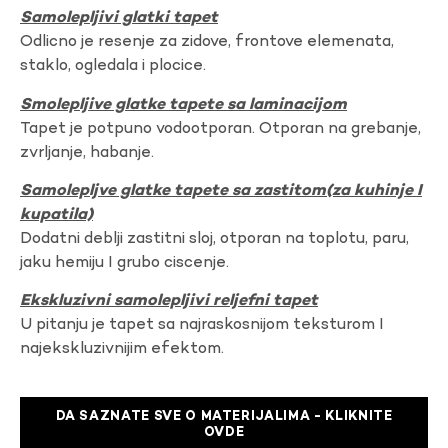
Samolepljivi glatki tapet
Odlicno je resenje za zidove, frontove elemenata,
staklo, ogledala i plocice.
Smolepljive glatke tapete sa laminacijom
Tapet je potpuno vodootporan. Otporan na grebanje,
zvrljanje, habanje.
Samolepljve glatke tapete sa zastitom(za kuhinje I
kupatila)
Dodatni deblji zastitni sloj, otporan na toplotu, paru,
jaku hemiju I grubo ciscenje.
Ekskluzivni samolepljivi reljefni tapet
U pitanju je tapet sa najraskosnijom teksturom I
najekskluzivnijim efektom.
DA SAZNATE SVE O MATERIJALIMA - KLIKNITE
OVDE