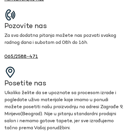
Pozovite nas
Za sva dodatna pitanja možete nas pozvati svakog
radnog dana i subotom od 08h do 16h.
065/2588-471
Posetite nas
Ukoliko želite da se upoznate sa procesom izrade i
pogledate uživo materijale koje imamo u ponudi
možete posetiti našu proizvodnju na adresi Zagrađe 9,
Mirijevo(Beograd). Nije u pitanju standardni prodajni
salon i nemamo gotove tapete, jer sve izrađujemo
tačno prema Vašoj porudžbini.