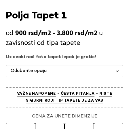
Polja Tapet 1
900
rsd
-
3.800
rsd
u
zavisnosti od
tipa tapete
Uz svaki naš foto tapet lepak je gratis!
-
-
VAŽNE NAPOMENE
ČESTA PITANJA
NISTE
SIGURNI KOJI TIP TAPETE JE ZA VAS
CENA ZA UNETE DIMENZIJE