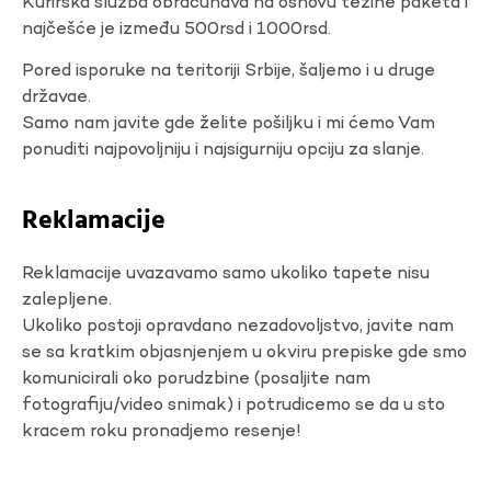
Kurirska služba obračunava na osnovu težine paketa i
najčešće je između 500rsd i 1000rsd.
Pored isporuke na teritoriji Srbije, šaljemo i u druge
državae.
Samo nam javite gde želite pošiljku i mi ćemo Vam
ponuditi najpovoljniju i najsigurniju opciju za slanje.
Reklamacije
Reklamacije uvazavamo samo ukoliko tapete nisu
zalepljene.
Ukoliko postoji opravdano nezadovoljstvo, javite nam
se sa kratkim objasnjenjem u okviru prepiske gde smo
komunicirali oko porudzbine (posaljite nam
fotografiju/video snimak) i potrudicemo se da u sto
kracem roku pronadjemo resenje!