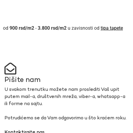
900
rsd
-
3.800
rsd
u zavisnosti od
tipa tapete
Pišite nam
U svakom trenutku možete nam proslediti Vaš upit
putem mail-a, društvenih mreža, viber-a, whatsapp-a
ili forme na sajtu.
Potrudićemo se da Vam odgovorimo u što kraćem roku.
Kontaktirajte nas