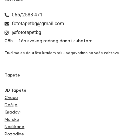
065/2588-471
fototapetbg@gmail.com
@fototapetbg
08h – 16h svakog radnog dana i subotom
Trudimo se da u što kraćem roku odgovorimo na vaše zahteve.
Tapete
3D Tapete
Cveće
Dečije
Gradovi
Morske
Naslikane
Pozadine