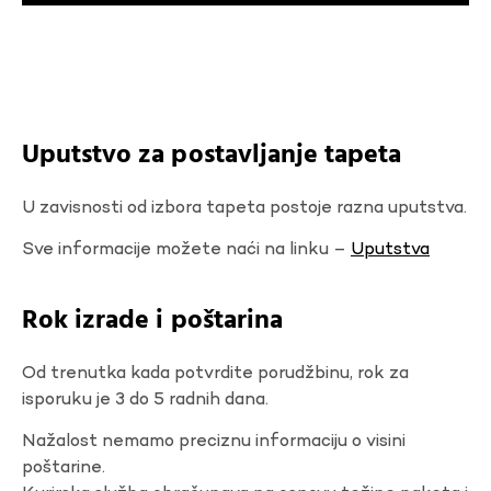
Uputstvo za postavljanje tapeta
U zavisnosti od izbora tapeta postoje razna uputstva.
Sve informacije možete naći na linku –
Uputstva
Rok izrade i poštarina
Od trenutka kada potvrdite porudžbinu, rok za
isporuku je 3 do 5 radnih dana.
Nažalost nemamo preciznu informaciju o visini
poštarine.