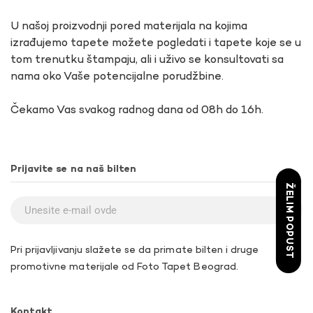
U našoj proizvodnji pored materijala na kojima
izrađujemo tapete možete pogledati i tapete koje se u
tom trenutku štampaju, ali i uživo se konsultovati sa
nama oko Vaše potencijalne porudžbine.
Čekamo Vas svakog radnog dana od 08h do 16h.
Prijavite se na naš bilten
ŽELIM POPUST
Pri prijavljivanju slažete se da primate bilten i druge
promotivne materijale od Foto Tapet Beograd.
Kontakt