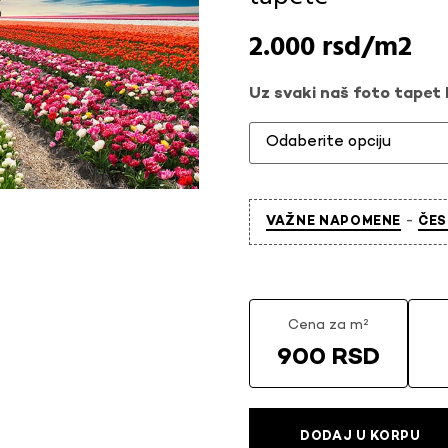
2.000
rsd
Uz svaki naš foto tapet l
-
VAŽNE NAPOMENE
ČES
Cena za m²
900 RSD
DODAJ U KORPU