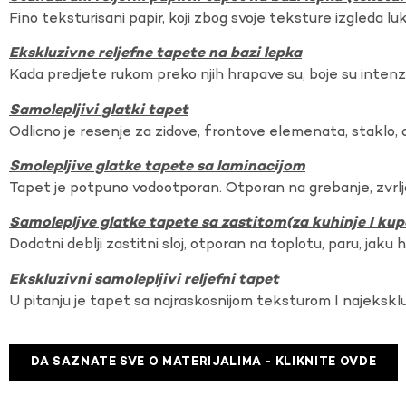
Fino teksturisani papir, koji zbog svoje teksture izgleda lu
Ekskluzivne reljefne tapete na bazi lepka
Kada predjete rukom preko njih hrapave su, boje su intenzi
Samolepljivi glatki tapet
Odlicno je resenje za zidove, frontove elemenata, staklo, o
Smolepljive glatke tapete sa laminacijom
Tapet je potpuno vodootporan. Otporan na grebanje, zvrlj
Samolepljve glatke tapete sa zastitom(za kuhinje I kup
Dodatni deblji zastitni sloj, otporan na toplotu, paru, jaku 
Ekskluzivni samolepljivi reljefni tapet
U pitanju je tapet sa najraskosnijom teksturom I najekskl
DA SAZNATE SVE O MATERIJALIMA - KLIKNITE OVDE