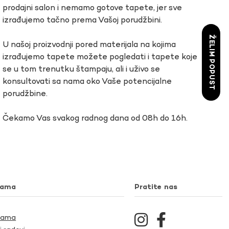
prodajni salon i nemamo gotove tapete, jer sve
izrađujemo tačno prema Vašoj porudžbini.
ŽELIM POPUST
U našoj proizvodnji pored materijala na kojima
izrađujemo tapete možete pogledati i tapete koje
se u tom trenutku štampaju, ali i uživo se
konsultovati sa nama oko Vaše potencijalne
porudžbine.
Čekamo Vas svakog radnog dana od 08h do 16h.
nama
Pratite nas
Nama