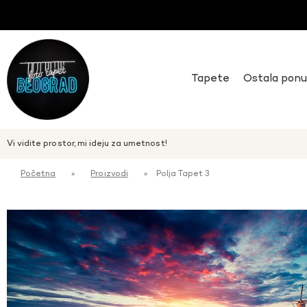
Tapete
Ostala pon
Vi vidite prostor, mi ideju za umetnost!
Početna
»
Proizvodi
»
Polja Tapet 3