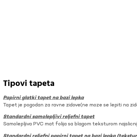
Tipovi tapeta
Papirni glatki tapet na bazi lepka
Tapet je pogodan za ravne zidove(ne moze se lepiti na zi
Standardni samolepljivi reljefni tapet
Samolepljiva PVC mat folija sa blagom teksturom najslicnij
Standardni reljefni papirni tapet na bazi lepka (tekst