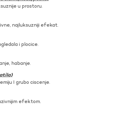
ksuznije u prostoru.
vne, najluksuzniji efekat.
gledala i plocice.
anje, habanje.
atila)
hemiju I grubo ciscenje.
uzivnijim efektom.