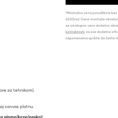
*Minimalna cena porudžbine bez
6200rsd. Cena montaže obračunat
se na ukupnu cenu dodatno obraču
kontaktirati
za sve dodatne infor
napomenama upišite da želite 
dove sa tehnikom).
oj canvas platnu.
ura slame/koze/peska)