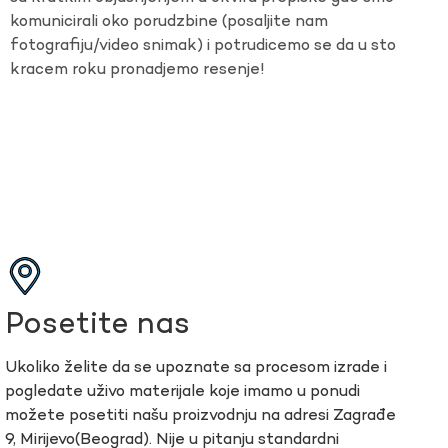
komunicirali oko porudzbine (posaljite nam
fotografiju/video snimak) i potrudicemo se da u sto
kracem roku pronadjemo resenje!
Posetite nas
Ukoliko želite da se upoznate sa procesom izrade i
pogledate uživo materijale koje imamo u ponudi
možete posetiti našu proizvodnju na adresi Zagrađe
9, Mirijevo(Beograd). Nije u pitanju standardni