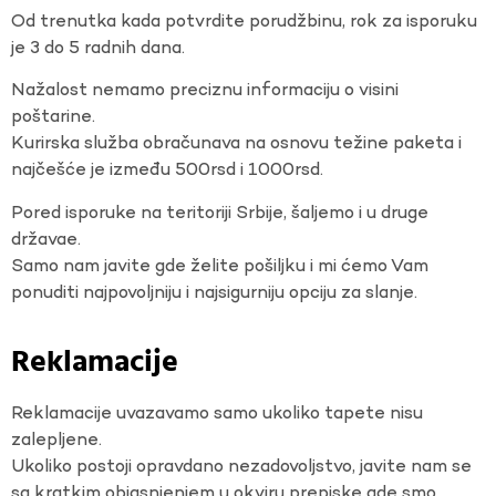
Od trenutka kada potvrdite porudžbinu, rok za isporuku
je 3 do 5 radnih dana.
Nažalost nemamo preciznu informaciju o visini
poštarine.
Kurirska služba obračunava na osnovu težine paketa i
najčešće je između 500rsd i 1000rsd.
Pored isporuke na teritoriji Srbije, šaljemo i u druge
državae.
Samo nam javite gde želite pošiljku i mi ćemo Vam
ponuditi najpovoljniju i najsigurniju opciju za slanje.
Reklamacije
Reklamacije uvazavamo samo ukoliko tapete nisu
zalepljene.
Ukoliko postoji opravdano nezadovoljstvo, javite nam se
sa kratkim objasnjenjem u okviru prepiske gde smo