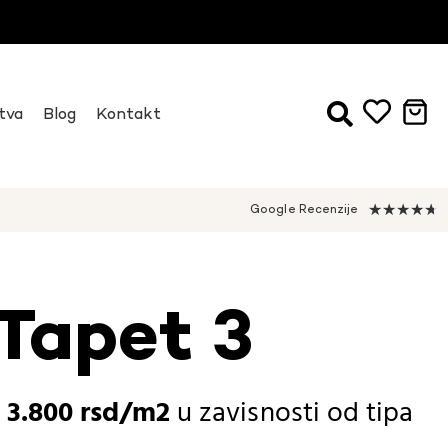
tva
Blog
Kontakt
★
★
★
★
★
Google Recenzije
 Tapet 3
-
3.800
rsd
u zavisnosti od
tipa