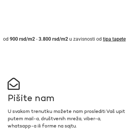
900
rsd
-
3.800
rsd
u zavisnosti od
tipa tapete
Pišite nam
U svakom trenutku možete nam proslediti Vaš upit
putem mail-a, društvenih mreža, viber-a,
whatsapp-a ili forme na sajtu.