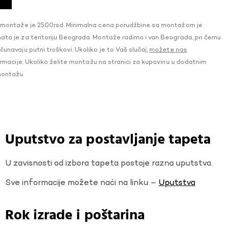
 montaže je 2500rsd. Minimalna cena porudžbine sa montažom je
a je za teritoriju Beograda. Montaže radimo i van Beograda, pri čemu
navaju putni troškovi. Ukoliko je to Vaš slučaj,
možete nas
macije. Ukoliko želite montažu na stranici za kupovinu u dodatnim
montažu.
Uputstvo za postavljanje tapeta
U zavisnosti od izbora tapeta postoje razna uputstva.
Sve informacije možete naći na linku –
Uputstva
Rok izrade i poštarina