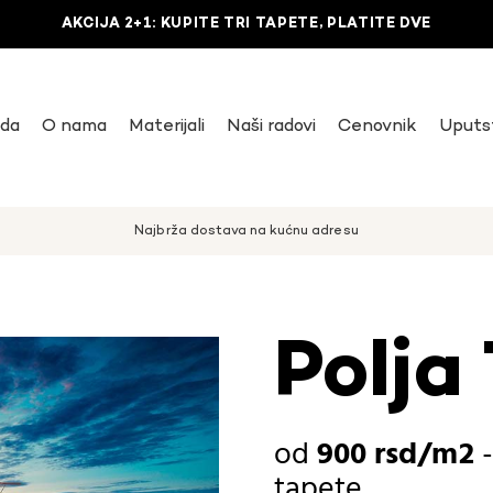
AKCIJA 2+1: KUPITE TRI TAPETE, PLATITE DVE
uda
O nama
Materijali
Naši radovi
Cenovnik
Uputs
Najbrža dostava na kućnu adresu
Polja
900
rsd
tapete