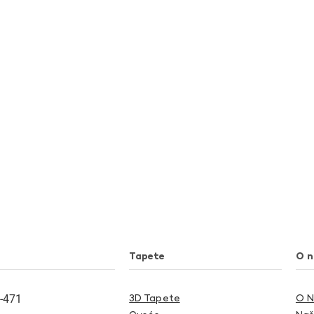
Tapete
O 
-471
3D Tapete
O 