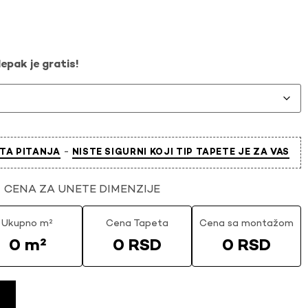
epak je gratis!
-
TA PITANJA
NISTE SIGURNI KOJI TIP TAPETE JE ZA VAS
CENA ZA UNETE DIMENZIJE
Ukupno m²
Cena Tapeta
Cena sa montažom
0 m²
0 RSD
0 RSD