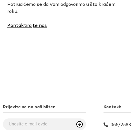
Potrudićemo se da Vam odgovorimo u što kraćem
roku.
Kontaktirajte nas
Prijavite se na naš bilten
Kontakt
065/2588