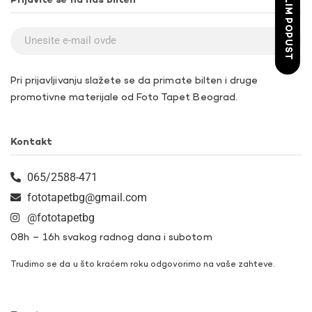
ŽELIM POPUST
Prijavite se na naš bilten
Pri prijavljivanju slažete se da primate bilten i druge
promotivne materijale od Foto Tapet Beograd.
Kontakt
065/2588-471
fototapetbg@gmail.com
@fototapetbg
08h – 16h svakog radnog dana i subotom
Trudimo se da u što kraćem roku odgovorimo na vaše zahteve.