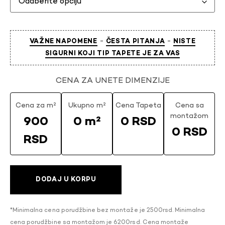
-
-
VAŽNE NAPOMENE
ČESTA PITANJA
NISTE
SIGURNI KOJI TIP TAPETE JE ZA VAS
CENA ZA UNETE DIMENZIJE
Cena za m²
Ukupno m²
Cena Tapeta
Cena sa
montažom
900
0 m²
0 RSD
0 RSD
RSD
DODAJ U KORPU
*Minimalna cena porudžbine bez montaže je 2500rsd. Minimalna
cena porudžbine sa montažom je 6200rsd. Cena montaže