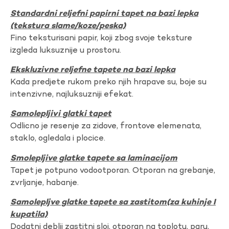
Standardni reljefni papirni tapet na bazi lepka
(tekstura slame/koze/peska)
Fino teksturisani papir, koji zbog svoje teksture
izgleda luksuznije u prostoru.
Ekskluzivne reljefne tapete na bazi lepka
Kada predjete rukom preko njih hrapave su, boje su
intenzivne, najluksuzniji efekat.
Samolepljivi glatki tapet
Odlicno je resenje za zidove, frontove elemenata,
staklo, ogledala i plocice.
Smolepljive glatke tapete sa laminacijom
Tapet je potpuno vodootporan. Otporan na grebanje,
zvrljanje, habanje.
Samolepljve glatke tapete sa zastitom(za kuhinje I
kupatila)
Dodatni deblji zastitni sloj, otporan na toplotu, paru,