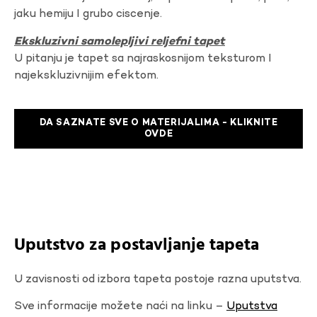
jaku hemiju I grubo ciscenje.
Ekskluzivni samolepljivi reljefni tapet
U pitanju je tapet sa najraskosnijom teksturom I
najekskluzivnijim efektom.
DA SAZNATE SVE O MATERIJALIMA - KLIKNITE
OVDE
Uputstvo za postavljanje tapeta
U zavisnosti od izbora tapeta postoje razna uputstva.
Sve informacije možete naći na linku –
Uputstva