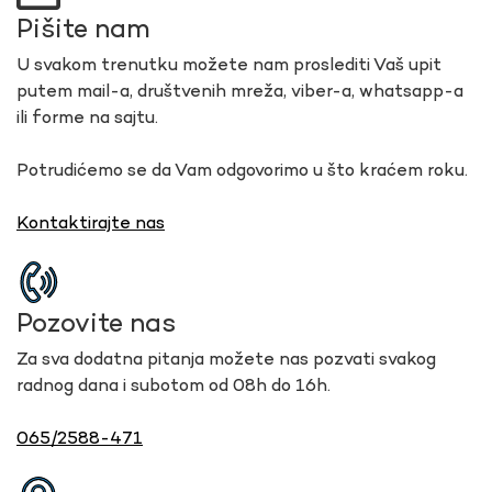
Pišite nam
U svakom trenutku možete nam proslediti Vaš upit
putem mail-a, društvenih mreža, viber-a, whatsapp-a
ili forme na sajtu.
Potrudićemo se da Vam odgovorimo u što kraćem roku.
Kontaktirajte nas
Pozovite nas
Za sva dodatna pitanja možete nas pozvati svakog
radnog dana i subotom od 08h do 16h.
065/2588-471