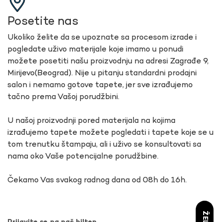
Posetite nas
Ukoliko želite da se upoznate sa procesom izrade i
pogledate uživo materijale koje imamo u ponudi
možete posetiti našu proizvodnju na adresi Zagrađe 9,
Mirijevo(Beograd). Nije u pitanju standardni prodajni
salon i nemamo gotove tapete, jer sve izrađujemo
tačno prema Vašoj porudžbini.
U našoj proizvodnji pored materijala na kojima
izrađujemo tapete možete pogledati i tapete koje se u
tom trenutku štampaju, ali i uživo se konsultovati sa
nama oko Vaše potencijalne porudžbine.
Čekamo Vas svakog radnog dana od 08h do 16h.