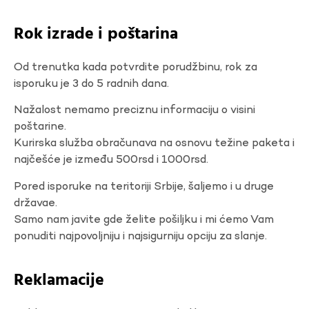
Rok izrade i poštarina
Od trenutka kada potvrdite porudžbinu, rok za
isporuku je 3 do 5 radnih dana.
Nažalost nemamo preciznu informaciju o visini
poštarine.
Kurirska služba obračunava na osnovu težine paketa i
najčešće je između 500rsd i 1000rsd.
Pored isporuke na teritoriji Srbije, šaljemo i u druge
državae.
Samo nam javite gde želite pošiljku i mi ćemo Vam
ponuditi najpovoljniju i najsigurniju opciju za slanje.
Reklamacije