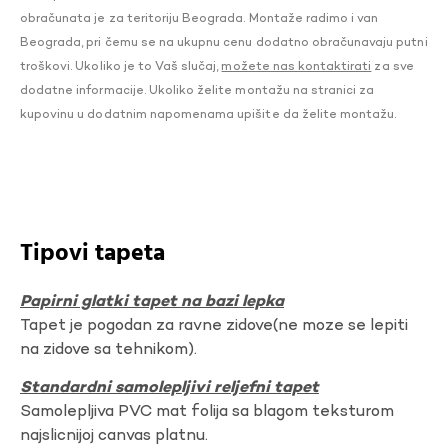
obračunata je za teritoriju Beograda. Montaže radimo i van
Beograda, pri čemu se na ukupnu cenu dodatno obračunavaju putni
troškovi. Ukoliko je to Vaš slučaj,
možete nas kontaktirati
za sve
dodatne informacije. Ukoliko želite montažu na stranici za
kupovinu u dodatnim napomenama upišite da želite montažu.
Tipovi tapeta
Papirni glatki tapet na bazi lepka
Tapet je pogodan za ravne zidove(ne moze se lepiti
na zidove sa tehnikom).
Standardni samolepljivi reljefni tapet
Samolepljiva PVC mat folija sa blagom teksturom
najslicnijoj canvas platnu.