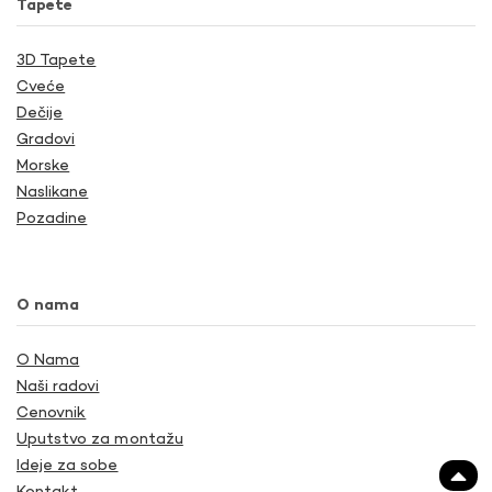
Tapete
3D Tapete
Cveće
Dečije
Gradovi
Morske
Naslikane
Pozadine
O nama
O Nama
Naši radovi
Cenovnik
Uputstvo za montažu
Ideje za sobe