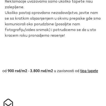
Reklamacije uvazavamo samo ukoliko tapete nisu
zalepljene.
Ukoliko postoji opravdano nezadovoljstvo, javite nam
se sa kratkim objasnjenjem u okviru prepiske gde smo
komunicirali oko porudzbine (posaljite nam
fotografiju/video snimak) i potrudicemo se da u sto
kracem roku pronadjemo resenje!
900
rsd
-
3.800
rsd
u zavisnosti od
tipa tapete