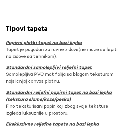
Tipovi tapeta
Papirni glatki tapet na bazi lepka
Tapet je pogodan za ravne zidove(ne moze se lepiti
na zidove sa tehnikom).
Standardni samolepljivi reljefni tapet
Samolepljiva PVC mat folija sa blagom teksturom
najslicnijoj canvas platnu.
Standardni reljefni papirni tapet na bazi lepka
(tekstura slame/koze/peska)
Fino teksturisani papir, koji zbog svoje teksture
izgleda luksuznije u prostoru.
Ekskluzivne reljefne tapete na bazi lepka