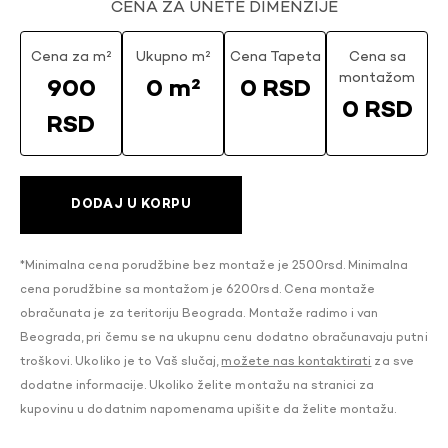
CENA ZA UNETE DIMENZIJE
Cena za m²
Ukupno m²
Cena Tapeta
Cena sa
montažom
900
0 m²
0 RSD
0 RSD
RSD
DODAJ U KORPU
*Minimalna cena porudžbine bez montaže je 2500rsd. Minimalna
cena porudžbine sa montažom je 6200rsd. Cena montaže
obračunata je za teritoriju Beograda. Montaže radimo i van
Beograda, pri čemu se na ukupnu cenu dodatno obračunavaju putni
troškovi. Ukoliko je to Vaš slučaj,
možete nas kontaktirati
za sve
dodatne informacije. Ukoliko želite montažu na stranici za
kupovinu u dodatnim napomenama upišite da želite montažu.