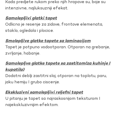
Kada predjete rukom preko njih hrapave su, boje su
intenzivne, najluksuzniji efekat.
Samolepljivi glatki tapet
Odlicno je resenje za zidove, frontove elemenata,
staklo, ogledala i plocice.
Smolepljive glatke tapete sa laminacijom
Tapet je potpuno vodootporan. Otporan na grebanje,
zvrljanje, habanje.
Samolepljve glatke tapete sa zastitom(za kuhinje I
kupatila)
Dodatni deblji zastitni sloj, otporan na toplotu, paru,
jaku hemiju I grubo ciscenje.
Ekskluzivni samolepljivi reljefni tapet
U pitanju je tapet sa najraskosnijom teksturom I
najekskluzivnijim efektom.