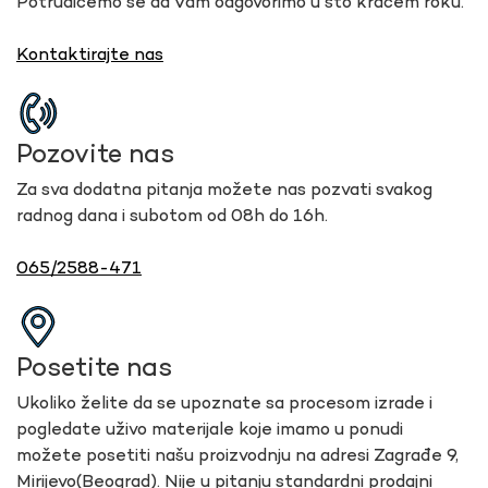
Potrudićemo se da Vam odgovorimo u što kraćem roku.
Kontaktirajte nas
Pozovite nas
Za sva dodatna pitanja možete nas pozvati svakog
radnog dana i subotom od 08h do 16h.
065/2588-471
Posetite nas
Ukoliko želite da se upoznate sa procesom izrade i
pogledate uživo materijale koje imamo u ponudi
možete posetiti našu proizvodnju na adresi Zagrađe 9,
Mirijevo(Beograd). Nije u pitanju standardni prodajni