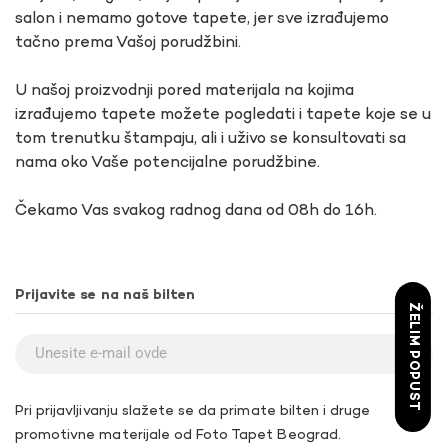
salon i nemamo gotove tapete, jer sve izrađujemo
tačno prema Vašoj porudžbini.
U našoj proizvodnji pored materijala na kojima
izrađujemo tapete možete pogledati i tapete koje se u
tom trenutku štampaju, ali i uživo se konsultovati sa
nama oko Vaše potencijalne porudžbine.
Čekamo Vas svakog radnog dana od 08h do 16h.
Prijavite se na naš bilten
ŽELIM POPUST
Pri prijavljivanju slažete se da primate bilten i druge
promotivne materijale od Foto Tapet Beograd.