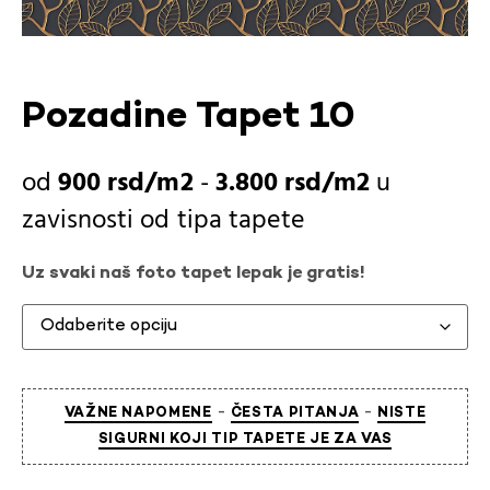
Pozadine Tapet 10
900
rsd
-
3.800
rsd
u
zavisnosti od
tipa tapete
Uz svaki naš foto tapet lepak je gratis!
-
-
VAŽNE NAPOMENE
ČESTA PITANJA
NISTE
SIGURNI KOJI TIP TAPETE JE ZA VAS