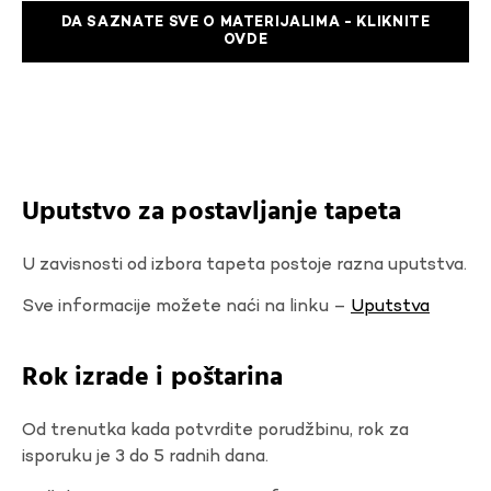
DA SAZNATE SVE O MATERIJALIMA - KLIKNITE
OVDE
Uputstvo za postavljanje tapeta
U zavisnosti od izbora tapeta postoje razna uputstva.
Sve informacije možete naći na linku –
Uputstva
Rok izrade i poštarina
Od trenutka kada potvrdite porudžbinu, rok za
isporuku je 3 do 5 radnih dana.