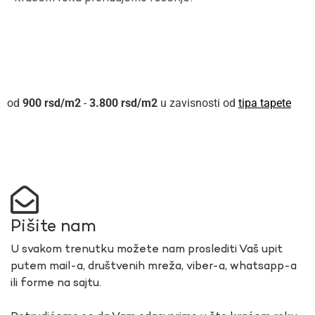
900
rsd
-
3.800
rsd
u zavisnosti od
tipa tapete
Pišite nam
U svakom trenutku možete nam proslediti Vaš upit
putem mail-a, društvenih mreža, viber-a, whatsapp-a
ili forme na sajtu.