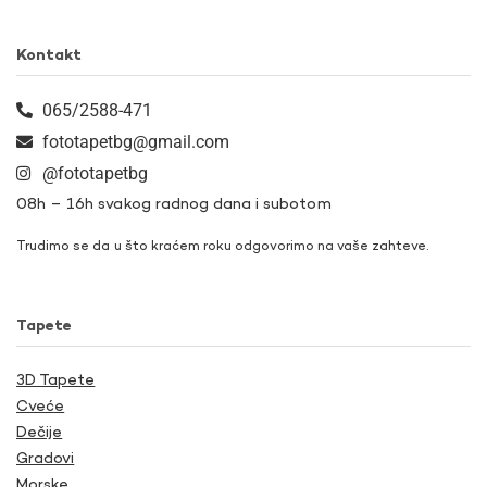
Kontakt
065/2588-471
fototapetbg@gmail.com
@fototapetbg
08h – 16h svakog radnog dana i subotom
Trudimo se da u što kraćem roku odgovorimo na vaše zahteve.
Tapete
3D Tapete
Cveće
Dečije
Gradovi
Morske