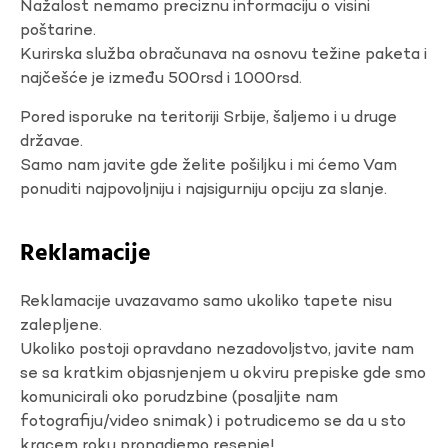
Nažalost nemamo preciznu informaciju o visini
poštarine.
Kurirska služba obračunava na osnovu težine paketa i
najčešće je između 500rsd i 1000rsd.
Pored isporuke na teritoriji Srbije, šaljemo i u druge
državae.
Samo nam javite gde želite pošiljku i mi ćemo Vam
ponuditi najpovoljniju i najsigurniju opciju za slanje.
Reklamacije
Reklamacije uvazavamo samo ukoliko tapete nisu
zalepljene.
Ukoliko postoji opravdano nezadovoljstvo, javite nam
se sa kratkim objasnjenjem u okviru prepiske gde smo
komunicirali oko porudzbine (posaljite nam
fotografiju/video snimak) i potrudicemo se da u sto
kracem roku pronadjemo resenje!