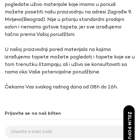
pogledate uživo materijale koje imamo u ponudi
možete posetiti našu proizvodnju na adresi Zagrađe 9,
Mirijevo(Beograd). Nije u pitanju standardni prodajni
salon i nemamo gotove tapete, jer sve izrađujemo
tačno prema Vašoj porudžbini.
U našoj proizvodnji pored materijala na kojima
izrađujemo tapete možete pogledati i tapete koje se u
tom trenutku štampaju, ali i uživo se konsultovati sa
nama oko Vaše potencijalne porudžbine.
Čekamo Vas svakog radnog dana od 08h do 16h.
Prijavite se na naš bilten
ŽELIM POPUST