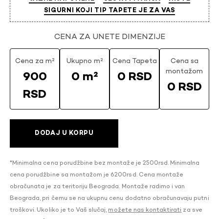
SIGURNI KOJI TIP TAPETE JE ZA VAS
CENA ZA UNETE DIMENZIJE
Cena za m²
Ukupno m²
Cena Tapeta
Cena sa
montažom
900
0 m²
0 RSD
0 RSD
RSD
DODAJ U KORPU
*Minimalna cena porudžbine bez montaže je 2500rsd. Minimalna
cena porudžbine sa montažom je 6200rsd. Cena montaže
obračunata je za teritoriju Beograda. Montaže radimo i van
Beograda, pri čemu se na ukupnu cenu dodatno obračunavaju putni
troškovi. Ukoliko je to Vaš slučaj,
možete nas kontaktirati
za sve