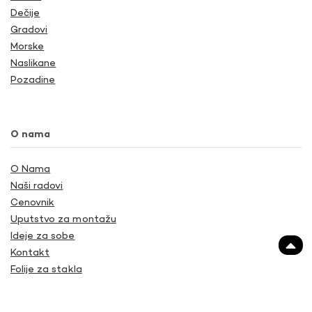
Dečije
Gradovi
Morske
Naslikane
Pozadine
O nama
O Nama
Naši radovi
Cenovnik
Uputstvo za montažu
Ideje za sobe
Kontakt
Folije za stakla