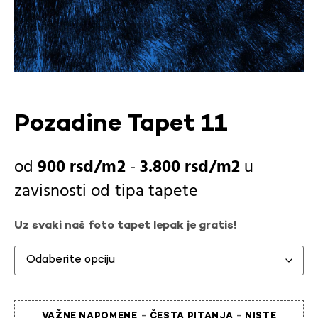
Pozadine Tapet 11
900
rsd
-
3.800
rsd
u
zavisnosti od
tipa tapete
Uz svaki naš foto tapet lepak je gratis!
-
-
VAŽNE NAPOMENE
ČESTA PITANJA
NISTE