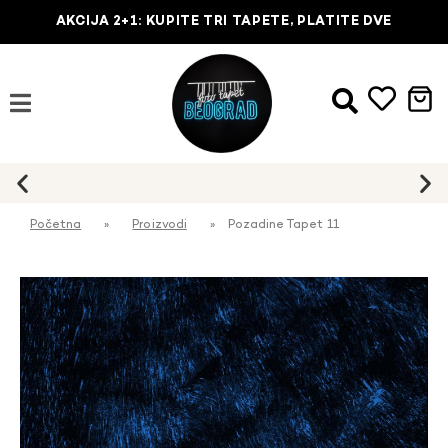
AKCIJA 2+1: KUPITE TRI TAPETE, PLATITE DVE
Najbrža dostava na kućnu adresu
Početna
»
Proizvodi
»
Pozadine Tapet 11