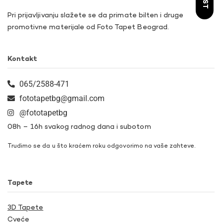
Pri prijavljivanju slažete se da primate bilten i druge
promotivne materijale od Foto Tapet Beograd.
Kontakt
065/2588-471
fototapetbg@gmail.com
@fototapetbg
08h – 16h svakog radnog dana i subotom
Trudimo se da u što kraćem roku odgovorimo na vaše zahteve.
Tapete
3D Tapete
Cveće