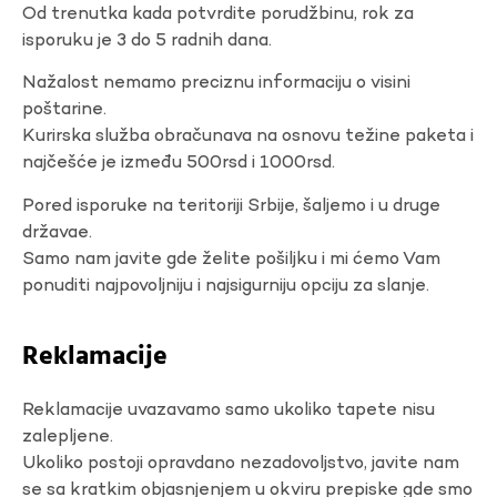
Od trenutka kada potvrdite porudžbinu, rok za
isporuku je 3 do 5 radnih dana.
Nažalost nemamo preciznu informaciju o visini
poštarine.
Kurirska služba obračunava na osnovu težine paketa i
najčešće je između 500rsd i 1000rsd.
Pored isporuke na teritoriji Srbije, šaljemo i u druge
državae.
Samo nam javite gde želite pošiljku i mi ćemo Vam
ponuditi najpovoljniju i najsigurniju opciju za slanje.
Reklamacije
Reklamacije uvazavamo samo ukoliko tapete nisu
zalepljene.
Ukoliko postoji opravdano nezadovoljstvo, javite nam
se sa kratkim objasnjenjem u okviru prepiske gde smo