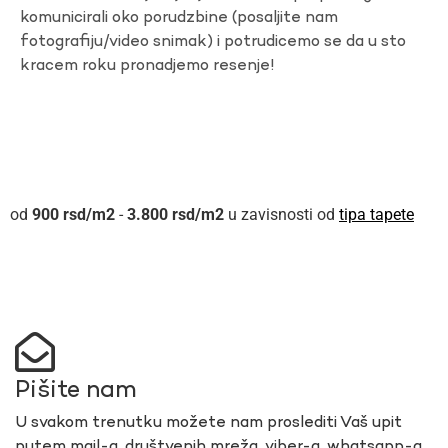
komunicirali oko porudzbine (posaljite nam
fotografiju/video snimak) i potrudicemo se da u sto
kracem roku pronadjemo resenje!
900
rsd
-
3.800
rsd
u zavisnosti od
tipa tapete
Pišite nam
U svakom trenutku možete nam proslediti Vaš upit
putem mail-a, društvenih mreža, viber-a, whatsapp-a