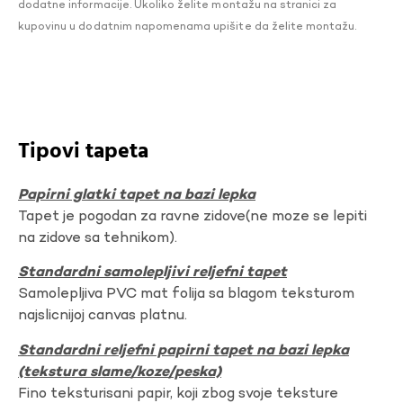
dodatne informacije. Ukoliko želite montažu na stranici za
kupovinu u dodatnim napomenama upišite da želite montažu.
Tipovi tapeta
Papirni glatki tapet na bazi lepka
Tapet je pogodan za ravne zidove(ne moze se lepiti
na zidove sa tehnikom).
Standardni samolepljivi reljefni tapet
Samolepljiva PVC mat folija sa blagom teksturom
najslicnijoj canvas platnu.
Standardni reljefni papirni tapet na bazi lepka
(tekstura slame/koze/peska)
Fino teksturisani papir, koji zbog svoje teksture