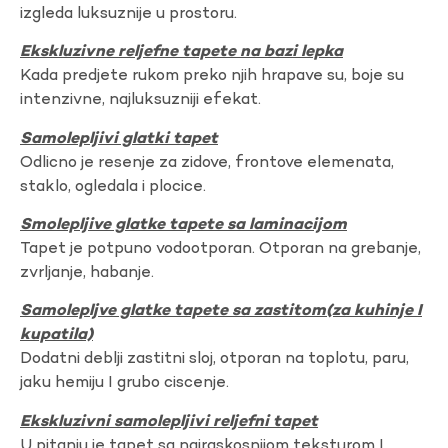
izgleda luksuznije u prostoru.
Ekskluzivne reljefne tapete na bazi lepka
Kada predjete rukom preko njih hrapave su, boje su
intenzivne, najluksuzniji efekat.
Samolepljivi glatki tapet
Odlicno je resenje za zidove, frontove elemenata,
staklo, ogledala i plocice.
Smolepljive glatke tapete sa laminacijom
Tapet je potpuno vodootporan. Otporan na grebanje,
zvrljanje, habanje.
Samolepljve glatke tapete sa zastitom(za kuhinje I
kupatila)
Dodatni deblji zastitni sloj, otporan na toplotu, paru,
jaku hemiju I grubo ciscenje.
Ekskluzivni samolepljivi reljefni tapet
U pitanju je tapet sa najraskosnijom teksturom I