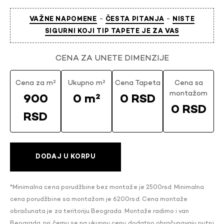
-
-
VAŽNE NAPOMENE
ČESTA PITANJA
NISTE
SIGURNI KOJI TIP TAPETE JE ZA VAS
CENA ZA UNETE DIMENZIJE
Cena za m²
Ukupno m²
Cena Tapeta
Cena sa
montažom
900
0 m²
0 RSD
0 RSD
RSD
DODAJ U KORPU
*Minimalna cena porudžbine bez montaže je 2500rsd. Minimalna
cena porudžbine sa montažom je 6200rsd. Cena montaže
obračunata je za teritoriju Beograda. Montaže radimo i van
Beograda, pri čemu se na ukupnu cenu dodatno obračunavaju putni