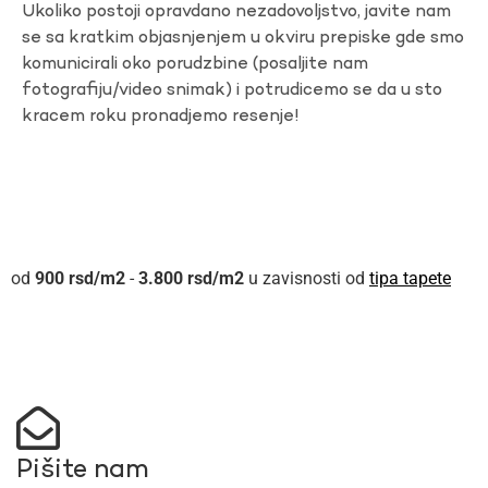
Ukoliko postoji opravdano nezadovoljstvo, javite nam
se sa kratkim objasnjenjem u okviru prepiske gde smo
komunicirali oko porudzbine (posaljite nam
fotografiju/video snimak) i potrudicemo se da u sto
kracem roku pronadjemo resenje!
900
rsd
-
3.800
rsd
u zavisnosti od
tipa tapete
Pišite nam