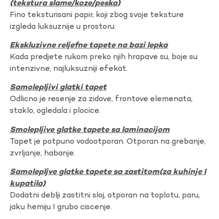
(tekstura slame/koze/peska)
Fino teksturisani papir, koji zbog svoje teksture
izgleda luksuznije u prostoru.
Ekskluzivne reljefne tapete na bazi lepka
Kada predjete rukom preko njih hrapave su, boje su
intenzivne, najluksuzniji efekat.
Samolepljivi glatki tapet
Odlicno je resenje za zidove, frontove elemenata,
staklo, ogledala i plocice.
Smolepljive glatke tapete sa laminacijom
Tapet je potpuno vodootporan. Otporan na grebanje,
zvrljanje, habanje.
Samolepljve glatke tapete sa zastitom(za kuhinje I
kupatila)
Dodatni deblji zastitni sloj, otporan na toplotu, paru,
jaku hemiju I grubo ciscenje.