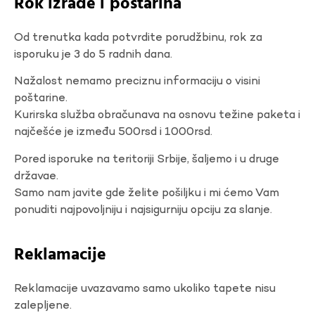
Rok izrade i poštarina
Od trenutka kada potvrdite porudžbinu, rok za
isporuku je 3 do 5 radnih dana.
Nažalost nemamo preciznu informaciju o visini
poštarine.
Kurirska služba obračunava na osnovu težine paketa i
najčešće je između 500rsd i 1000rsd.
Pored isporuke na teritoriji Srbije, šaljemo i u druge
državae.
Samo nam javite gde želite pošiljku i mi ćemo Vam
ponuditi najpovoljniju i najsigurniju opciju za slanje.
Reklamacije
Reklamacije uvazavamo samo ukoliko tapete nisu
zalepljene.