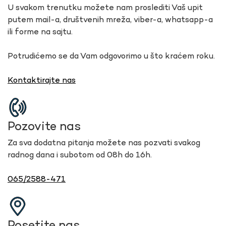
U svakom trenutku možete nam proslediti Vaš upit
putem mail-a, društvenih mreža, viber-a, whatsapp-a
ili forme na sajtu.
Potrudićemo se da Vam odgovorimo u što kraćem roku.
Kontaktirajte nas
Pozovite nas
Za sva dodatna pitanja možete nas pozvati svakog
radnog dana i subotom od 08h do 16h.
065/2588-471