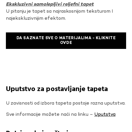
Ekskluzivni samolepljivi reljefni tapet
U pitanju je tapet sa najraskosnijom teksturom I
najekskluzivnijim efektom.
DA SAZNATE SVE O MATERIJALIMA - KLIKNITE
OVDE
Uputstvo za postavljanje tapeta
U zavisnosti od izbora tapeta postoje razna uputstva.
Sve informacije možete naći na linku –
Uputstva