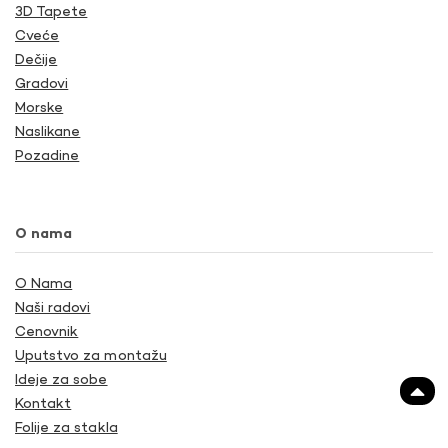
3D Tapete
Cveće
Dečije
Gradovi
Morske
Naslikane
Pozadine
O nama
O Nama
Naši radovi
Cenovnik
Uputstvo za montažu
Ideje za sobe
Kontakt
Folije za stakla