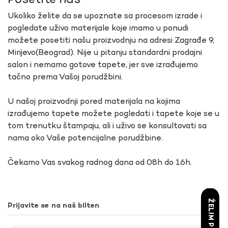
Posetite nas
Ukoliko želite da se upoznate sa procesom izrade i
pogledate uživo materijale koje imamo u ponudi
možete posetiti našu proizvodnju na adresi Zagrađe 9,
Mirijevo(Beograd). Nije u pitanju standardni prodajni
salon i nemamo gotove tapete, jer sve izrađujemo
tačno prema Vašoj porudžbini.
U našoj proizvodnji pored materijala na kojima
izrađujemo tapete možete pogledati i tapete koje se u
tom trenutku štampaju, ali i uživo se konsultovati sa
nama oko Vaše potencijalne porudžbine.
Čekamo Vas svakog radnog dana od 08h do 16h.
ŽELIM POPUST
Prijavite se na naš bilten