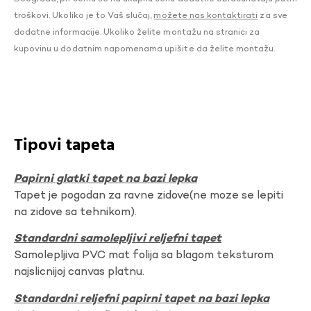
troškovi. Ukoliko je to Vaš slučaj,
možete nas kontaktirati
za sve
dodatne informacije. Ukoliko želite montažu na stranici za
kupovinu u dodatnim napomenama upišite da želite montažu.
Tipovi tapeta
Papirni glatki tapet na bazi lepka
Tapet je pogodan za ravne zidove(ne moze se lepiti
na zidove sa tehnikom).
Standardni samolepljivi reljefni tapet
Samolepljiva PVC mat folija sa blagom teksturom
najslicnijoj canvas platnu.
Standardni reljefni papirni tapet na bazi lepka