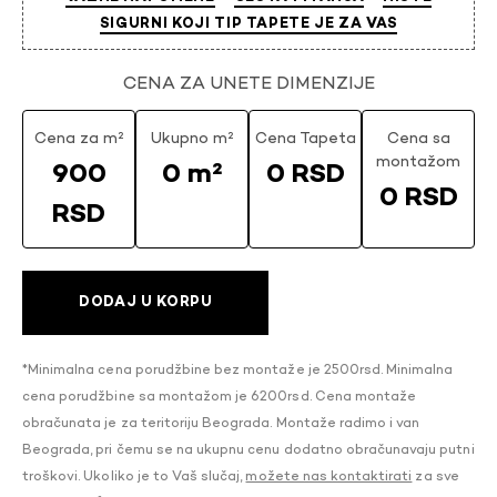
SIGURNI KOJI TIP TAPETE JE ZA VAS
CENA ZA UNETE DIMENZIJE
Cena za m²
Ukupno m²
Cena Tapeta
Cena sa
montažom
900
0 m²
0 RSD
0 RSD
RSD
DODAJ U KORPU
*Minimalna cena porudžbine bez montaže je 2500rsd. Minimalna
cena porudžbine sa montažom je 6200rsd. Cena montaže
obračunata je za teritoriju Beograda. Montaže radimo i van
Beograda, pri čemu se na ukupnu cenu dodatno obračunavaju putni
troškovi. Ukoliko je to Vaš slučaj,
možete nas kontaktirati
za sve