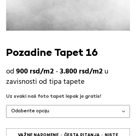
Pozadine Tapet 16
900
rsd
-
3.800
rsd
u
zavisnosti od
tipa tapete
Uz svaki naš foto tapet lepak je gratis!
-
-
VAŽNE NAPOMENE
ČESTA PITANJA
NISTE