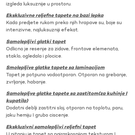
izgleda luksuznije u prostoru.
Ekskluzivne reljefne tapete na bazi lepka
Kada predjete rukom preko njih hrapave su, boje su
intenzivne, najluksuzniji efekat.
Samolepljivi glatki tapet
Odlicno je resenje za zidove, frontove elemenata,
staklo, ogledala i plocice.
Smolepljive glatke tapete sa laminacijom
Tapet je potpuno vodootporan. Otporan na grebanje,
zvrljanje, habanje.
Samolepljve glatke tapete sa zastitom(za kuhinje I
kupatila)
Dodatni deblji zastitni sloj, otporan na toplotu, paru,
jaku hemiju I grubo ciscenje.
Ekskluzivni samolepljivi reljefni tapet
U pitanju je tapet sa najraskosnijom teksturom I