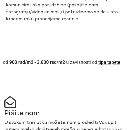
komunicirali oko porudzbine (posaljite nam
fotografiju/video snimak) i potrudicemo se da u sto
kracem roku pronadjemo resenje!
900
rsd
-
3.800
rsd
u zavisnosti od
tipa tapete
Pišite nam
U svakom trenutku možete nam proslediti Vaš upit
putem mail-a, društvenih mreža, viber-a, whatsapp-a