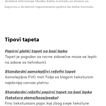
dodatne informacije. Ukoliko želite montažu na stranici za
kupovinu u dodatnim napomenama upišite da želite montažu.
Tipovi tapeta
Papirni glatki tapet na bazi lepka
Tapet je pogodan za ravne zidove(ne moze se lepiti
na zidove sa tehnikom).
Standardni samolepljivi reljefni tapet
Samolepljiva PVC mat folija sa blagom teksturom
najslicnijoj canvas platnu.
Standardni reljefni papirni tapet na bazi lepka
(tekstura slame/koze/peska)
Fino teksturisani papir, koji zbog svoje teksture