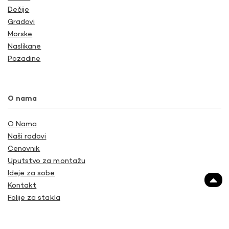
Dečije
Gradovi
Morske
Naslikane
Pozadine
O nama
O Nama
Naši radovi
Cenovnik
Uputstvo za montažu
Ideje za sobe
Kontakt
Folije za stakla