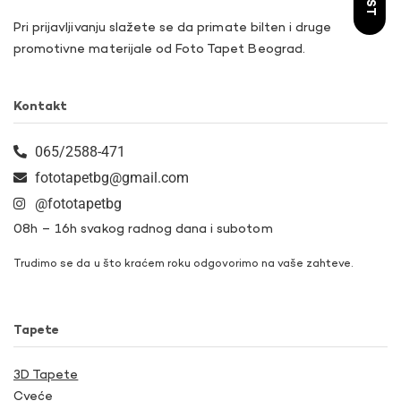
Pri prijavljivanju slažete se da primate bilten i druge
promotivne materijale od Foto Tapet Beograd.
Kontakt
065/2588-471
fototapetbg@gmail.com
@fototapetbg
08h – 16h svakog radnog dana i subotom
Trudimo se da u što kraćem roku odgovorimo na vaše zahteve.
Tapete
3D Tapete
Cveće