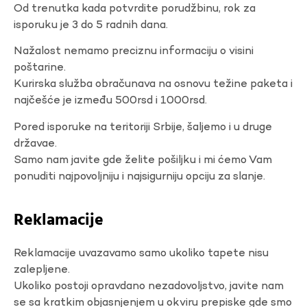
Od trenutka kada potvrdite porudžbinu, rok za
isporuku je 3 do 5 radnih dana.
Nažalost nemamo preciznu informaciju o visini
poštarine.
Kurirska služba obračunava na osnovu težine paketa i
najčešće je između 500rsd i 1000rsd.
Pored isporuke na teritoriji Srbije, šaljemo i u druge
državae.
Samo nam javite gde želite pošiljku i mi ćemo Vam
ponuditi najpovoljniju i najsigurniju opciju za slanje.
Reklamacije
Reklamacije uvazavamo samo ukoliko tapete nisu
zalepljene.
Ukoliko postoji opravdano nezadovoljstvo, javite nam
se sa kratkim objasnjenjem u okviru prepiske gde smo