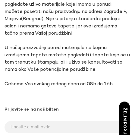
pogledate uživo materijale koje imamo u ponudi
možete posetiti našu proizvodnju na adresi Zagrađe 9,
Mirijevo(Beograd). Nije u pitanju standardni prodajni
salon i nemamo gotove tapete, jer sve izrađujemo
tačno prema Vašoj porudžbini.
U našoj proizvodnji pored materijala na kojima
izrađujemo tapete možete pogledati i tapete koje se u
tom trenutku štampaju, ali i uživo se konsultovati sa
nama oko Vaše potencijalne porudžbine.
Čekamo Vas svakog radnog dana od 08h do 16h.
Prijavite se na naš bilten
ŽELIM POPUST