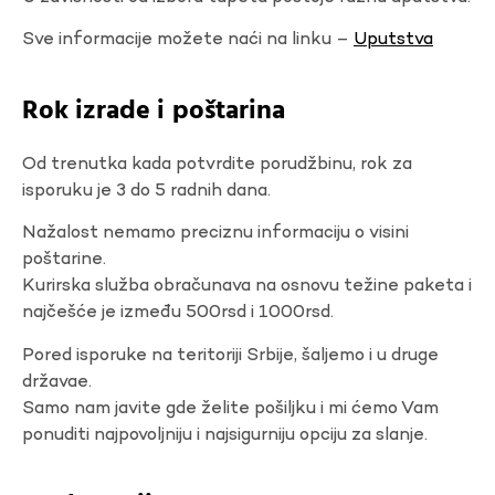
Sve informacije možete naći na linku –
Uputstva
Rok izrade i poštarina
Od trenutka kada potvrdite porudžbinu, rok za
isporuku je 3 do 5 radnih dana.
Nažalost nemamo preciznu informaciju o visini
poštarine.
Kurirska služba obračunava na osnovu težine paketa i
najčešće je između 500rsd i 1000rsd.
Pored isporuke na teritoriji Srbije, šaljemo i u druge
državae.
Samo nam javite gde želite pošiljku i mi ćemo Vam
ponuditi najpovoljniju i najsigurniju opciju za slanje.