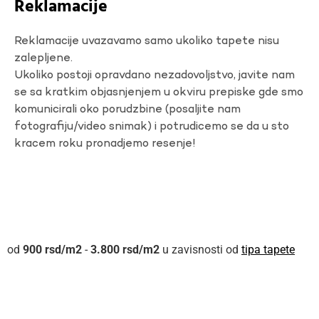
Reklamacije
Reklamacije uvazavamo samo ukoliko tapete nisu
zalepljene.
Ukoliko postoji opravdano nezadovoljstvo, javite nam
se sa kratkim objasnjenjem u okviru prepiske gde smo
komunicirali oko porudzbine (posaljite nam
fotografiju/video snimak) i potrudicemo se da u sto
kracem roku pronadjemo resenje!
900
rsd
-
3.800
rsd
u zavisnosti od
tipa tapete