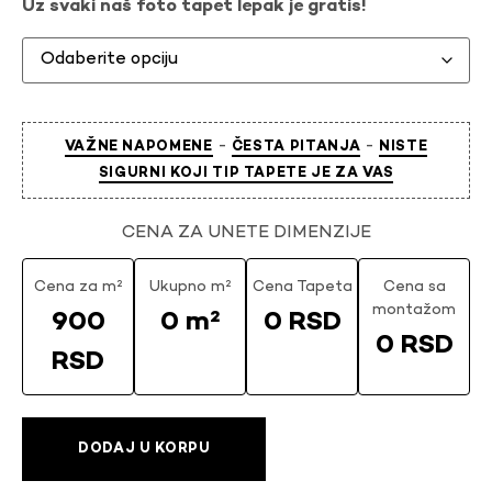
Uz svaki naš foto tapet lepak je gratis!
-
-
VAŽNE NAPOMENE
ČESTA PITANJA
NISTE
SIGURNI KOJI TIP TAPETE JE ZA VAS
CENA ZA UNETE DIMENZIJE
Cena za m²
Ukupno m²
Cena Tapeta
Cena sa
montažom
900
0 m²
0 RSD
0 RSD
RSD
DODAJ U KORPU