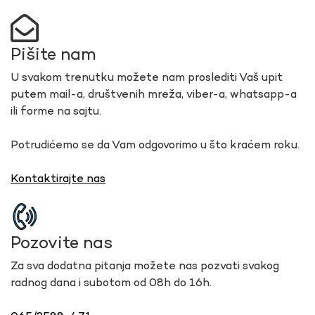
Pišite nam
U svakom trenutku možete nam proslediti Vaš upit
putem mail-a, društvenih mreža, viber-a, whatsapp-a
ili forme na sajtu.
Potrudićemo se da Vam odgovorimo u što kraćem roku.
Kontaktirajte nas
Pozovite nas
Za sva dodatna pitanja možete nas pozvati svakog
radnog dana i subotom od 08h do 16h.