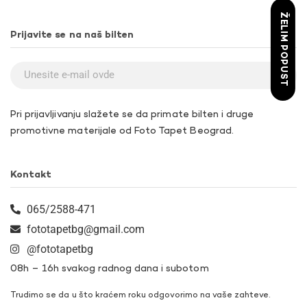
ŽELIM POPUST
Prijavite se na naš bilten
Pri prijavljivanju slažete se da primate bilten i druge
promotivne materijale od Foto Tapet Beograd.
Kontakt
065/2588-471
fototapetbg@gmail.com
@fototapetbg
08h – 16h svakog radnog dana i subotom
Trudimo se da u što kraćem roku odgovorimo na vaše zahteve.