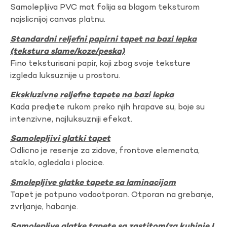
Samolepljiva PVC mat folija sa blagom teksturom
najslicnijoj canvas platnu.
Standardni reljefni papirni tapet na bazi lepka
(tekstura slame/koze/peska)
Fino teksturisani papir, koji zbog svoje teksture
izgleda luksuznije u prostoru.
Ekskluzivne reljefne tapete na bazi lepka
Kada predjete rukom preko njih hrapave su, boje su
intenzivne, najluksuzniji efekat.
Samolepljivi glatki tapet
Odlicno je resenje za zidove, frontove elemenata,
staklo, ogledala i plocice.
Smolepljive glatke tapete sa laminacijom
Tapet je potpuno vodootporan. Otporan na grebanje,
zvrljanje, habanje.
Samolepljve glatke tapete sa zastitom(za kuhinje I