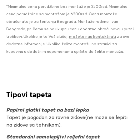
*Minimalna cena porudžbine bez montaže je 2500rsd. Minimalna
cena porudžbine sa montažom je 6200rsd. Cena montaže
obračunata je za teritoriju Beograda. Montaže radimo i van
Beograda, pri čemu se na ukupnu cenu dodatno obračunavaju putni
troškovi. Ukoliko je to Vaš slučaj,
možete nas kontaktirati
za sve
dodatne informacije. Ukoliko želite montažu na stranici za
kupovinu u dodatnim napomenama upišite da želite montažu.
Tipovi tapeta
Papirni glatki tapet na bazi lepka
Tapet je pogodan za ravne zidove(ne moze se lepiti
na zidove sa tehnikom).
Standardni samolepljivi reljefni tapet