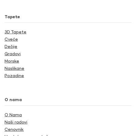
Tapete
3D Tapete
Cveće
Dečije
Gradovi
Morske
Naslikane
Pozadine
O nama
O Nama
Naši radovi
Cenovnik