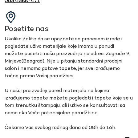
065/2588-471
Posetite nas
Ukoliko želite da se upoznate sa procesom izrade i
pogledate uživo materijale koje imamo u ponudi
možete posetiti našu proizvodnju na adresi Zagrađe 9,
Mirijevo(Beograd). Nije u pitanju standardni prodajni
salon i nemamo gotove tapete, jer sve izrađujemo
tačno prema Vašoj porudžbini.
U našoj proizvodnji pored materijala na kojima
izrađujemo tapete možete pogledati i tapete koje se u
tom trenutku štampaju, ali i uživo se konsultovati sa
nama oko Vaše potencijalne porudžbine.
Čekamo Vas svakog radnog dana od 08h do 16h.