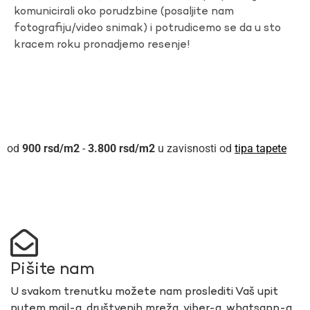
komunicirali oko porudzbine (posaljite nam
fotografiju/video snimak) i potrudicemo se da u sto
kracem roku pronadjemo resenje!
900
rsd
-
3.800
rsd
u zavisnosti od
tipa tapete
Pišite nam
U svakom trenutku možete nam proslediti Vaš upit
putem mail-a, društvenih mreža, viber-a, whatsapp-a