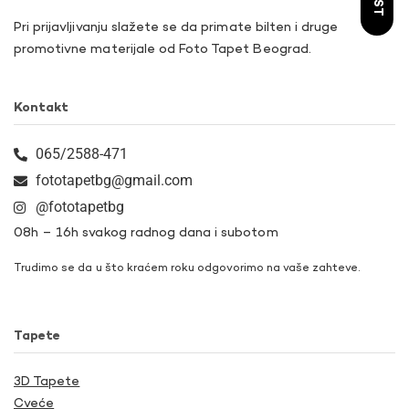
Pri prijavljivanju slažete se da primate bilten i druge
promotivne materijale od Foto Tapet Beograd.
Kontakt
065/2588-471
fototapetbg@gmail.com
@fototapetbg
08h – 16h svakog radnog dana i subotom
Trudimo se da u što kraćem roku odgovorimo na vaše zahteve.
Tapete
3D Tapete
Cveće