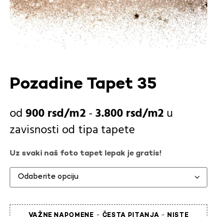
Pozadine Tapet 35
900
rsd
-
3.800
rsd
u
zavisnosti od
tipa tapete
Uz svaki naš foto tapet lepak je gratis!
-
-
VAŽNE NAPOMENE
ČESTA PITANJA
NISTE