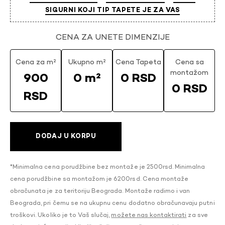
SIGURNI KOJI TIP TAPETE JE ZA VAS
CENA ZA UNETE DIMENZIJE
Cena za m²
Ukupno m²
Cena Tapeta
Cena sa
montažom
900
0 m²
0 RSD
0 RSD
RSD
DODAJ U KORPU
*Minimalna cena porudžbine bez montaže je 2500rsd. Minimalna
cena porudžbine sa montažom je 6200rsd. Cena montaže
obračunata je za teritoriju Beograda. Montaže radimo i van
Beograda, pri čemu se na ukupnu cenu dodatno obračunavaju putni
troškovi. Ukoliko je to Vaš slučaj,
možete nas kontaktirati
za sve