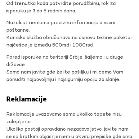
Od trenutka kada potvrdite porudžbinu, rok za
isporuku je 3 do 5 radnih dana.
Nažalost nemamo preciznu informaciju o visini
poštarine.
Kurirska služba obračunava na osnovu težine paketa i
najčešće je između 500rsd i 1000rsd.
Pored isporuke na teritoriji Srbije, šaljemo i u druge
državae.
Samo nam javite gde želite pošiljku i mi ćemo Vam
ponuditi najpovoljniju i najsigurniju opciju za slanje.
Reklamacije
Reklamacije uvazavamo samo ukoliko tapete nisu
zalepljene.
Ukoliko postoji opravdano nezadovoljstvo, javite nam
se sa kratkim objasnjenjem u okviru prepiske gde smo