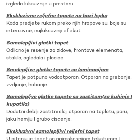
izgleda luksuznije u prostoru.
Ekskluzivne reljefne tapete na bazi lepka
Kada predjete rukom preko njih hrapave su, boje su
intenzivne, najluksuzniji efekat.
Samolepljivi glatki tapet
Odlicno je resenje za zidove, frontove elemenata,
staklo, ogledala i plocice.
Smolepljive glatke tapete sa laminacijom
Tapet je potpuno vodootporan. Otporan na grebanje,
zvrljanje, habanje.
Samolepljve glatke tapete sa zastitom(za kuhinje I
kupatila)
Dodatni deblji zastitni sloj, otporan na toplotu, paru,
jaku hemiju I grubo ciscenje.
Ekskluzivni samolepljivi reljefni tapet
U pitanju je tapet sa najraskosnijom teksturom I