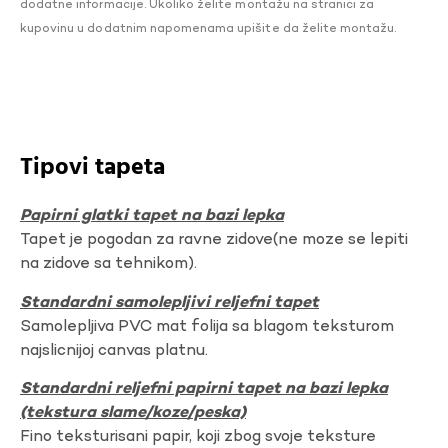
dodatne informacije. Ukoliko želite montažu na stranici za
kupovinu u dodatnim napomenama upišite da želite montažu.
Tipovi tapeta
Papirni glatki tapet na bazi lepka
Tapet je pogodan za ravne zidove(ne moze se lepiti
na zidove sa tehnikom).
Standardni samolepljivi reljefni tapet
Samolepljiva PVC mat folija sa blagom teksturom
najslicnijoj canvas platnu.
Standardni reljefni papirni tapet na bazi lepka
(tekstura slame/koze/peska)
Fino teksturisani papir, koji zbog svoje teksture