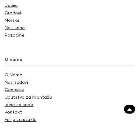
Dečije
Gradovi
Morske
Naslikane
Pozadine
O nama
O Nama
Naši radovi
Cenovnik
Uputstvo za montažu
Ideje za sobe
Kontakt
Folije za stakla