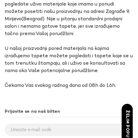
pogledate uživo materijale koje imamo u ponudi
možete posetiti našu proizvodnju na adresi Zagrađe 9,
Mirijevo(Beograd). Nije u pitanju standardni prodajni
salon i nemamo gotove tapete, jer sve izrađujemo
tačno prema Vašoj porudžbini.
U našoj proizvodnji pored materijala na kojima
izrađujemo tapete možete pogledati i tapete koje se u
tom trenutku štampaju, ali i uživo se konsultovati sa
nama oko Vaše potencijalne porudžbine.
Čekamo Vas svakog radnog dana od 08h do 16h.
Prijavite se na naš bilten
ŽELIM POPUST