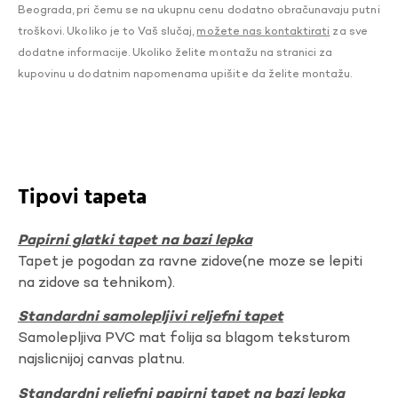
Beograda, pri čemu se na ukupnu cenu dodatno obračunavaju putni
troškovi. Ukoliko je to Vaš slučaj,
možete nas kontaktirati
za sve
dodatne informacije. Ukoliko želite montažu na stranici za
kupovinu u dodatnim napomenama upišite da želite montažu.
Tipovi tapeta
Papirni glatki tapet na bazi lepka
Tapet je pogodan za ravne zidove(ne moze se lepiti
na zidove sa tehnikom).
Standardni samolepljivi reljefni tapet
Samolepljiva PVC mat folija sa blagom teksturom
najslicnijoj canvas platnu.
Standardni reljefni papirni tapet na bazi lepka