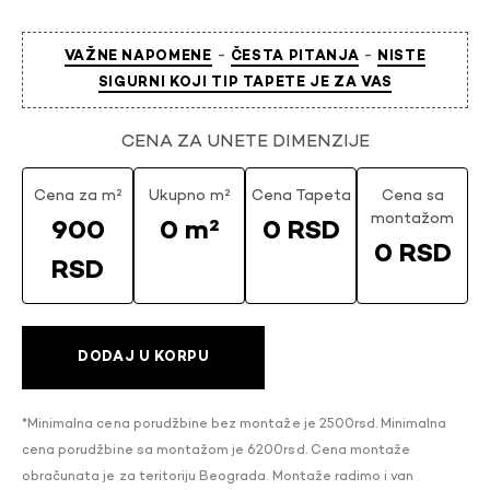
-
-
VAŽNE NAPOMENE
ČESTA PITANJA
NISTE
SIGURNI KOJI TIP TAPETE JE ZA VAS
CENA ZA UNETE DIMENZIJE
Cena za m²
Ukupno m²
Cena Tapeta
Cena sa
montažom
900
0 m²
0 RSD
0 RSD
RSD
DODAJ U KORPU
*Minimalna cena porudžbine bez montaže je 2500rsd. Minimalna
cena porudžbine sa montažom je 6200rsd. Cena montaže
obračunata je za teritoriju Beograda. Montaže radimo i van