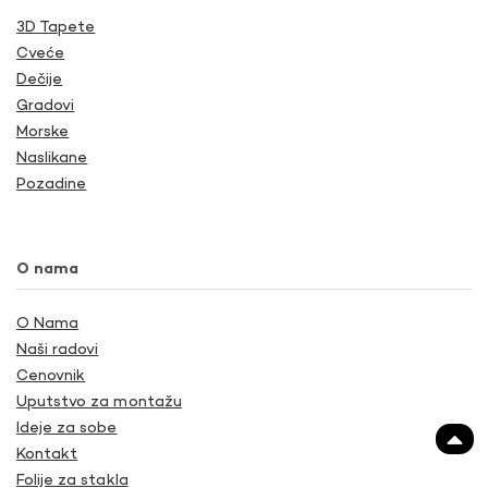
3D Tapete
Cveće
Dečije
Gradovi
Morske
Naslikane
Pozadine
O nama
O Nama
Naši radovi
Cenovnik
Uputstvo za montažu
Ideje za sobe
Kontakt
Folije za stakla