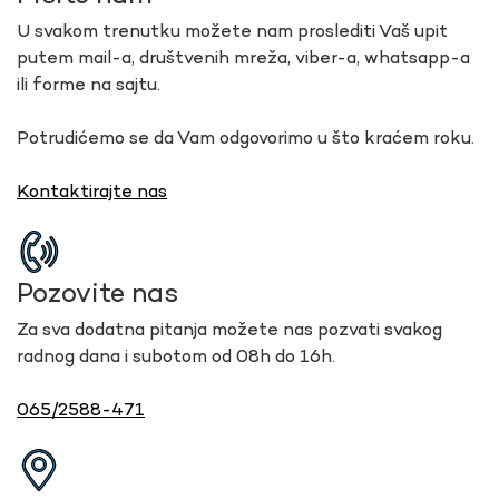
U svakom trenutku možete nam proslediti Vaš upit
putem mail-a, društvenih mreža, viber-a, whatsapp-a
ili forme na sajtu.
Potrudićemo se da Vam odgovorimo u što kraćem roku.
Kontaktirajte nas
Pozovite nas
Za sva dodatna pitanja možete nas pozvati svakog
radnog dana i subotom od 08h do 16h.
065/2588-471