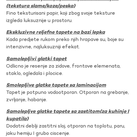
(tekstura slame/koze/peska)
Fino teksturisani papir, koji zbog svoje teksture
izgleda luksuznije u prostoru.
Ekskluzivne reljefne tapete na bazi lepka
Kada predjete rukom preko njih hrapave su, boje su
intenzivne, najluksuzniji efekat.
Samolepljivi glatki tapet
Odlicno je resenje za zidove, frontove elemenata,
staklo, ogledala i plocice.
Smolepljive glatke tapete sa laminacijom
Tapet je potpuno vodootporan. Otporan na grebanje,
zvrljanje, habanje.
Samolepljve glatke tapete sa zastitom(za kuhinje I
kupatila)
Dodatni deblji zastitni sloj, otporan na toplotu, paru,
jaku hemiju I grubo ciscenje.