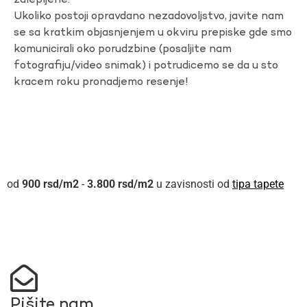
zalepljene.
Ukoliko postoji opravdano nezadovoljstvo, javite nam
se sa kratkim objasnjenjem u okviru prepiske gde smo
komunicirali oko porudzbine (posaljite nam
fotografiju/video snimak) i potrudicemo se da u sto
kracem roku pronadjemo resenje!
900
rsd
-
3.800
rsd
u zavisnosti od
tipa tapete
Pišite nam