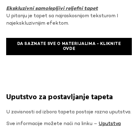
Ekskluzivni samolepljivi reljefni tapet
U pitanju je tapet sa najraskosnijom teksturom I
najekskluzivnijim efektom.
DA SAZNATE SVE O MATERIJALIMA - KLIKNITE
OVDE
Uputstvo za postavljanje tapeta
U zavisnosti od izbora tapeta postoje razna uputstva.
Sve informacije možete naći na linku –
Uputstva