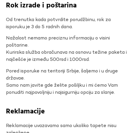
Rok izrade i poštarina
Od trenutka kada potvrdite porudžbinu, rok za
isporuku je 3 do 5 radnih dana.
Nažalost nemamo preciznu informaciju o visini
poštarine.
Kurirska služba obračunava na osnovu težine paketa i
najčešće je između 500rsd i 1000rsd.
Pored isporuke na teritoriji Srbije, šaljemo i u druge
državae.
Samo nam javite gde želite pošiljku i mi ćemo Vam
ponuditi najpovoljniju i najsigurniju opciju za slanje.
Reklamacije
Reklamacije uvazavamo samo ukoliko tapete nisu