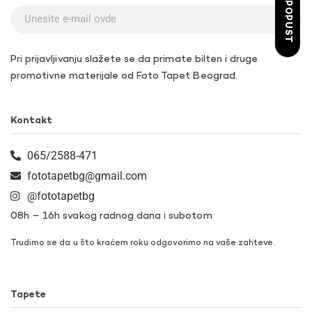
ŽELIM POPUST
Pri prijavljivanju slažete se da primate bilten i druge
promotivne materijale od Foto Tapet Beograd.
Kontakt
065/2588-471
fototapetbg@gmail.com
@fototapetbg
08h – 16h svakog radnog dana i subotom
Trudimo se da u što kraćem roku odgovorimo na vaše zahteve.
Tapete