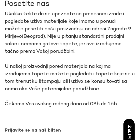
Posetite nas
Ukoliko želite da se upoznate sa procesom izrade i
pogledate uživo materijale koje imamo u ponudi
možete posetiti našu proizvodnju na adresi Zagrađe 9,
Mirijevo(Beograd). Nije u pitanju standardni prodajni
salon i nemamo gotove tapete, jer sve izrađujemo
tačno prema Vašoj porudžbini.
U našoj proizvodnji pored materijala na kojima
izrađujemo tapete možete pogledati i tapete koje se u
tom trenutku štampaju, ali i uživo se konsultovati sa
nama oko Vaše potencijalne porudžbine.
Čekamo Vas svakog radnog dana od 08h do 16h.
Prijavite se na naš bilten