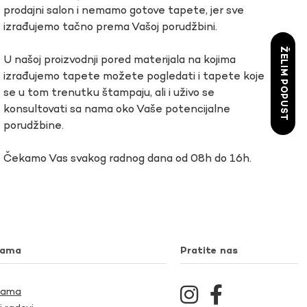
prodajni salon i nemamo gotove tapete, jer sve
izrađujemo tačno prema Vašoj porudžbini.
ŽELIM POPUST
U našoj proizvodnji pored materijala na kojima
izrađujemo tapete možete pogledati i tapete koje
se u tom trenutku štampaju, ali i uživo se
konsultovati sa nama oko Vaše potencijalne
porudžbine.
Čekamo Vas svakog radnog dana od 08h do 16h.
nama
Pratite nas
Nama