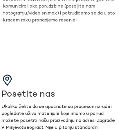
komunicirali oko porudzbine (posaljite nam
fotografiju/video snimak) i potrudicemo se da u sto
kracem roku pronadjemo resenje!
Posetite nas
Ukoliko želite da se upoznate sa procesom izrade i
pogledate uživo materijale koje imamo u ponudi
možete posetiti našu proizvodnju na adresi Zagrađe
9, Mirijevo(Beograd). Nije u pitanju standardni