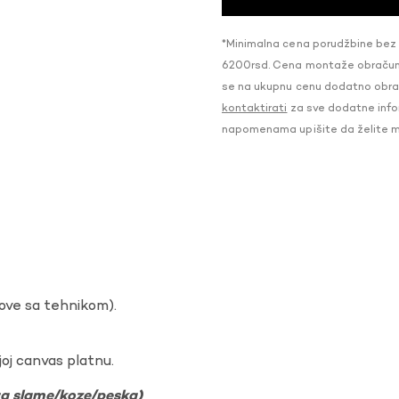
*Minimalna cena porudžbine bez
6200rsd. Cena montaže obračunat
se na ukupnu cenu dodatno obraču
kontaktirati
za sve dodatne infor
napomenama upišite da želite 
dove sa tehnikom).
oj canvas platnu.
ura slame/koze/peska)