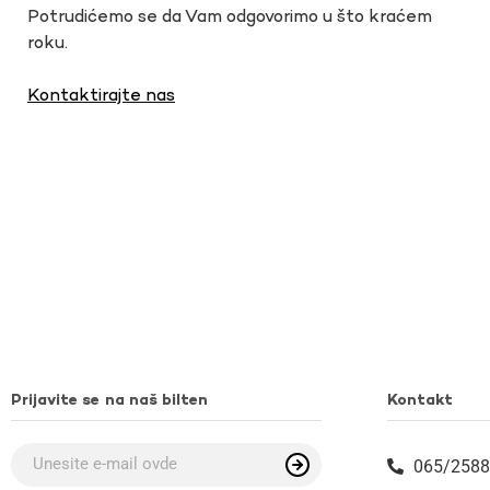
Potrudićemo se da Vam odgovorimo u što kraćem
roku.
Kontaktirajte nas
Prijavite se na naš bilten
Kontakt
065/2588