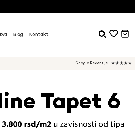
tva
Blog
Kontakt
★
★
★
★
★
Google Recenzije
ine Tapet 6
-
3.800
rsd
u zavisnosti od
tipa