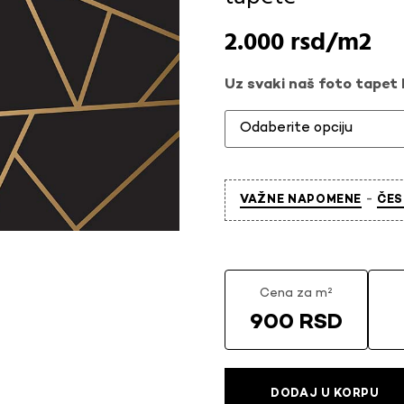
2.000
rsd
Uz svaki naš foto tapet l
-
VAŽNE NAPOMENE
ČES
Cena za m²
900 RSD
DODAJ U KORPU