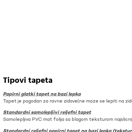
Tipovi tapeta
Papirni glatki tapet na bazi lepka
Tapet je pogodan za ravne zidove(ne moze se lepiti na zi
Standardni samolepljivi reljefni tapet
Samolepljiva PVC mat folija sa blagom teksturom najslicnij
Standardni reljefni papirni tapet na bazi lepka (tekst