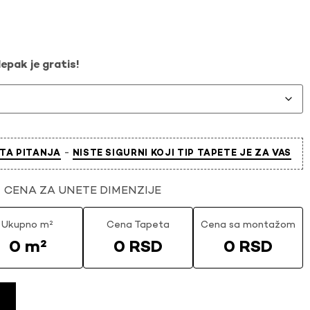
epak je gratis!
-
TA PITANJA
NISTE SIGURNI KOJI TIP TAPETE JE ZA VAS
CENA ZA UNETE DIMENZIJE
Ukupno m²
Cena Tapeta
Cena sa montažom
0 m²
0 RSD
0 RSD