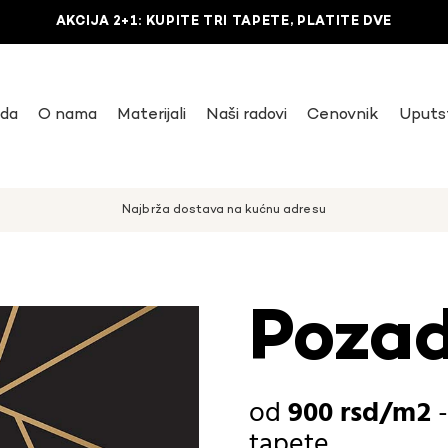
AKCIJA 2+1: KUPITE TRI TAPETE, PLATITE DVE
uda
O nama
Materijali
Naši radovi
Cenovnik
Uputs
Najbrža dostava na kućnu adresu
Pozad
900
rsd
tapete