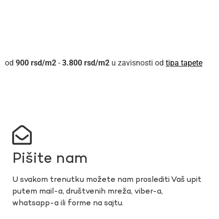
900
rsd
-
3.800
rsd
u zavisnosti od
tipa tapete
Pišite nam
U svakom trenutku možete nam proslediti Vaš upit
putem mail-a, društvenih mreža, viber-a,
whatsapp-a ili forme na sajtu.