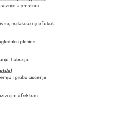
ksuznije u prostoru.
vne, najluksuzniji efekat.
gledala i plocice.
anje, habanje.
atila)
hemiju I grubo ciscenje.
uzivnijim efektom.