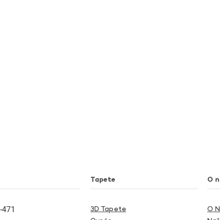
Tapete
O 
-471
3D Tapete
O 