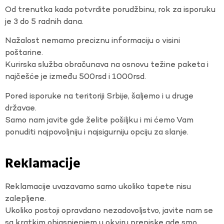
Od trenutka kada potvrdite porudžbinu, rok za isporuku
je 3 do 5 radnih dana.
Nažalost nemamo preciznu informaciju o visini
poštarine.
Kurirska služba obračunava na osnovu težine paketa i
najčešće je između 500rsd i 1000rsd.
Pored isporuke na teritoriji Srbije, šaljemo i u druge
državae.
Samo nam javite gde želite pošiljku i mi ćemo Vam
ponuditi najpovoljniju i najsigurniju opciju za slanje.
Reklamacije
Reklamacije uvazavamo samo ukoliko tapete nisu
zalepljene.
Ukoliko postoji opravdano nezadovoljstvo, javite nam se
sa kratkim objasnjenjem u okviru prepiske gde smo