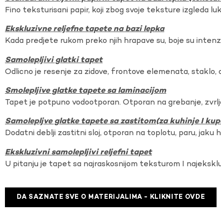
Fino teksturisani papir, koji zbog svoje teksture izgleda lu
Ekskluzivne reljefne tapete na bazi lepka
Kada predjete rukom preko njih hrapave su, boje su intenzi
Samolepljivi glatki tapet
Odlicno je resenje za zidove, frontove elemenata, staklo, o
Smolepljive glatke tapete sa laminacijom
Tapet je potpuno vodootporan. Otporan na grebanje, zvrlj
Samolepljve glatke tapete sa zastitom(za kuhinje I kup
Dodatni deblji zastitni sloj, otporan na toplotu, paru, jaku 
Ekskluzivni samolepljivi reljefni tapet
U pitanju je tapet sa najraskosnijom teksturom I najekskl
DA SAZNATE SVE O MATERIJALIMA - KLIKNITE OVDE