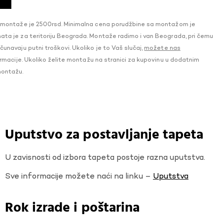
 montaže je 2500rsd. Minimalna cena porudžbine sa montažom je
a je za teritoriju Beograda. Montaže radimo i van Beograda, pri čemu
navaju putni troškovi. Ukoliko je to Vaš slučaj,
možete nas
macije. Ukoliko želite montažu na stranici za kupovinu u dodatnim
montažu.
Uputstvo za postavljanje tapeta
U zavisnosti od izbora tapeta postoje razna uputstva.
Sve informacije možete naći na linku –
Uputstva
Rok izrade i poštarina