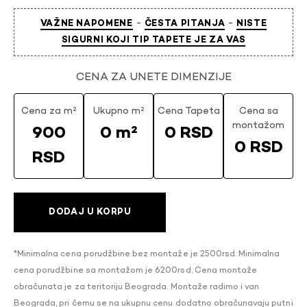
-
-
VAŽNE NAPOMENE
ČESTA PITANJA
NISTE
SIGURNI KOJI TIP TAPETE JE ZA VAS
CENA ZA UNETE DIMENZIJE
Cena za m²
Ukupno m²
Cena Tapeta
Cena sa
montažom
900
0 m²
0 RSD
0 RSD
RSD
DODAJ U KORPU
*Minimalna cena porudžbine bez montaže je 2500rsd. Minimalna
cena porudžbine sa montažom je 6200rsd. Cena montaže
obračunata je za teritoriju Beograda. Montaže radimo i van
Beograda, pri čemu se na ukupnu cenu dodatno obračunavaju putni