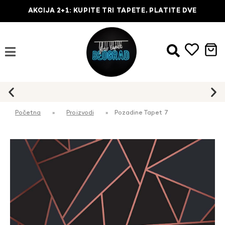
AKCIJA 2+1: KUPITE TRI TAPETE, PLATITE DVE
Početna
»
Proizvodi
»
Pozadine Tapet 7