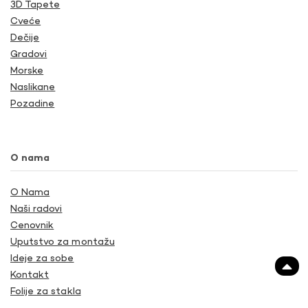
3D Tapete
Cveće
Dečije
Gradovi
Morske
Naslikane
Pozadine
O nama
O Nama
Naši radovi
Cenovnik
Uputstvo za montažu
Ideje za sobe
Kontakt
Folije za stakla