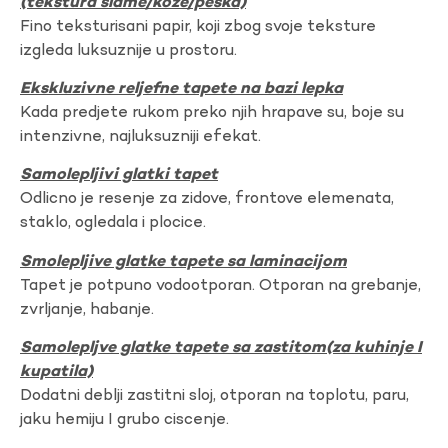
(tekstura slame/koze/peska)
Fino teksturisani papir, koji zbog svoje teksture
izgleda luksuznije u prostoru.
Ekskluzivne reljefne tapete na bazi lepka
Kada predjete rukom preko njih hrapave su, boje su
intenzivne, najluksuzniji efekat.
Samolepljivi glatki tapet
Odlicno je resenje za zidove, frontove elemenata,
staklo, ogledala i plocice.
Smolepljive glatke tapete sa laminacijom
Tapet je potpuno vodootporan. Otporan na grebanje,
zvrljanje, habanje.
Samolepljve glatke tapete sa zastitom(za kuhinje I
kupatila)
Dodatni deblji zastitni sloj, otporan na toplotu, paru,
jaku hemiju I grubo ciscenje.