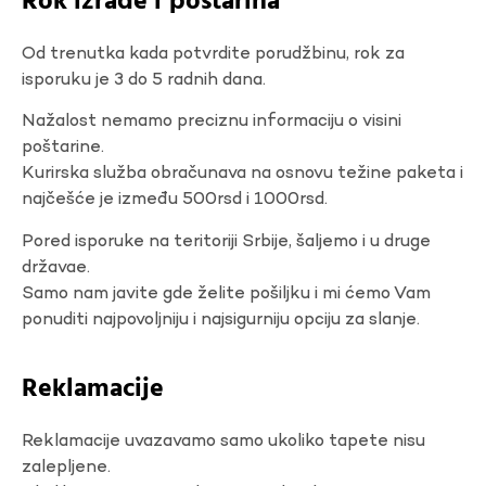
Rok izrade i poštarina
Od trenutka kada potvrdite porudžbinu, rok za
isporuku je 3 do 5 radnih dana.
Nažalost nemamo preciznu informaciju o visini
poštarine.
Kurirska služba obračunava na osnovu težine paketa i
najčešće je između 500rsd i 1000rsd.
Pored isporuke na teritoriji Srbije, šaljemo i u druge
državae.
Samo nam javite gde želite pošiljku i mi ćemo Vam
ponuditi najpovoljniju i najsigurniju opciju za slanje.
Reklamacije
Reklamacije uvazavamo samo ukoliko tapete nisu
zalepljene.