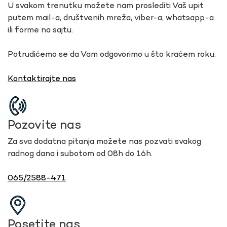
U svakom trenutku možete nam proslediti Vaš upit
putem mail-a, društvenih mreža, viber-a, whatsapp-a
ili forme na sajtu.
Potrudićemo se da Vam odgovorimo u što kraćem roku.
Kontaktirajte nas
Pozovite nas
Za sva dodatna pitanja možete nas pozvati svakog
radnog dana i subotom od 08h do 16h.
065/2588-471
Posetite nas