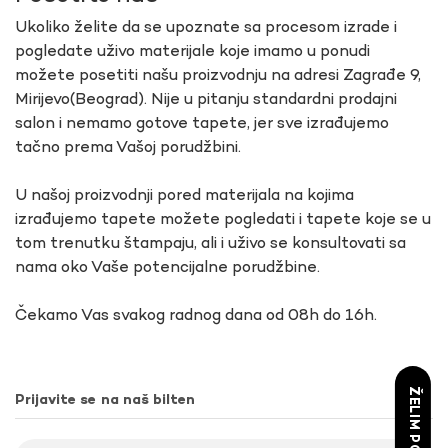
Ukoliko želite da se upoznate sa procesom izrade i
pogledate uživo materijale koje imamo u ponudi
možete posetiti našu proizvodnju na adresi Zagrađe 9,
Mirijevo(Beograd). Nije u pitanju standardni prodajni
salon i nemamo gotove tapete, jer sve izrađujemo
tačno prema Vašoj porudžbini.
U našoj proizvodnji pored materijala na kojima
izrađujemo tapete možete pogledati i tapete koje se u
tom trenutku štampaju, ali i uživo se konsultovati sa
nama oko Vaše potencijalne porudžbine.
Čekamo Vas svakog radnog dana od 08h do 16h.
ŽELIM POPUST
Prijavite se na naš bilten