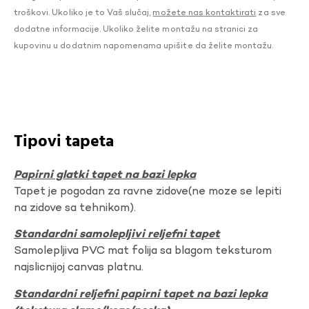
troškovi. Ukoliko je to Vaš slučaj,
možete nas kontaktirati
za sve
dodatne informacije. Ukoliko želite montažu na stranici za
kupovinu u dodatnim napomenama upišite da želite montažu.
Tipovi tapeta
Papirni glatki tapet na bazi lepka
Tapet je pogodan za ravne zidove(ne moze se lepiti
na zidove sa tehnikom).
Standardni samolepljivi reljefni tapet
Samolepljiva PVC mat folija sa blagom teksturom
najslicnijoj canvas platnu.
Standardni reljefni papirni tapet na bazi lepka