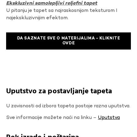
Ekskluzivni samolepljivi reljefni tapet
U pitanju je tapet sa najraskosnijom teksturom I
najekskluzivnijim efektom.
DA SAZNATE SVE O MATERIJALIMA - KLIKNITE
OVDE
Uputstvo za postavljanje tapeta
U zavisnosti od izbora tapeta postoje razna uputstva.
Sve informacije možete naći na linku –
Uputstva