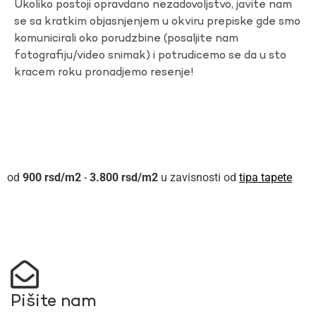
Ukoliko postoji opravdano nezadovoljstvo, javite nam
se sa kratkim objasnjenjem u okviru prepiske gde smo
komunicirali oko porudzbine (posaljite nam
fotografiju/video snimak) i potrudicemo se da u sto
kracem roku pronadjemo resenje!
900
rsd
-
3.800
rsd
u zavisnosti od
tipa tapete
Pišite nam