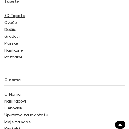
Tapete
3D Tapete
Cveće
Dečije
Gradovi
Morske
Naslikane
Pozadine
O nama
O Nama
Naši radovi
Cenovnik
Uputstvo za montažu
Ideje za sobe