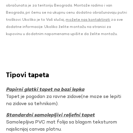
obračunata je za teritoriju Beograda. Montaže radimo i van
Beograda, pri čemu se na ukupnu cenu dodatno obračunavaju putni
troškovi. Ukoliko je to Vaš slučaj,
možete nas kontaktirati
za sve
dodatne informacije. Ukoliko želite montažu na stranici za
kupovinu u dodatnim napomenama upišite da želite montažu.
Tipovi tapeta
Papirni glatki tapet na bazi lepka
Tapet je pogodan za ravne zidove(ne moze se lepiti
na zidove sa tehnikom).
Standardni samolepljivi reljefni tapet
Samolepljiva PVC mat folija sa blagom teksturom
najslicnijoj canvas platnu.