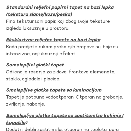
Standardni reljefni papirni tapet na bazi lepka
(tekstura slame/koze/peska)
Fino teksturisani papir, koji zbog svoje teksture
izgleda luksuznije u prostoru.
Ekskluzivne reljefne tapete na bazi lepka
Kada predjete rukom preko njih hrapave su, boje su
intenzivne, najluksuzniji efekat.
Samolepljivi glatki tapet
Odlicno je resenje za zidove, frontove elemenata,
staklo, ogledala i plocice.
Smolepljive glatke tapete sa laminacijom
Tapet je potpuno vodootporan. Otporan na grebanje,
zvrljanje, habanje.
Samolepljve glatke tapete sa zastitom(za kuhinje I
kupatila)
Dodatni deblji zastitni sloj, otporan na toplotu, paru,