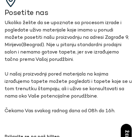
Posetite nas
Ukoliko želite da se upoznate sa procesom izrade i
pogledate uživo materijale koje imamo u ponudi
možete posetiti našu proizvodnju na adresi Zagrađe 9,
Mirijevo(Beograd). Nije u pitanju standardni prodajni
salon i nemamo gotove tapete, jer sve izrađujemo
tačno prema Vašoj porudžbini.
U našoj proizvodnji pored materijala na kojima
izrađujemo tapete možete pogledati i tapete koje se u
tom trenutku štampaju, ali i uživo se konsultovati sa
nama oko Vaše potencijalne porudžbine.
Čekamo Vas svakog radnog dana od 08h do 16h.
Prijavite se na naš bilten