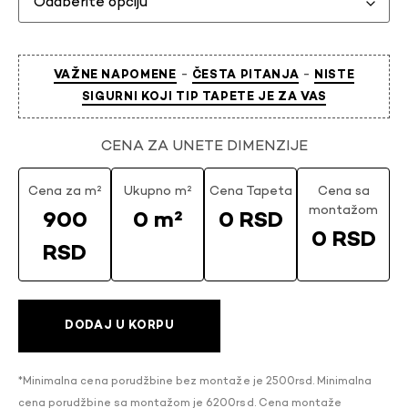
-
-
VAŽNE NAPOMENE
ČESTA PITANJA
NISTE
SIGURNI KOJI TIP TAPETE JE ZA VAS
CENA ZA UNETE DIMENZIJE
Cena za m²
Ukupno m²
Cena Tapeta
Cena sa
montažom
900
0 m²
0 RSD
0 RSD
RSD
DODAJ U KORPU
*Minimalna cena porudžbine bez montaže je 2500rsd. Minimalna
cena porudžbine sa montažom je 6200rsd. Cena montaže