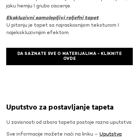
jaku hemiju I grubo ciscenje.
Ekskluzivni samolepljivi reljefni tapet
U pitanju je tapet sa najraskosnijom teksturom I
najekskluzivnijim efektom.
DA SAZNATE SVE O MATERIJALIMA - KLIKNITE
OVDE
Uputstvo za postavljanje tapeta
U zavisnosti od izbora tapeta postoje razna uputstva.
Sve informacije možete naći na linku –
Uputstva