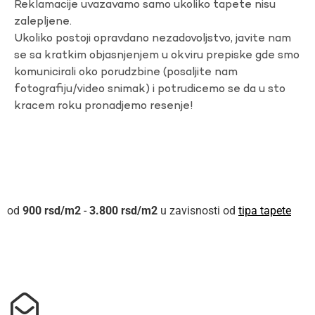
Reklamacije uvazavamo samo ukoliko tapete nisu
zalepljene.
Ukoliko postoji opravdano nezadovoljstvo, javite nam
se sa kratkim objasnjenjem u okviru prepiske gde smo
komunicirali oko porudzbine (posaljite nam
fotografiju/video snimak) i potrudicemo se da u sto
kracem roku pronadjemo resenje!
900
rsd
-
3.800
rsd
u zavisnosti od
tipa tapete