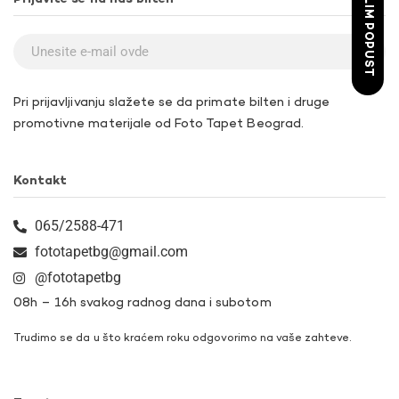
ŽELIM POPUST
Pri prijavljivanju slažete se da primate bilten i druge
promotivne materijale od Foto Tapet Beograd.
Kontakt
065/2588-471
fototapetbg@gmail.com
@fototapetbg
08h – 16h svakog radnog dana i subotom
Trudimo se da u što kraćem roku odgovorimo na vaše zahteve.