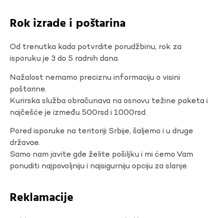
Rok izrade i poštarina
Od trenutka kada potvrdite porudžbinu, rok za
isporuku je 3 do 5 radnih dana.
Nažalost nemamo preciznu informaciju o visini
poštarine.
Kurirska služba obračunava na osnovu težine paketa i
najčešće je između 500rsd i 1000rsd.
Pored isporuke na teritoriji Srbije, šaljemo i u druge
državae.
Samo nam javite gde želite pošiljku i mi ćemo Vam
ponuditi najpovoljniju i najsigurniju opciju za slanje.
Reklamacije