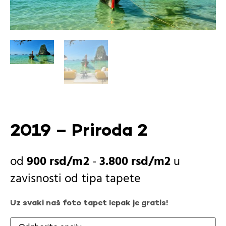
2019 – Priroda 2
900
rsd
-
3.800
rsd
u
zavisnosti od
tipa tapete
Uz svaki naš foto tapet lepak je gratis!