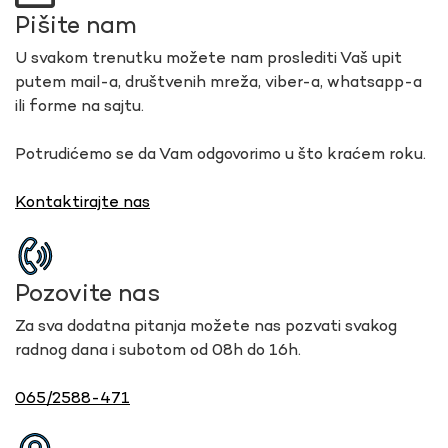
Pišite nam
U svakom trenutku možete nam proslediti Vaš upit
putem mail-a, društvenih mreža, viber-a, whatsapp-a
ili forme na sajtu.
Potrudićemo se da Vam odgovorimo u što kraćem roku.
Kontaktirajte nas
Pozovite nas
Za sva dodatna pitanja možete nas pozvati svakog
radnog dana i subotom od 08h do 16h.
065/2588-471