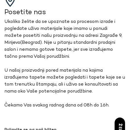
Posetite nas
Ukoliko želite da se upoznate sa procesom izrade i
pogledate uživo materijale koje imamo u ponudi
možete posetiti našu proizvodnju na adresi Zagrađe 9,
Mirijevo(Beograd). Nije u pitanju standardni prodajni
salon i nemamo gotove tapete, jer sve izrađujemo
tačno prema Vašoj porudžbini.
U našoj proizvodnji pored materijala na kojima
izrađujemo tapete možete pogledati i tapete koje se u
tom trenutku štampaju, ali i uživo se konsultovati sa
nama oko Vaše potencijalne porudžbine.
Čekamo Vas svakog radnog dana od 08h do 16h.
Prijavite se na naš bilten