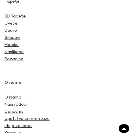
Tapete
3D Tapete
Cveće
Dečije
Gradovi
Morske
Naslikane
Pozadine
O nama
O Nama
Naši radovi
Cenovnik
Uputstvo za montažu
Ideje za sobe