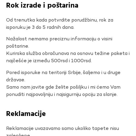
Rok izrade i poštarina
Od trenutka kada potvrdite porudžbinu, rok za
isporuku je 3 do 5 radnih dana.
Nažalost nemamo preciznu informaciju o visini
poštarine.
Kurirska služba obračunava na osnovu težine paketa i
najčešće je između 500rsd i 1000rsd.
Pored isporuke na teritoriji Srbije, šaljemo i u druge
državae.
Samo nam javite gde želite pošiljku i mi ćemo Vam
ponuditi najpovoljniju i najsigurniju opciju za slanje.
Reklamacije
Reklamacije uvazavamo samo ukoliko tapete nisu