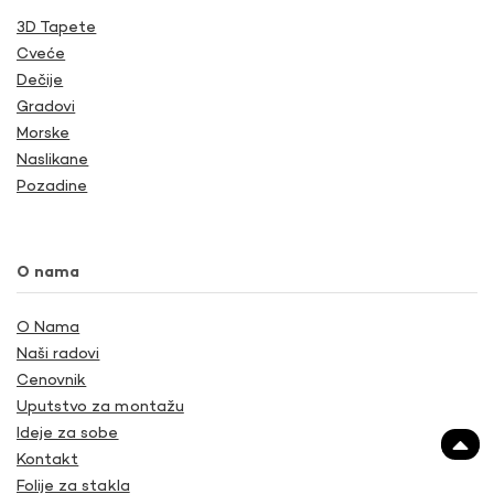
3D Tapete
Cveće
Dečije
Gradovi
Morske
Naslikane
Pozadine
O nama
O Nama
Naši radovi
Cenovnik
Uputstvo za montažu
Ideje za sobe
Kontakt
Folije za stakla