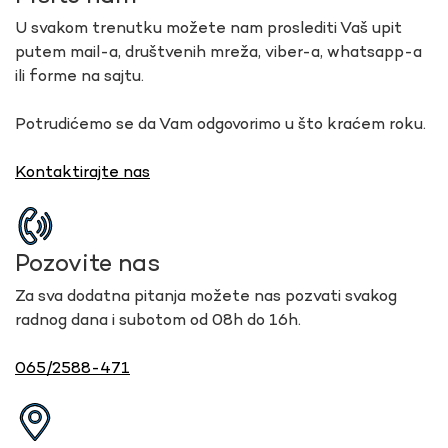
U svakom trenutku možete nam proslediti Vaš upit
putem mail-a, društvenih mreža, viber-a, whatsapp-a
ili forme na sajtu.
Potrudićemo se da Vam odgovorimo u što kraćem roku.
Kontaktirajte nas
Pozovite nas
Za sva dodatna pitanja možete nas pozvati svakog
radnog dana i subotom od 08h do 16h.
065/2588-471