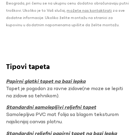
Beograda, pri čemu se na ukupnu cenu dodatno obračunavaju putni
troškovi. Ukoliko je to Vaš slučaj,
možete nas kontaktirati
za sve
dodatne informacije. Ukoliko želite montažu na stranici za
kupovinu u dodatnim napomenama upišite da želite montažu.
Tipovi tapeta
Papirni glatki tapet na bazi lepka
Tapet je pogodan za ravne zidove(ne moze se lepiti
na zidove sa tehnikom).
Standardni samolepljivi reljefni tapet
Samolepljiva PVC mat folija sa blagom teksturom
najslicnijoj canvas platnu.
Standardni reljefni papirni tapet na bazi lepka