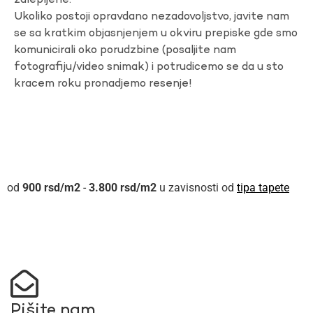
zalepljene.
Ukoliko postoji opravdano nezadovoljstvo, javite nam
se sa kratkim objasnjenjem u okviru prepiske gde smo
komunicirali oko porudzbine (posaljite nam
fotografiju/video snimak) i potrudicemo se da u sto
kracem roku pronadjemo resenje!
900
rsd
-
3.800
rsd
u zavisnosti od
tipa tapete
Pišite nam