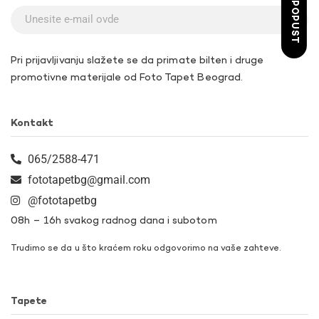
ŽELIM POPUST
Pri prijavljivanju slažete se da primate bilten i druge
promotivne materijale od Foto Tapet Beograd.
Kontakt
065/2588-471
fototapetbg@gmail.com
@fototapetbg
08h – 16h svakog radnog dana i subotom
Trudimo se da u što kraćem roku odgovorimo na vaše zahteve.
Tapete