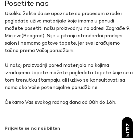
Posetite nas
Ukoliko želite da se upoznate sa procesom izrade i
pogledate uživo materijale koje imamo u ponudi
možete posetiti našu proizvodnju na adresi Zagrađe 9,
Mirijevo(Beograd). Nije u pitanju standardni prodajni
salon i nemamo gotove tapete, jer sve izrađujemo
tačno prema Vašoj porudžbini.
U našoj proizvodnji pored materijala na kojima
izrađujemo tapete možete pogledati i tapete koje se u
tom trenutku štampaju, ali i uživo se konsultovati sa
nama oko Vaše potencijalne porudžbine.
Čekamo Vas svakog radnog dana od 08h do 16h.
Prijavite se na naš bilten