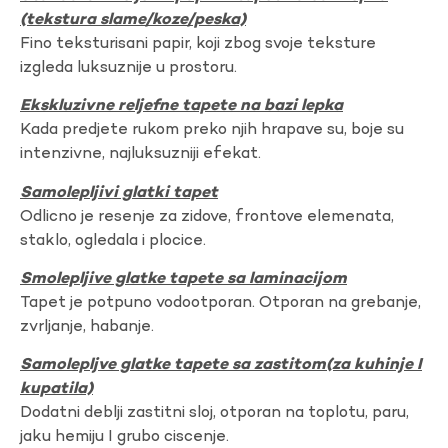
(tekstura slame/koze/peska)
Fino teksturisani papir, koji zbog svoje teksture
izgleda luksuznije u prostoru.
Ekskluzivne reljefne tapete na bazi lepka
Kada predjete rukom preko njih hrapave su, boje su
intenzivne, najluksuzniji efekat.
Samolepljivi glatki tapet
Odlicno je resenje za zidove, frontove elemenata,
staklo, ogledala i plocice.
Smolepljive glatke tapete sa laminacijom
Tapet je potpuno vodootporan. Otporan na grebanje,
zvrljanje, habanje.
Samolepljve glatke tapete sa zastitom(za kuhinje I
kupatila)
Dodatni deblji zastitni sloj, otporan na toplotu, paru,
jaku hemiju I grubo ciscenje.