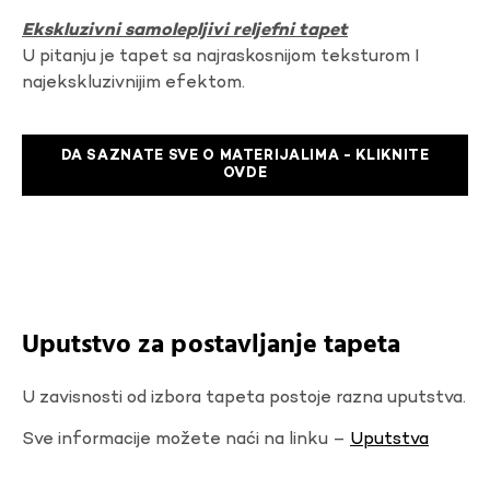
Ekskluzivni samolepljivi reljefni tapet
U pitanju je tapet sa najraskosnijom teksturom I
najekskluzivnijim efektom.
DA SAZNATE SVE O MATERIJALIMA - KLIKNITE
OVDE
Uputstvo za postavljanje tapeta
U zavisnosti od izbora tapeta postoje razna uputstva.
Sve informacije možete naći na linku –
Uputstva