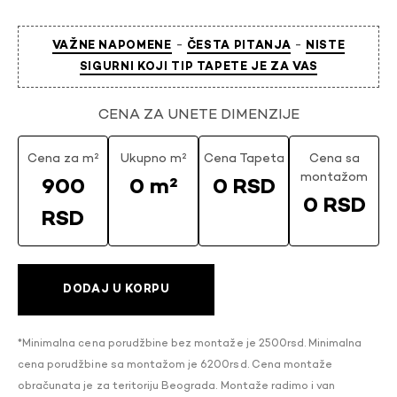
-
-
VAŽNE NAPOMENE
ČESTA PITANJA
NISTE
SIGURNI KOJI TIP TAPETE JE ZA VAS
CENA ZA UNETE DIMENZIJE
Cena za m²
Ukupno m²
Cena Tapeta
Cena sa
montažom
900
0 m²
0 RSD
0 RSD
RSD
DODAJ U KORPU
*Minimalna cena porudžbine bez montaže je 2500rsd. Minimalna
cena porudžbine sa montažom je 6200rsd. Cena montaže
obračunata je za teritoriju Beograda. Montaže radimo i van