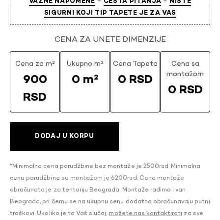
-
-
VAŽNE NAPOMENE
ČESTA PITANJA
NISTE
SIGURNI KOJI TIP TAPETE JE ZA VAS
CENA ZA UNETE DIMENZIJE
Cena za m²
Ukupno m²
Cena Tapeta
Cena sa
montažom
900
0 m²
0 RSD
0 RSD
RSD
DODAJ U KORPU
*Minimalna cena porudžbine bez montaže je 2500rsd. Minimalna
cena porudžbine sa montažom je 6200rsd. Cena montaže
obračunata je za teritoriju Beograda. Montaže radimo i van
Beograda, pri čemu se na ukupnu cenu dodatno obračunavaju putni
troškovi. Ukoliko je to Vaš slučaj,
možete nas kontaktirati
za sve