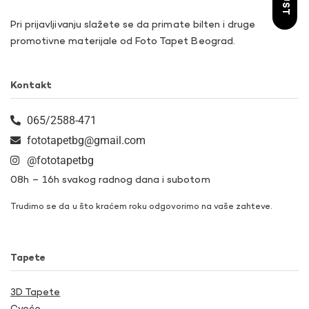
Pri prijavljivanju slažete se da primate bilten i druge
promotivne materijale od Foto Tapet Beograd.
Kontakt
065/2588-471
fototapetbg@gmail.com
@fototapetbg
08h – 16h svakog radnog dana i subotom
Trudimo se da u što kraćem roku odgovorimo na vaše zahteve.
Tapete
3D Tapete