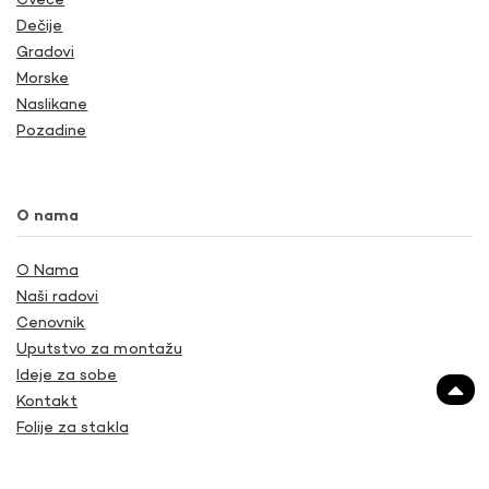
Cveće
Dečije
Gradovi
Morske
Naslikane
Pozadine
O nama
O Nama
Naši radovi
Cenovnik
Uputstvo za montažu
Ideje za sobe
Kontakt
Folije za stakla