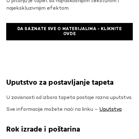
U pitanju je tapet sa najraskosnijom teksturom I
najekskluzivnijim efektom.
DA SAZNATE SVE O MATERIJALIMA - KLIKNITE
OVDE
Uputstvo za postavljanje tapeta
U zavisnosti od izbora tapeta postoje razna uputstva.
Sve informacije možete naći na linku –
Uputstva
Rok izrade i poštarina