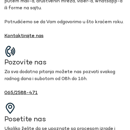
putem mail-a, društvenih mreža, viber-a, whatsapp-a
ili forme na sajtu.
Potrudićemo se da Vam odgovorimo u što kraćem roku.
Kontaktirajte nas
Pozovite nas
Za sva dodatna pitanja možete nas pozvati svakog
radnog dana i subotom od 08h do 16h.
065/2588-471
Posetite nas
Ukoliko želite da se upoznate sa procesom izrade i