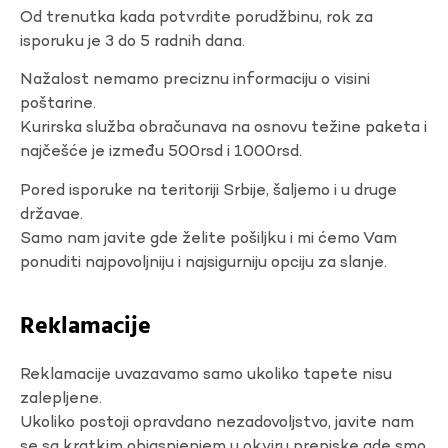
Od trenutka kada potvrdite porudžbinu, rok za
isporuku je 3 do 5 radnih dana.
Nažalost nemamo preciznu informaciju o visini
poštarine.
Kurirska služba obračunava na osnovu težine paketa i
najčešće je između 500rsd i 1000rsd.
Pored isporuke na teritoriji Srbije, šaljemo i u druge
državae.
Samo nam javite gde želite pošiljku i mi ćemo Vam
ponuditi najpovoljniju i najsigurniju opciju za slanje.
Reklamacije
Reklamacije uvazavamo samo ukoliko tapete nisu
zalepljene.
Ukoliko postoji opravdano nezadovoljstvo, javite nam
se sa kratkim objasnjenjem u okviru prepiske gde smo