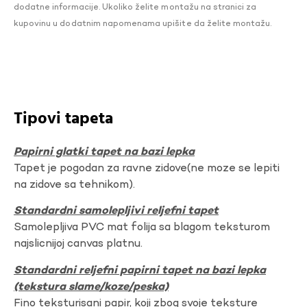
dodatne informacije. Ukoliko želite montažu na stranici za
kupovinu u dodatnim napomenama upišite da želite montažu.
Tipovi tapeta
Papirni glatki tapet na bazi lepka
Tapet je pogodan za ravne zidove(ne moze se lepiti
na zidove sa tehnikom).
Standardni samolepljivi reljefni tapet
Samolepljiva PVC mat folija sa blagom teksturom
najslicnijoj canvas platnu.
Standardni reljefni papirni tapet na bazi lepka
(tekstura slame/koze/peska)
Fino teksturisani papir, koji zbog svoje teksture