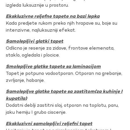
izgleda luksuznije u prostoru.
Ekskluzivne reljefne tapete na bazi lepka
Kada predjete rukom preko njih hrapave su, boje su
intenzivne, najluksuzniji efekat.
Samolepljivi glatki tapet
Odlicno je resenje za zidove, frontove elemenata,
staklo, ogledala i plocice.
Smolepljive glatke tapete sa laminacijom
Tapet je potpuno vodootporan. Otporan na grebanje,
zvrljanje, habanje.
Samolepljve glatke tapete sa zastitom(za kuhinje I
kupatila)
Dodatni deblji zastitni sloj, otporan na toplotu, paru,
jaku hemiju I grubo ciscenje.
Ekskluzivni samolepljivi reljefni tapet