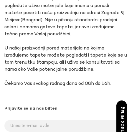
pogledate uživo materijale koje imamo u ponudi
možete posetiti našu proizvodnju na adresi Zagrađe 9,
Mirijevo(Beograd). Nije u pitanju standardni prodajni
salon i nemamo gotove tapete, jer sve izrađujemo
tačno prema Vašoj porudžbini.
U našoj proizvodnji pored materijala na kojima
izrađujemo tapete možete pogledati i tapete koje se u
tom trenutku štampaju, ali i uživo se konsultovati sa
nama oko Vaše potencijalne porudžbine.
Čekamo Vas svakog radnog dana od 08h do 16h.
ŽELIM POPUST
Prijavite se na naš bilten