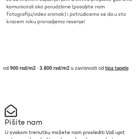
komunicirali oko porudzbine (posaljite nam
fotografiju/video snimak) i potrudicemo se da u sto
kracem roku pronadjemo resenje!
900
rsd
-
3.800
rsd
u zavisnosti od
tipa tapete
Pišite nam
U svakom trenutku možete nam proslediti Vaš upit