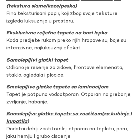
(tekstura slame/koze/peska)
Fino teksturisani papir, koji zbog svoje teksture
izgleda luksuznije u prostoru.
Ekskluzivne reljefne tapete na bazi lepka
Kada predjete rukom preko njih hrapave su, boje su
intenzivne, najluksuzniji efekat.
Samolepljivi glatki tapet
Odlicno je resenje za zidove, frontove elemenata,
staklo, ogledala i plocice.
Smolepljive glatke tapete sa laminacijom
Tapet je potpuno vodootporan. Otporan na grebanje,
zvrljanje, habanje.
Samolepljve glatke tapete sa zastitom(za kuhinje I
kupatila)
Dodatni deblji zastitni sloj, otporan na toplotu, paru,
jaku hemiju I grubo ciscenje.