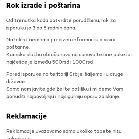
Rok izrade i poštarina
Od trenutka kada potvrdite porudžbinu, rok za
isporuku je 3 do 5 radnih dana.
Nažalost nemamo preciznu informaciju o visini
poštarine.
Kurirska služba obračunava na osnovu težine paketa i
najčešće je između 500rsd i 1000rsd.
Pored isporuke na teritoriji Srbije, šaljemo i u druge
državae.
Samo nam javite gde želite pošiljku i mi ćemo Vam
ponuditi najpovoljniju i najsigurniju opciju za slanje.
Reklamacije
Reklamacije uvazavamo samo ukoliko tapete nisu