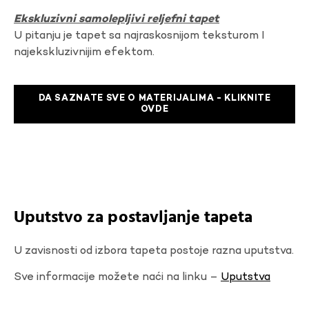
Ekskluzivni samolepljivi reljefni tapet
U pitanju je tapet sa najraskosnijom teksturom I
najekskluzivnijim efektom.
DA SAZNATE SVE O MATERIJALIMA - KLIKNITE
OVDE
Uputstvo za postavljanje tapeta
U zavisnosti od izbora tapeta postoje razna uputstva.
Sve informacije možete naći na linku –
Uputstva