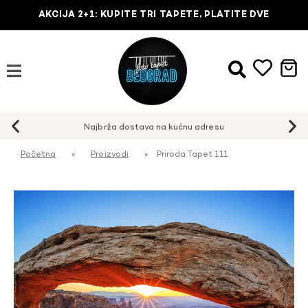
AKCIJA 2+1: KUPITE TRI TAPETE, PLATITE DVE
Najbrža dostava na kućnu adresu
Početna
»
Proizvodi
»
Priroda Tapet 111