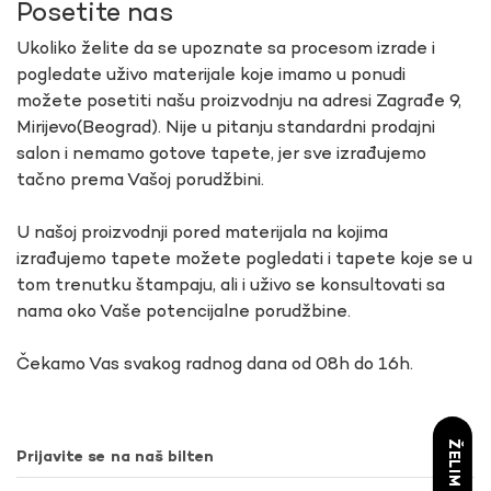
Posetite nas
Ukoliko želite da se upoznate sa procesom izrade i
pogledate uživo materijale koje imamo u ponudi
možete posetiti našu proizvodnju na adresi Zagrađe 9,
Mirijevo(Beograd). Nije u pitanju standardni prodajni
salon i nemamo gotove tapete, jer sve izrađujemo
tačno prema Vašoj porudžbini.
U našoj proizvodnji pored materijala na kojima
izrađujemo tapete možete pogledati i tapete koje se u
tom trenutku štampaju, ali i uživo se konsultovati sa
nama oko Vaše potencijalne porudžbine.
Čekamo Vas svakog radnog dana od 08h do 16h.
Prijavite se na naš bilten