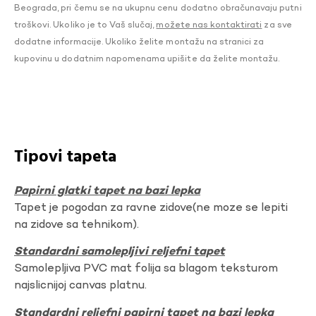
Beograda, pri čemu se na ukupnu cenu dodatno obračunavaju putni
troškovi. Ukoliko je to Vaš slučaj,
možete nas kontaktirati
za sve
dodatne informacije. Ukoliko želite montažu na stranici za
kupovinu u dodatnim napomenama upišite da želite montažu.
Tipovi tapeta
Papirni glatki tapet na bazi lepka
Tapet je pogodan za ravne zidove(ne moze se lepiti
na zidove sa tehnikom).
Standardni samolepljivi reljefni tapet
Samolepljiva PVC mat folija sa blagom teksturom
najslicnijoj canvas platnu.
Standardni reljefni papirni tapet na bazi lepka