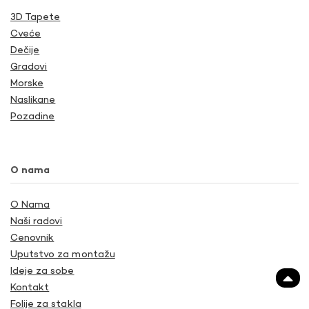
3D Tapete
Cveće
Dečije
Gradovi
Morske
Naslikane
Pozadine
O nama
O Nama
Naši radovi
Cenovnik
Uputstvo za montažu
Ideje za sobe
Kontakt
Folije za stakla