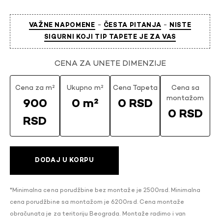
-
-
VAŽNE NAPOMENE
ČESTA PITANJA
NISTE
SIGURNI KOJI TIP TAPETE JE ZA VAS
CENA ZA UNETE DIMENZIJE
Cena za m²
Ukupno m²
Cena Tapeta
Cena sa
montažom
900
0 m²
0 RSD
0 RSD
RSD
DODAJ U KORPU
*Minimalna cena porudžbine bez montaže je 2500rsd. Minimalna
cena porudžbine sa montažom je 6200rsd. Cena montaže
obračunata je za teritoriju Beograda. Montaže radimo i van