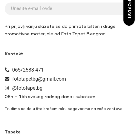
ŽELIM POPUST
Pri prijavljivanju slažete se da primate bilten i druge
promotivne materijale od Foto Tapet Beograd.
Kontakt
065/2588-471
fototapetbg@gmail.com
@fototapetbg
08h – 16h svakog radnog dana i subotom
Trudimo se da u što kraćem roku odgovorimo na vaše zahteve.
Tapete