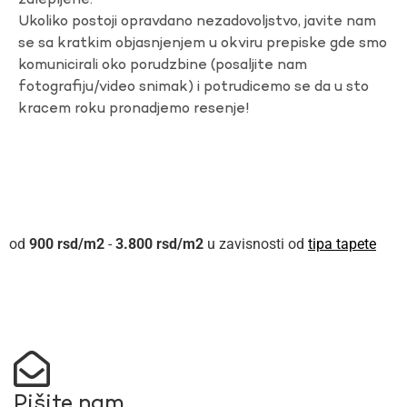
zalepljene.
Ukoliko postoji opravdano nezadovoljstvo, javite nam
se sa kratkim objasnjenjem u okviru prepiske gde smo
komunicirali oko porudzbine (posaljite nam
fotografiju/video snimak) i potrudicemo se da u sto
kracem roku pronadjemo resenje!
900
rsd
-
3.800
rsd
u zavisnosti od
tipa tapete
Pišite nam