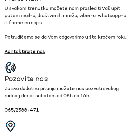
U svakom trenutku možete nam proslediti Vaš upit
putem mail-a, društvenih mreža, viber-a, whatsapp-a
ili forme na sajtu.
Potrudićemo se da Vam odgovorimo u što kraćem roku.
Kontaktirajte nas
Pozovite nas
Za sva dodatna pitanja možete nas pozvati svakog
radnog dana i subotom od 08h do 16h.
065/2588-471