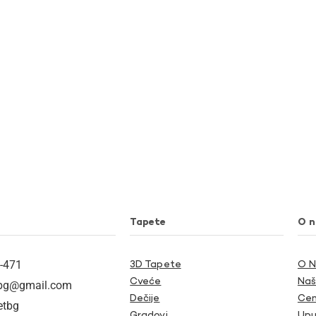
Tapete
O 
-471
3D Tapete
O 
Cveće
Naš
tbg@gmail.com
Dečije
Cen
etbg
Gradovi
Upu