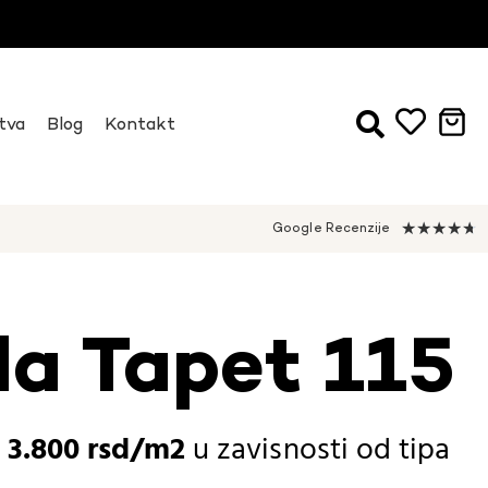
tva
Blog
Kontakt
★
★
★
★
★
Google Recenzije
da Tapet 115
-
3.800
rsd
u zavisnosti od
tipa