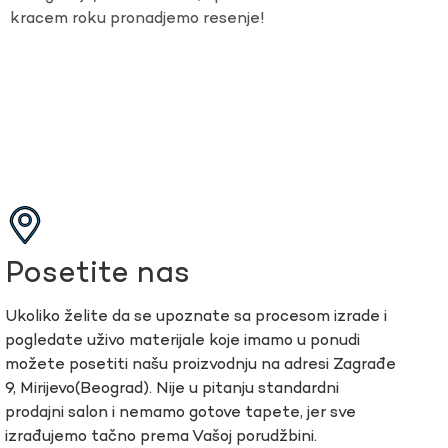
kracem roku pronadjemo resenje!
Posetite nas
Ukoliko želite da se upoznate sa procesom izrade i
pogledate uživo materijale koje imamo u ponudi
možete posetiti našu proizvodnju na adresi Zagrađe
9, Mirijevo(Beograd). Nije u pitanju standardni
prodajni salon i nemamo gotove tapete, jer sve
izrađujemo tačno prema Vašoj porudžbini.