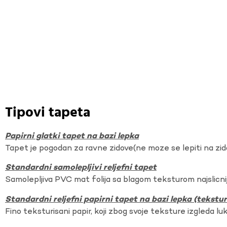
Tipovi tapeta
Papirni glatki tapet na bazi lepka
Tapet je pogodan za ravne zidove(ne moze se lepiti na zi
Standardni samolepljivi reljefni tapet
Samolepljiva PVC mat folija sa blagom teksturom najslicnij
Standardni reljefni papirni tapet na bazi lepka (tekst
Fino teksturisani papir, koji zbog svoje teksture izgleda lu