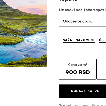
Uz svaki naš foto tapet l
-
VAŽNE NAPOMENE
ČES
Cena za m²
900 RSD
DODAJ U KORPU
*Minimalna cena porudžbine bez