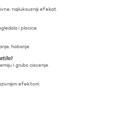
vne, najluksuzniji efekat.
gledala i plocice.
anje, habanje.
atila)
hemiju I grubo ciscenje.
uzivnijim efektom.