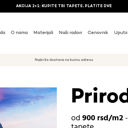
AKCIJA 2+1: KUPITE TRI TAPETE, PLATITE DVE
uda
O nama
Materijali
Naši radovi
Cenovnik
Uputs
Najbrža dostava na kućnu adresu
Priro
900
rsd
tapete