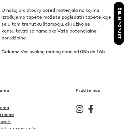
ŽELIM POPUST
U našoj proizvodnji pored materijala na kojima
izrađujemo tapete možete pogledati i tapete koje
se u tom trenutku štampaju, ali i uživo se
konsultovati sa nama oko Vaše potencijalne
porudžbine.
Čekamo Vas svakog radnog dana od 08h do 16h.
nama
Pratite nas
Nama
i radovi
ovnik
tstvo za montažu