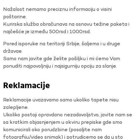
Nažalost nemamo preciznu informaciju o visini
poštarine.
Kurirska služba obračunava na osnovu težine paketa i
najčešće je između 500rsd i 1000rsd.
Pored isporuke na teritoriji Srbije, šaljemo i u druge
državae.
Samo nam javite gde želite pošiljku i mi ćemo Vam
ponuditi najpovoljniju i najsigurniju opciju za slanje.
Reklamacije
Reklamacije uvazavamo samo ukoliko tapete nisu
zalepljene.
Ukoliko postoji opravdano nezadovoljstvo, javite nam se
sa kratkim objasnjenjem u okviru prepiske gde smo
komunicirali oko porudzbine (posaljite nam
fotografiju/video snimak) i potrudicemo se da u sto