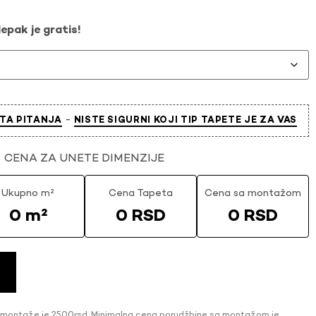
epak je gratis!
-
TA PITANJA
NISTE SIGURNI KOJI TIP TAPETE JE ZA VAS
CENA ZA UNETE DIMENZIJE
Ukupno m²
Cena Tapeta
Cena sa montažom
0 m²
0 RSD
0 RSD
 montaže je 2500rsd. Minimalna cena porudžbine sa montažom je