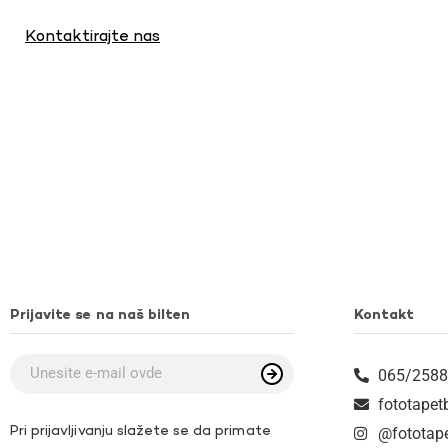
Kontaktirajte nas
Prijavite se na naš bilten
Kontakt
065/2588
fototape
Pri prijavljivanju slažete se da primate
@fototap