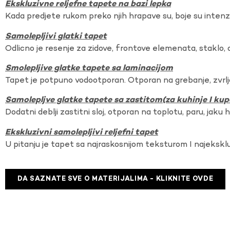
Ekskluzivne reljefne tapete na bazi lepka
Kada predjete rukom preko njih hrapave su, boje su intenzi
Samolepljivi glatki tapet
Odlicno je resenje za zidove, frontove elemenata, staklo, o
Smolepljive glatke tapete sa laminacijom
Tapet je potpuno vodootporan. Otporan na grebanje, zvrlj
Samolepljve glatke tapete sa zastitom(za kuhinje I kup
Dodatni deblji zastitni sloj, otporan na toplotu, paru, jaku 
Ekskluzivni samolepljivi reljefni tapet
U pitanju je tapet sa najraskosnijom teksturom I najekskl
DA SAZNATE SVE O MATERIJALIMA - KLIKNITE OVDE