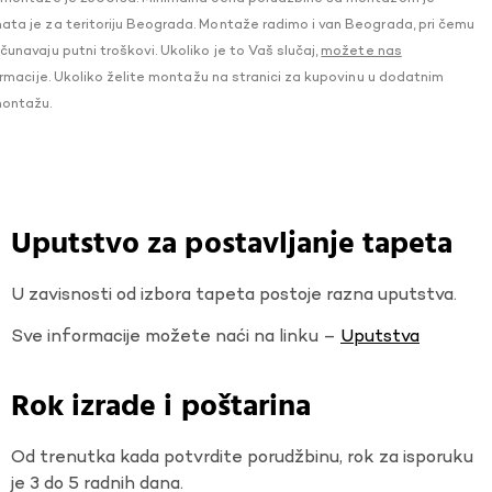
a je za teritoriju Beograda. Montaže radimo i van Beograda, pri čemu
navaju putni troškovi. Ukoliko je to Vaš slučaj,
možete nas
macije. Ukoliko želite montažu na stranici za kupovinu u dodatnim
montažu.
Uputstvo za postavljanje tapeta
U zavisnosti od izbora tapeta postoje razna uputstva.
Sve informacije možete naći na linku –
Uputstva
Rok izrade i poštarina
Od trenutka kada potvrdite porudžbinu, rok za isporuku
je 3 do 5 radnih dana.