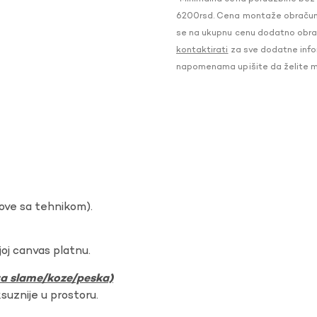
6200rsd. Cena montaže obračunat
se na ukupnu cenu dodatno obraču
kontaktirati
za sve dodatne infor
napomenama upišite da želite 
dove sa tehnikom).
oj canvas platnu.
ura slame/koze/peska)
ksuznije u prostoru.