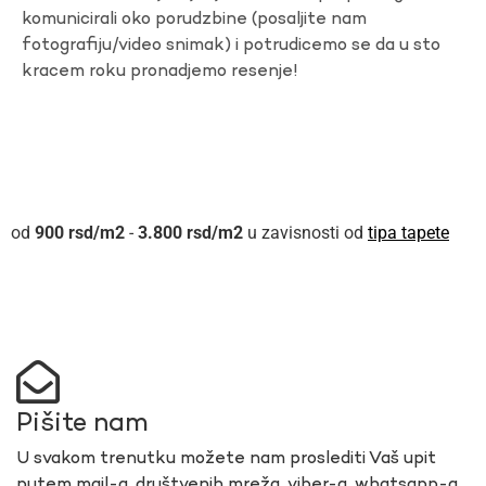
komunicirali oko porudzbine (posaljite nam
fotografiju/video snimak) i potrudicemo se da u sto
kracem roku pronadjemo resenje!
900
rsd
-
3.800
rsd
u zavisnosti od
tipa tapete
Pišite nam
U svakom trenutku možete nam proslediti Vaš upit
putem mail-a, društvenih mreža, viber-a, whatsapp-a