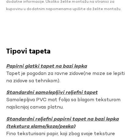
dodatne informacije. Ukoliko želite montažu na stranici za
kupovinu u dodatnim napomenama upišite da želite montažu.
Tipovi tapeta
Papirni glatki tapet na bazi lepka
Tapet je pogodan za ravne zidove(ne moze se lepiti
na zidove sa tehnikom).
Standardni samolepljivi reljefni tapet
Samolepljiva PVC mat folija sa blagom teksturom
najslicnijoj canvas platnu.
Standardni reljefni papirni tapet na bazi lepka
(tekstura slame/koze/peska)
Fino teksturisani papir, koji zbog svoje teksture