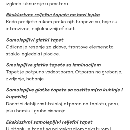
izgleda luksuznije u prostoru.
Ekskluzivne reljefne tapete na bazi lepka
Kada predjete rukom preko njih hrapave su, boje su
intenzivne, najluksuzniji efekat.
Samolepljivi glatki tapet
Odlicno je resenje za zidove, frontove elemenata,
staklo, ogledala i plocice.
Smolepljive glatke tapete sa laminacijom
Tapet je potpuno vodootporan. Otporan na grebanje,
zvrljanje, habanje.
Samolepljve glatke tapete sa zastitom(za kuhinje I
kupatila)
Dodatni deblji zastitni sloj, otporan na toplotu, paru,
jaku hemiju I grubo ciscenje.
Ekskluzivni samolepljivi reljefni tapet
U pitanju je tapet sa najraskosnijom teksturom I