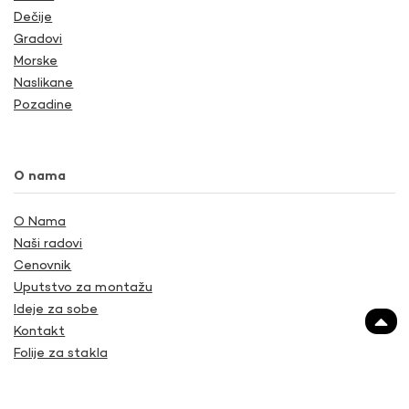
Dečije
Gradovi
Morske
Naslikane
Pozadine
O nama
O Nama
Naši radovi
Cenovnik
Uputstvo za montažu
Ideje za sobe
Kontakt
Folije za stakla