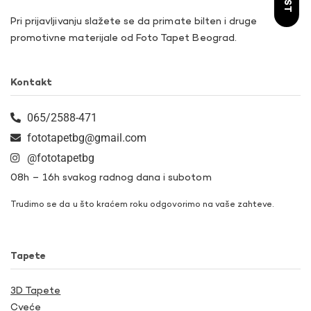
Pri prijavljivanju slažete se da primate bilten i druge
promotivne materijale od Foto Tapet Beograd.
Kontakt
065/2588-471
fototapetbg@gmail.com
@fototapetbg
08h – 16h svakog radnog dana i subotom
Trudimo se da u što kraćem roku odgovorimo na vaše zahteve.
Tapete
3D Tapete
Cveće