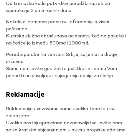
Od trenutka kada potvrdite porudžbinu, rok za
isporuku je 3 do 5 radnih dana.
Nažalost nemamo preciznu informaciju o visini
poštarine.
Kurirska služba obračunava na osnovu težine paketa i
najčešće je između 500rsd i 1000rsd.
Pored isporuke na teritoriji Srbije, šaljemo i u druge
državae.
Samo nam javite gde želite pošiljku i mi ćemo Vam
ponuditi najpovoljniju i najsigurniju opciju za slanje.
Reklamacije
Reklamacije uvazavamo samo ukoliko tapete nisu
zalepljene.
Ukoliko postoji opravdano nezadovoljstvo, javite nam
se sa kratkim objasnjenjem u okviru prepiske gde smo