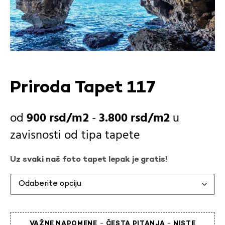
Priroda Tapet 117
900
rsd
-
3.800
rsd
u
zavisnosti od
tipa tapete
Uz svaki naš foto tapet lepak je gratis!
-
-
VAŽNE NAPOMENE
ČESTA PITANJA
NISTE