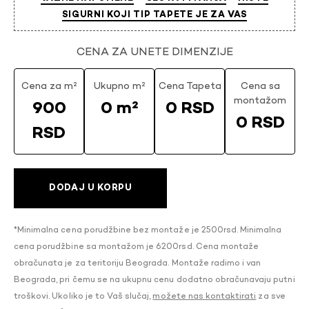
SIGURNI KOJI TIP TAPETE JE ZA VAS
CENA ZA UNETE DIMENZIJE
Cena za m²
Ukupno m²
Cena Tapeta
Cena sa
montažom
900
0 m²
0 RSD
0 RSD
RSD
DODAJ U KORPU
*Minimalna cena porudžbine bez montaže je 2500rsd. Minimalna
cena porudžbine sa montažom je 6200rsd. Cena montaže
obračunata je za teritoriju Beograda. Montaže radimo i van
Beograda, pri čemu se na ukupnu cenu dodatno obračunavaju putni
troškovi. Ukoliko je to Vaš slučaj,
možete nas kontaktirati
za sve