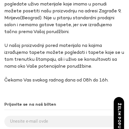
pogledate uživo materijale koje imamo u ponudi
možete posetiti našu proizvodnju na adresi Zagrađe 9,
Mirijevo(Beograd). Nije u pitanju standardni prodajni
salon i nemamo gotove tapete, jer sve izrađujemo
tačno prema Vašoj porudžbini.
U našoj proizvodnji pored materijala na kojima
izrađujemo tapete možete pogledati i tapete koje se u
tom trenutku štampaju, ali i uživo se konsultovati sa
nama oko Vaše potencijalne porudžbine.
Čekamo Vas svakog radnog dana od 08h do 16h.
Prijavite se na naš bilten
ŽELIM POPUST