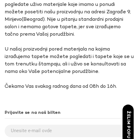
pogledate uživo materijale koje imamo u ponudi
možete posetiti našu proizvodnju na adresi Zagrađe 9,
Mirijevo(Beograd). Nije u pitanju standardni prodajni
salon i nemamo gotove tapete, jer sve izrađujemo
tačno prema Vašoj porudžbini.
U našoj proizvodnji pored materijala na kojima
izrađujemo tapete možete pogledati i tapete koje se u
tom trenutku štampaju, ali i uživo se konsultovati sa
nama oko Vaše potencijalne porudžbine.
Čekamo Vas svakog radnog dana od 08h do 16h.
Prijavite se na naš bilten
ŽELIM POPUST