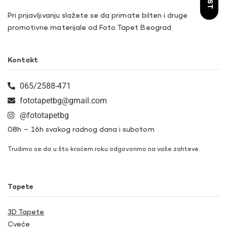
Pri prijavljivanju slažete se da primate bilten i druge
promotivne materijale od Foto Tapet Beograd.
Kontakt
065/2588-471
fototapetbg@gmail.com
@fototapetbg
08h – 16h svakog radnog dana i subotom
Trudimo se da u što kraćem roku odgovorimo na vaše zahteve.
Tapete
3D Tapete
Cveće