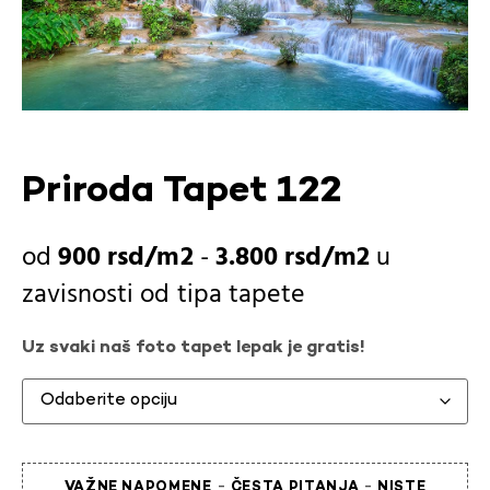
Priroda Tapet 122
900
rsd
-
3.800
rsd
u
zavisnosti od
tipa tapete
Uz svaki naš foto tapet lepak je gratis!
-
-
VAŽNE NAPOMENE
ČESTA PITANJA
NISTE