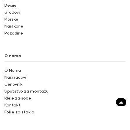
Dečije
Gradovi
Morske
Naslikane
Pozadine
O nama
O Nama
Naši radovi
Cenovnik
Uputstvo za montažu
Ideje za sobe
Kontakt
Folije za stakla