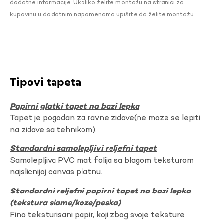
dodatne informacije. Ukoliko želite montažu na stranici za
kupovinu u dodatnim napomenama upišite da želite montažu.
Tipovi tapeta
Papirni glatki tapet na bazi lepka
Tapet je pogodan za ravne zidove(ne moze se lepiti
na zidove sa tehnikom).
Standardni samolepljivi reljefni tapet
Samolepljiva PVC mat folija sa blagom teksturom
najslicnijoj canvas platnu.
Standardni reljefni papirni tapet na bazi lepka
(tekstura slame/koze/peska)
Fino teksturisani papir, koji zbog svoje teksture