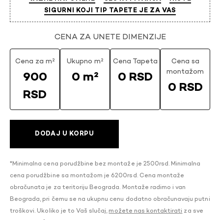
SIGURNI KOJI TIP TAPETE JE ZA VAS
CENA ZA UNETE DIMENZIJE
Cena za m²
Ukupno m²
Cena Tapeta
Cena sa
montažom
900
0 m²
0 RSD
0 RSD
RSD
DODAJ U KORPU
*Minimalna cena porudžbine bez montaže je 2500rsd. Minimalna
cena porudžbine sa montažom je 6200rsd. Cena montaže
obračunata je za teritoriju Beograda. Montaže radimo i van
Beograda, pri čemu se na ukupnu cenu dodatno obračunavaju putni
troškovi. Ukoliko je to Vaš slučaj,
možete nas kontaktirati
za sve