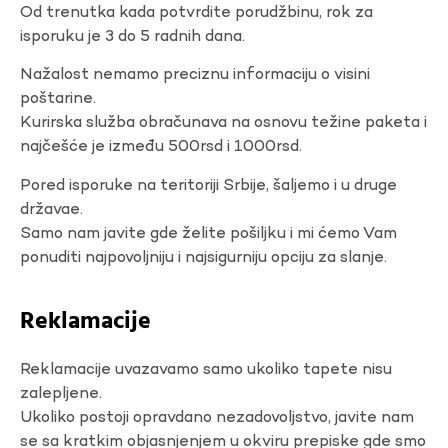
Od trenutka kada potvrdite porudžbinu, rok za
isporuku je 3 do 5 radnih dana.
Nažalost nemamo preciznu informaciju o visini
poštarine.
Kurirska služba obračunava na osnovu težine paketa i
najčešće je između 500rsd i 1000rsd.
Pored isporuke na teritoriji Srbije, šaljemo i u druge
državae.
Samo nam javite gde želite pošiljku i mi ćemo Vam
ponuditi najpovoljniju i najsigurniju opciju za slanje.
Reklamacije
Reklamacije uvazavamo samo ukoliko tapete nisu
zalepljene.
Ukoliko postoji opravdano nezadovoljstvo, javite nam
se sa kratkim objasnjenjem u okviru prepiske gde smo