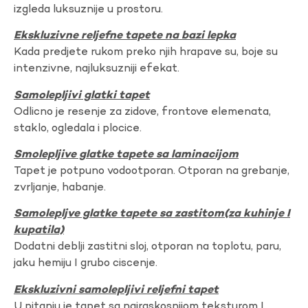
izgleda luksuznije u prostoru.
Ekskluzivne reljefne tapete na bazi lepka
Kada predjete rukom preko njih hrapave su, boje su
intenzivne, najluksuzniji efekat.
Samolepljivi glatki tapet
Odlicno je resenje za zidove, frontove elemenata,
staklo, ogledala i plocice.
Smolepljive glatke tapete sa laminacijom
Tapet je potpuno vodootporan. Otporan na grebanje,
zvrljanje, habanje.
Samolepljve glatke tapete sa zastitom(za kuhinje I
kupatila)
Dodatni deblji zastitni sloj, otporan na toplotu, paru,
jaku hemiju I grubo ciscenje.
Ekskluzivni samolepljivi reljefni tapet
U pitanju je tapet sa najraskosnijom teksturom I