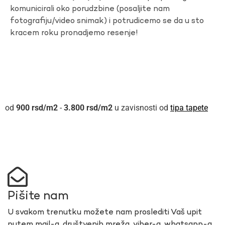
komunicirali oko porudzbine (posaljite nam
fotografiju/video snimak) i potrudicemo se da u sto
kracem roku pronadjemo resenje!
900
rsd
-
3.800
rsd
u zavisnosti od
tipa tapete
Pišite nam
U svakom trenutku možete nam proslediti Vaš upit
putem mail-a, društvenih mreža, viber-a, whatsapp-a