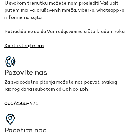
U svakom trenutku možete nam proslediti Vaš upit
putem mail-a, društvenih mreža, viber-a, whatsapp-a
ili forme na sajtu.
Potrudićemo se da Vam odgovorimo u što kraćem roku.
Kontaktirajte nas
Pozovite nas
Za sva dodatna pitanja možete nas pozvati svakog
radnog dana i subotom od 08h do 16h.
065/2588-471
Posetite nas