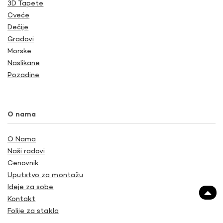
3D Tapete
Cveće
Dečije
Gradovi
Morske
Naslikane
Pozadine
O nama
O Nama
Naši radovi
Cenovnik
Uputstvo za montažu
Ideje za sobe
Kontakt
Folije za stakla