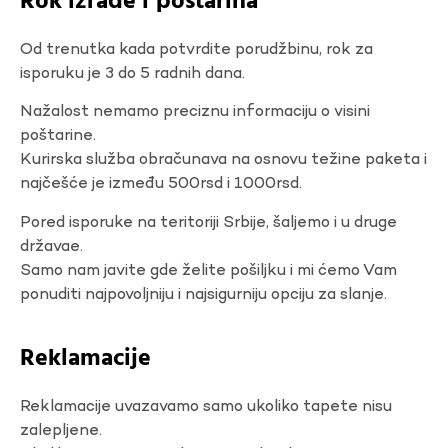
Rok izrade i poštarina
Od trenutka kada potvrdite porudžbinu, rok za
isporuku je 3 do 5 radnih dana.
Nažalost nemamo preciznu informaciju o visini
poštarine.
Kurirska služba obračunava na osnovu težine paketa i
najčešće je između 500rsd i 1000rsd.
Pored isporuke na teritoriji Srbije, šaljemo i u druge
državae.
Samo nam javite gde želite pošiljku i mi ćemo Vam
ponuditi najpovoljniju i najsigurniju opciju za slanje.
Reklamacije
Reklamacije uvazavamo samo ukoliko tapete nisu
zalepljene.