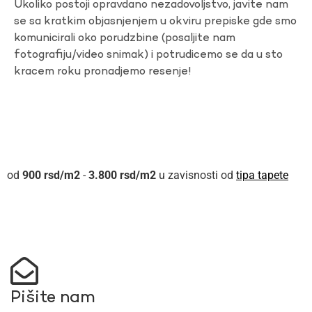
Ukoliko postoji opravdano nezadovoljstvo, javite nam
se sa kratkim objasnjenjem u okviru prepiske gde smo
komunicirali oko porudzbine (posaljite nam
fotografiju/video snimak) i potrudicemo se da u sto
kracem roku pronadjemo resenje!
900
rsd
-
3.800
rsd
u zavisnosti od
tipa tapete
Pišite nam