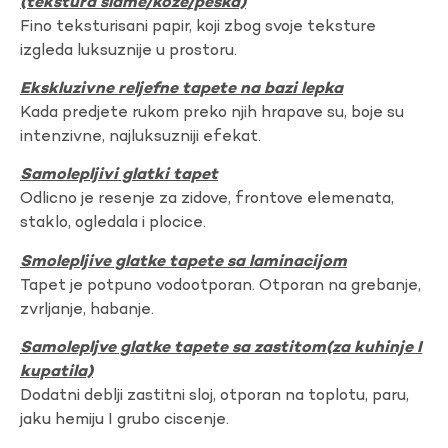
(tekstura slame/koze/peska)
Fino teksturisani papir, koji zbog svoje teksture
izgleda luksuznije u prostoru.
Ekskluzivne reljefne tapete na bazi lepka
Kada predjete rukom preko njih hrapave su, boje su
intenzivne, najluksuzniji efekat.
Samolepljivi glatki tapet
Odlicno je resenje za zidove, frontove elemenata,
staklo, ogledala i plocice.
Smolepljive glatke tapete sa laminacijom
Tapet je potpuno vodootporan. Otporan na grebanje,
zvrljanje, habanje.
Samolepljve glatke tapete sa zastitom(za kuhinje I
kupatila)
Dodatni deblji zastitni sloj, otporan na toplotu, paru,
jaku hemiju I grubo ciscenje.