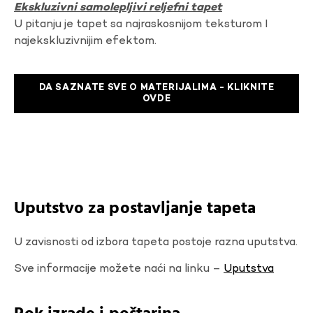
Ekskluzivni samolepljivi reljefni tapet
U pitanju je tapet sa najraskosnijom teksturom I
najekskluzivnijim efektom.
DA SAZNATE SVE O MATERIJALIMA - KLIKNITE
OVDE
Uputstvo za postavljanje tapeta
U zavisnosti od izbora tapeta postoje razna uputstva.
Sve informacije možete naći na linku –
Uputstva