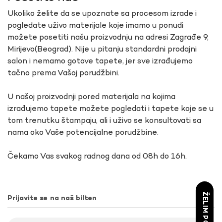
Ukoliko želite da se upoznate sa procesom izrade i
pogledate uživo materijale koje imamo u ponudi
možete posetiti našu proizvodnju na adresi Zagrađe 9,
Mirijevo(Beograd). Nije u pitanju standardni prodajni
salon i nemamo gotove tapete, jer sve izrađujemo
tačno prema Vašoj porudžbini.
U našoj proizvodnji pored materijala na kojima
izrađujemo tapete možete pogledati i tapete koje se u
tom trenutku štampaju, ali i uživo se konsultovati sa
nama oko Vaše potencijalne porudžbine.
Čekamo Vas svakog radnog dana od 08h do 16h.
ŽELIM POPUST
Prijavite se na naš bilten