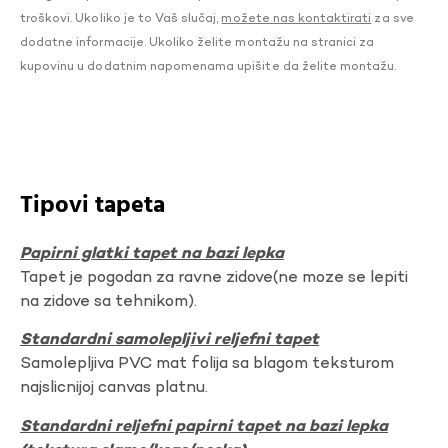
troškovi. Ukoliko je to Vaš slučaj,
možete nas kontaktirati
za sve
dodatne informacije. Ukoliko želite montažu na stranici za
kupovinu u dodatnim napomenama upišite da želite montažu.
Tipovi tapeta
Papirni glatki tapet na bazi lepka
Tapet je pogodan za ravne zidove(ne moze se lepiti
na zidove sa tehnikom).
Standardni samolepljivi reljefni tapet
Samolepljiva PVC mat folija sa blagom teksturom
najslicnijoj canvas platnu.
Standardni reljefni papirni tapet na bazi lepka