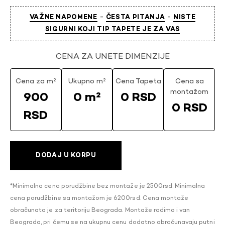
-
-
VAŽNE NAPOMENE
ČESTA PITANJA
NISTE
SIGURNI KOJI TIP TAPETE JE ZA VAS
CENA ZA UNETE DIMENZIJE
Cena za m²
Ukupno m²
Cena Tapeta
Cena sa
montažom
900
0 m²
0 RSD
0 RSD
RSD
DODAJ U KORPU
*Minimalna cena porudžbine bez montaže je 2500rsd. Minimalna
cena porudžbine sa montažom je 6200rsd. Cena montaže
obračunata je za teritoriju Beograda. Montaže radimo i van
Beograda, pri čemu se na ukupnu cenu dodatno obračunavaju putni