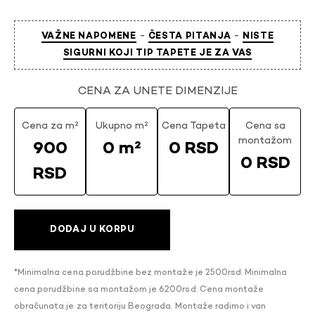
-
-
VAŽNE NAPOMENE
ČESTA PITANJA
NISTE
SIGURNI KOJI TIP TAPETE JE ZA VAS
CENA ZA UNETE DIMENZIJE
Cena za m²
Ukupno m²
Cena Tapeta
Cena sa
montažom
900
0 m²
0 RSD
0 RSD
RSD
DODAJ U KORPU
*Minimalna cena porudžbine bez montaže je 2500rsd. Minimalna
cena porudžbine sa montažom je 6200rsd. Cena montaže
obračunata je za teritoriju Beograda. Montaže radimo i van