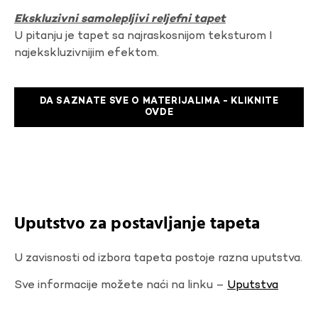
Ekskluzivni samolepljivi reljefni tapet
U pitanju je tapet sa najraskosnijom teksturom I
najekskluzivnijim efektom.
DA SAZNATE SVE O MATERIJALIMA - KLIKNITE
OVDE
Uputstvo za postavljanje tapeta
U zavisnosti od izbora tapeta postoje razna uputstva.
Sve informacije možete naći na linku –
Uputstva