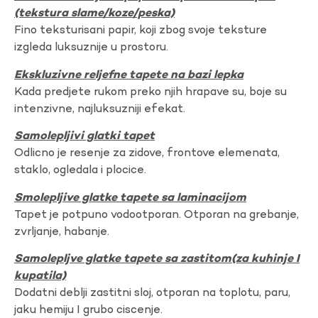
(tekstura slame/koze/peska)
Fino teksturisani papir, koji zbog svoje teksture
izgleda luksuznije u prostoru.
Ekskluzivne reljefne tapete na bazi lepka
Kada predjete rukom preko njih hrapave su, boje su
intenzivne, najluksuzniji efekat.
Samolepljivi glatki tapet
Odlicno je resenje za zidove, frontove elemenata,
staklo, ogledala i plocice.
Smolepljive glatke tapete sa laminacijom
Tapet je potpuno vodootporan. Otporan na grebanje,
zvrljanje, habanje.
Samolepljve glatke tapete sa zastitom(za kuhinje I
kupatila)
Dodatni deblji zastitni sloj, otporan na toplotu, paru,
jaku hemiju I grubo ciscenje.