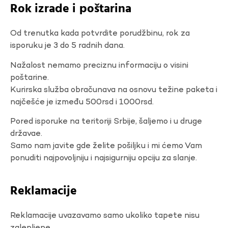
Rok izrade i poštarina
Od trenutka kada potvrdite porudžbinu, rok za
isporuku je 3 do 5 radnih dana.
Nažalost nemamo preciznu informaciju o visini
poštarine.
Kurirska služba obračunava na osnovu težine paketa i
najčešće je između 500rsd i 1000rsd.
Pored isporuke na teritoriji Srbije, šaljemo i u druge
državae.
Samo nam javite gde želite pošiljku i mi ćemo Vam
ponuditi najpovoljniju i najsigurniju opciju za slanje.
Reklamacije
Reklamacije uvazavamo samo ukoliko tapete nisu