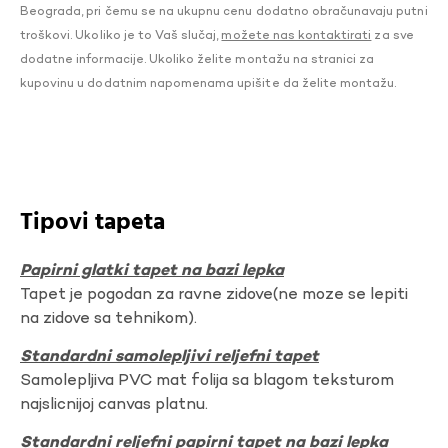
Beograda, pri čemu se na ukupnu cenu dodatno obračunavaju putni
troškovi. Ukoliko je to Vaš slučaj,
možete nas kontaktirati
za sve
dodatne informacije. Ukoliko želite montažu na stranici za
kupovinu u dodatnim napomenama upišite da želite montažu.
Tipovi tapeta
Papirni glatki tapet na bazi lepka
Tapet je pogodan za ravne zidove(ne moze se lepiti
na zidove sa tehnikom).
Standardni samolepljivi reljefni tapet
Samolepljiva PVC mat folija sa blagom teksturom
najslicnijoj canvas platnu.
Standardni reljefni papirni tapet na bazi lepka