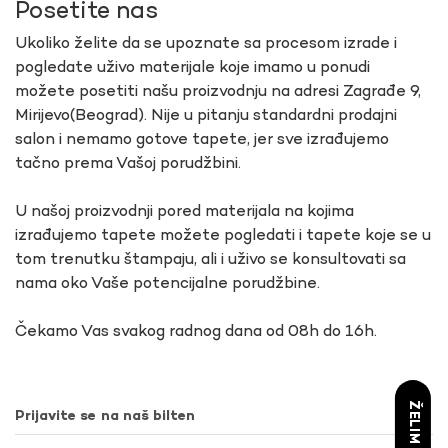
Posetite nas
Ukoliko želite da se upoznate sa procesom izrade i
pogledate uživo materijale koje imamo u ponudi
možete posetiti našu proizvodnju na adresi Zagrađe 9,
Mirijevo(Beograd). Nije u pitanju standardni prodajni
salon i nemamo gotove tapete, jer sve izrađujemo
tačno prema Vašoj porudžbini.
U našoj proizvodnji pored materijala na kojima
izrađujemo tapete možete pogledati i tapete koje se u
tom trenutku štampaju, ali i uživo se konsultovati sa
nama oko Vaše potencijalne porudžbine.
Čekamo Vas svakog radnog dana od 08h do 16h.
Prijavite se na naš bilten