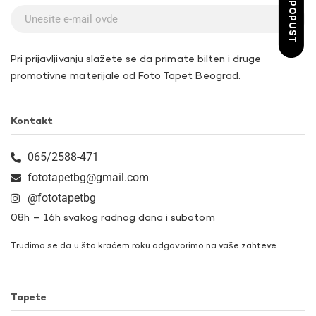
ŽELIM POPUST
Pri prijavljivanju slažete se da primate bilten i druge
promotivne materijale od Foto Tapet Beograd.
Kontakt
065/2588-471
fototapetbg@gmail.com
@fototapetbg
08h – 16h svakog radnog dana i subotom
Trudimo se da u što kraćem roku odgovorimo na vaše zahteve.
Tapete