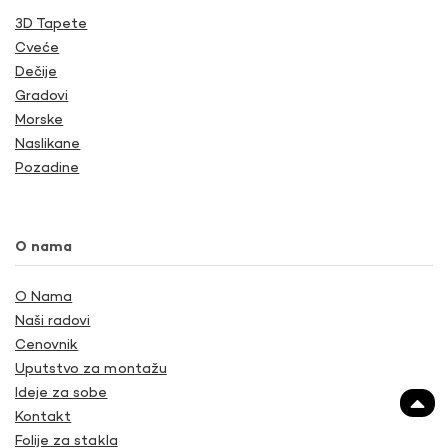
3D Tapete
Cveće
Dečije
Gradovi
Morske
Naslikane
Pozadine
O nama
O Nama
Naši radovi
Cenovnik
Uputstvo za montažu
Ideje za sobe
Kontakt
Folije za stakla