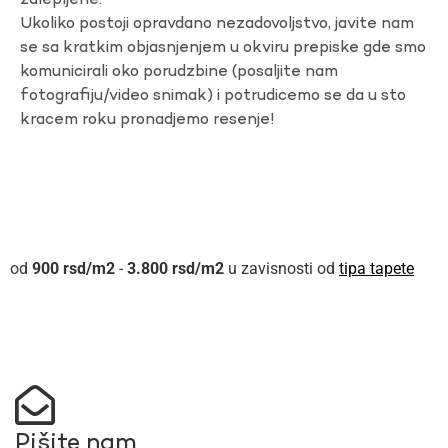
zalepljene.
Ukoliko postoji opravdano nezadovoljstvo, javite nam
se sa kratkim objasnjenjem u okviru prepiske gde smo
komunicirali oko porudzbine (posaljite nam
fotografiju/video snimak) i potrudicemo se da u sto
kracem roku pronadjemo resenje!
900
rsd
-
3.800
rsd
u zavisnosti od
tipa tapete
Pišite nam