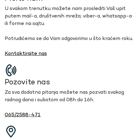
U svakom trenutku možete nam proslediti Vaš upit
putem mail-a, društvenih mreža, viber-a, whatsapp-a
ili forme na sajtu.
Potrudićemo se da Vam odgovorimo u što kraćem roku.
Kontaktirajte nas
Pozovite nas
Za sva dodatna pitanja možete nas pozvati svakog
radnog dana i subotom od 08h do 16h.
065/2588-471