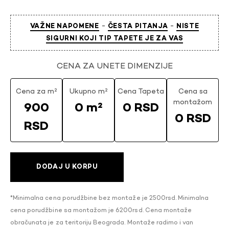
-
-
VAŽNE NAPOMENE
ČESTA PITANJA
NISTE
SIGURNI KOJI TIP TAPETE JE ZA VAS
CENA ZA UNETE DIMENZIJE
Cena za m²
Ukupno m²
Cena Tapeta
Cena sa
montažom
900
0 m²
0 RSD
0 RSD
RSD
DODAJ U KORPU
*Minimalna cena porudžbine bez montaže je 2500rsd. Minimalna
cena porudžbine sa montažom je 6200rsd. Cena montaže
obračunata je za teritoriju Beograda. Montaže radimo i van