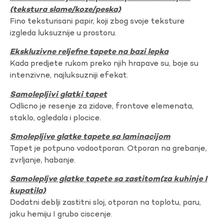
(tekstura slame/koze/peska)
Fino teksturisani papir, koji zbog svoje teksture
izgleda luksuznije u prostoru.
Ekskluzivne reljefne tapete na bazi lepka
Kada predjete rukom preko njih hrapave su, boje su
intenzivne, najluksuzniji efekat.
Samolepljivi glatki tapet
Odlicno je resenje za zidove, frontove elemenata,
staklo, ogledala i plocice.
Smolepljive glatke tapete sa laminacijom
Tapet je potpuno vodootporan. Otporan na grebanje,
zvrljanje, habanje.
Samolepljve glatke tapete sa zastitom(za kuhinje I
kupatila)
Dodatni deblji zastitni sloj, otporan na toplotu, paru,
jaku hemiju I grubo ciscenje.