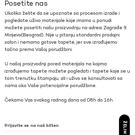
Posetite nas
Ukoliko želite da se upoznate sa procesom izrade i
pogledate uživo materijale koje imamo u ponudi
možete posetiti našu proizvodnju na adresi Zagrađe 9,
Mirijevo(Beograd). Nije u pitanju standardni prodajni
salon i nemamo gotove tapete, jer sve izrađujemo
tačno prema Vašoj porudžbini.
U našoj proizvodnji pored materijala na kojima
izrađujemo tapete možete pogledati i tapete koje se u
tom trenutku štampaju, ali i uživo se konsultovati sa
nama oko Vaše potencijalne porudžbine.
Čekamo Vas svakog radnog dana od 08h do 16h.
Prijavite se na naš bilten