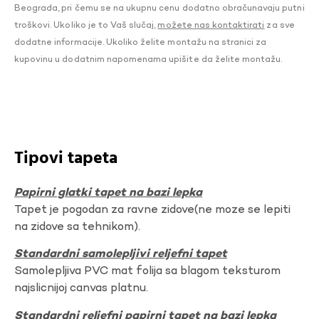
Beograda, pri čemu se na ukupnu cenu dodatno obračunavaju putni
troškovi. Ukoliko je to Vaš slučaj,
možete nas kontaktirati
za sve
dodatne informacije. Ukoliko želite montažu na stranici za
kupovinu u dodatnim napomenama upišite da želite montažu.
Tipovi tapeta
Papirni glatki tapet na bazi lepka
Tapet je pogodan za ravne zidove(ne moze se lepiti
na zidove sa tehnikom).
Standardni samolepljivi reljefni tapet
Samolepljiva PVC mat folija sa blagom teksturom
najslicnijoj canvas platnu.
Standardni reljefni papirni tapet na bazi lepka