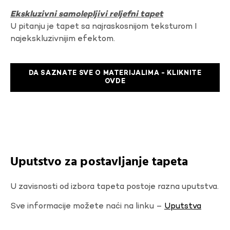
Ekskluzivni samolepljivi reljefni tapet
U pitanju je tapet sa najraskosnijom teksturom I
najekskluzivnijim efektom.
DA SAZNATE SVE O MATERIJALIMA - KLIKNITE
OVDE
Uputstvo za postavljanje tapeta
U zavisnosti od izbora tapeta postoje razna uputstva.
Sve informacije možete naći na linku –
Uputstva