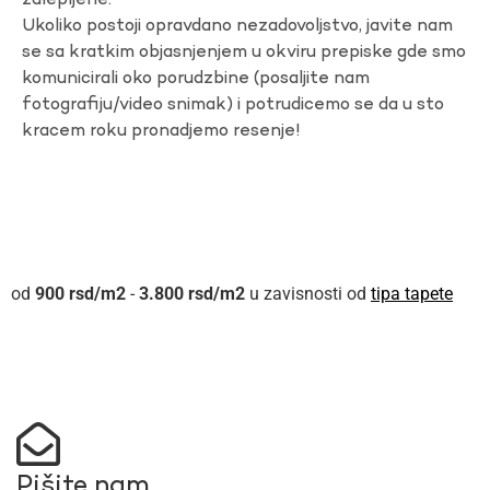
zalepljene.
Ukoliko postoji opravdano nezadovoljstvo, javite nam
se sa kratkim objasnjenjem u okviru prepiske gde smo
komunicirali oko porudzbine (posaljite nam
fotografiju/video snimak) i potrudicemo se da u sto
kracem roku pronadjemo resenje!
900
rsd
-
3.800
rsd
u zavisnosti od
tipa tapete
Pišite nam