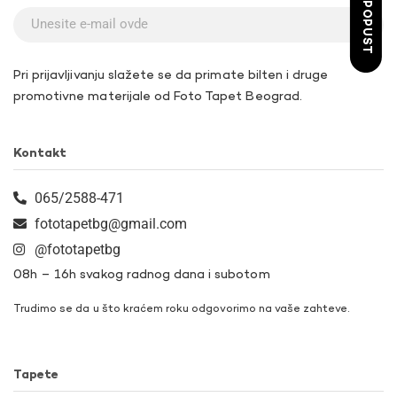
ŽELIM POPUST
Pri prijavljivanju slažete se da primate bilten i druge
promotivne materijale od Foto Tapet Beograd.
Kontakt
065/2588-471
fototapetbg@gmail.com
@fototapetbg
08h – 16h svakog radnog dana i subotom
Trudimo se da u što kraćem roku odgovorimo na vaše zahteve.
Tapete