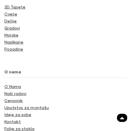
3D Tapete
Cveće
Dečije
Gradovi
Morske
Naslikane
Pozadine
O nama
O Nama
Naši radovi
Cenovnik
Uputstvo za montažu
Ideje za sobe
Kontakt
Folije za stakla