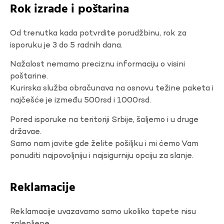
Rok izrade i poštarina
Od trenutka kada potvrdite porudžbinu, rok za
isporuku je 3 do 5 radnih dana.
Nažalost nemamo preciznu informaciju o visini
poštarine.
Kurirska služba obračunava na osnovu težine paketa i
najčešće je između 500rsd i 1000rsd.
Pored isporuke na teritoriji Srbije, šaljemo i u druge
državae.
Samo nam javite gde želite pošiljku i mi ćemo Vam
ponuditi najpovoljniju i najsigurniju opciju za slanje.
Reklamacije
Reklamacije uvazavamo samo ukoliko tapete nisu