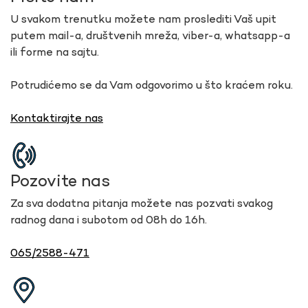
U svakom trenutku možete nam proslediti Vaš upit
putem mail-a, društvenih mreža, viber-a, whatsapp-a
ili forme na sajtu.
Potrudićemo se da Vam odgovorimo u što kraćem roku.
Kontaktirajte nas
Pozovite nas
Za sva dodatna pitanja možete nas pozvati svakog
radnog dana i subotom od 08h do 16h.
065/2588-471