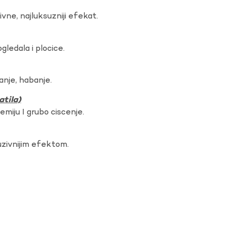
vne, najluksuzniji efekat.
gledala i plocice.
anje, habanje.
atila)
hemiju I grubo ciscenje.
uzivnijim efektom.