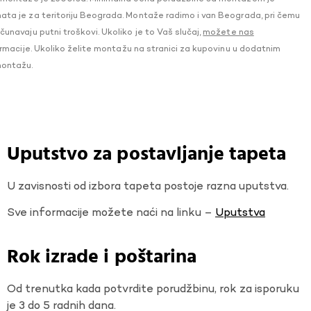
a je za teritoriju Beograda. Montaže radimo i van Beograda, pri čemu
navaju putni troškovi. Ukoliko je to Vaš slučaj,
možete nas
macije. Ukoliko želite montažu na stranici za kupovinu u dodatnim
montažu.
Uputstvo za postavljanje tapeta
U zavisnosti od izbora tapeta postoje razna uputstva.
Sve informacije možete naći na linku –
Uputstva
Rok izrade i poštarina
Od trenutka kada potvrdite porudžbinu, rok za isporuku
je 3 do 5 radnih dana.