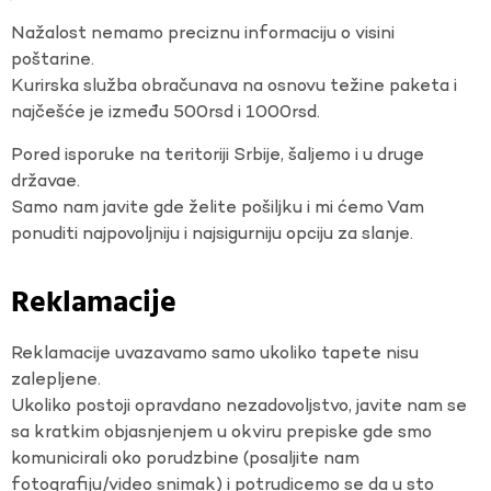
Nažalost nemamo preciznu informaciju o visini
poštarine.
Kurirska služba obračunava na osnovu težine paketa i
najčešće je između 500rsd i 1000rsd.
Pored isporuke na teritoriji Srbije, šaljemo i u druge
državae.
Samo nam javite gde želite pošiljku i mi ćemo Vam
ponuditi najpovoljniju i najsigurniju opciju za slanje.
Reklamacije
Reklamacije uvazavamo samo ukoliko tapete nisu
zalepljene.
Ukoliko postoji opravdano nezadovoljstvo, javite nam se
sa kratkim objasnjenjem u okviru prepiske gde smo
komunicirali oko porudzbine (posaljite nam
fotografiju/video snimak) i potrudicemo se da u sto