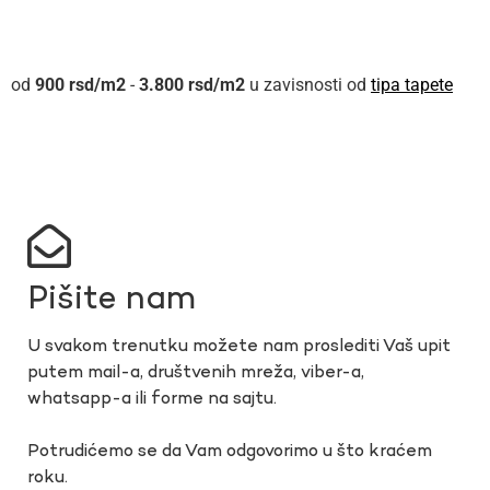
900
rsd
-
3.800
rsd
u zavisnosti od
tipa tapete
Pišite nam
U svakom trenutku možete nam proslediti Vaš upit
putem mail-a, društvenih mreža, viber-a,
whatsapp-a ili forme na sajtu.
Potrudićemo se da Vam odgovorimo u što kraćem
roku.