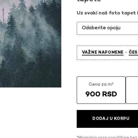
Uz svaki naš foto tapet l
-
VAŽNE NAPOMENE
ČES
Cena za m²
900 RSD
DODAJ U KORPU
*Minimalna cena porudžbine bez