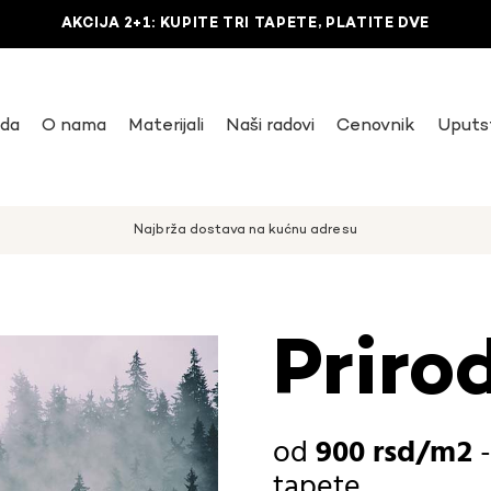
AKCIJA 2+1: KUPITE TRI TAPETE, PLATITE DVE
uda
O nama
Materijali
Naši radovi
Cenovnik
Uputs
Najbrža dostava na kućnu adresu
Priro
900
rsd
tapete