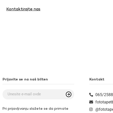
Kontaktirajte nas
Prijavite se na naš bilten
Kontakt
065/2588
fototape
Pri prijavljivanju slažete se da primate
@fototap