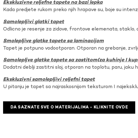
Ekskluzivne reljefne tapete na bazi lepka
Kada predjete rukom preko njih hrapave su, boje su intenzi
Samolepljivi glatki tapet
Odlicno je resenje za zidove, frontove elemenata, staklo, o
Smolepljive glatke tapete sa laminacijom
Tapet je potpuno vodootporan. Otporan na grebanje, zvrlj
Samolepljve glatke tapete sa zastitom(za kuhinje I kup
Dodatni deblji zastitni sloj, otporan na toplotu, paru, jaku 
Ekskluzivni samolepljivi reljefni tapet
U pitanju je tapet sa najraskosnijom teksturom I najekskl
DA SAZNATE SVE O MATERIJALIMA - KLIKNITE OVDE