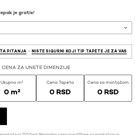
epak je gratis!
-
TA PITANJA
NISTE SIGURNI KOJI TIP TAPETE JE ZA VAS
CENA ZA UNETE DIMENZIJE
Ukupno m²
Cena Tapeta
Cena sa montažom
0 m²
0 RSD
0 RSD
 montaže je 2500rsd. Minimalna cena porudžbine sa montažom je