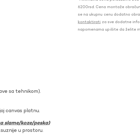
6200rsd. Cena montaže obračunat
se na ukupnu cenu dodatno obraču
kontaktirati
za sve dodatne infor
napomenama upišite da želite 
dove sa tehnikom).
oj canvas platnu.
ura slame/koze/peska)
ksuznije u prostoru.