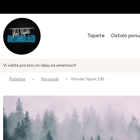
Tapete
Ostala pon
Vi vidite prostor, mi ideju za umetnost!
Početna
»
Proizvodi
»
Priroda Tapet 130