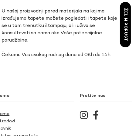
ŽELIM POPUST
U našoj proizvodnji pored materijala na kojima
izrađujemo tapete možete pogledati i tapete koje
se u tom trenutku štampaju, ali i uživo se
konsultovati sa nama oko Vaše potencijalne
porudžbine.
Čekamo Vas svakog radnog dana od 08h do 16h.
nama
Pratite nas
Nama
i radovi
ovnik
tstvo za montažu