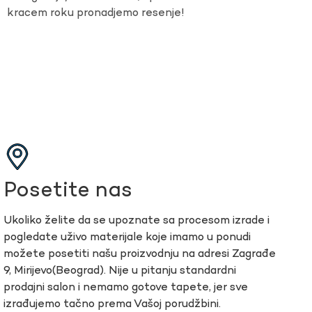
kracem roku pronadjemo resenje!
Posetite nas
Ukoliko želite da se upoznate sa procesom izrade i
pogledate uživo materijale koje imamo u ponudi
možete posetiti našu proizvodnju na adresi Zagrađe
9, Mirijevo(Beograd). Nije u pitanju standardni
prodajni salon i nemamo gotove tapete, jer sve
izrađujemo tačno prema Vašoj porudžbini.