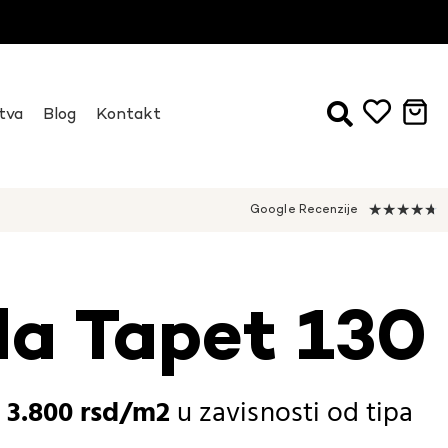
tva
Blog
Kontakt
★
★
★
★
★
Google Recenzije
da Tapet 130
-
3.800
rsd
u zavisnosti od
tipa