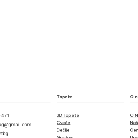
Tapete
O 
-471
3D Tapete
O 
Cveće
Naš
tbg@gmail.com
Dečije
Cen
etbg
Gradovi
Upu