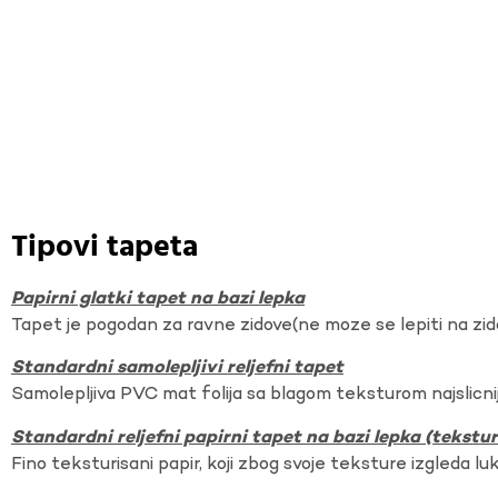
Tipovi tapeta
Papirni glatki tapet na bazi lepka
Tapet je pogodan za ravne zidove(ne moze se lepiti na zi
Standardni samolepljivi reljefni tapet
Samolepljiva PVC mat folija sa blagom teksturom najslicnij
Standardni reljefni papirni tapet na bazi lepka (tekst
Fino teksturisani papir, koji zbog svoje teksture izgleda lu