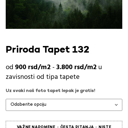
Priroda Tapet 132
900
rsd
-
3.800
rsd
u
zavisnosti od
tipa tapete
Uz svaki naš foto tapet lepak je gratis!
-
-
VAŽNE NAPOMENE
ČESTA PITANJA
NISTE