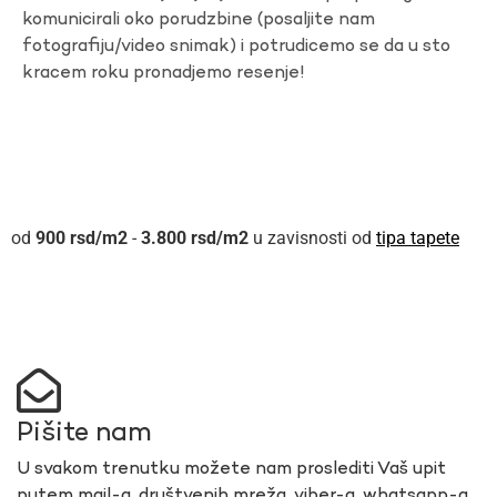
komunicirali oko porudzbine (posaljite nam
fotografiju/video snimak) i potrudicemo se da u sto
kracem roku pronadjemo resenje!
900
rsd
-
3.800
rsd
u zavisnosti od
tipa tapete
Pišite nam
U svakom trenutku možete nam proslediti Vaš upit
putem mail-a, društvenih mreža, viber-a, whatsapp-a