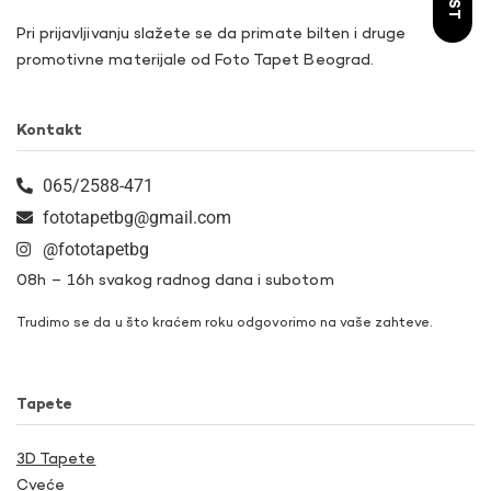
Pri prijavljivanju slažete se da primate bilten i druge
promotivne materijale od Foto Tapet Beograd.
Kontakt
065/2588-471
fototapetbg@gmail.com
@fototapetbg
08h – 16h svakog radnog dana i subotom
Trudimo se da u što kraćem roku odgovorimo na vaše zahteve.
Tapete
3D Tapete
Cveće