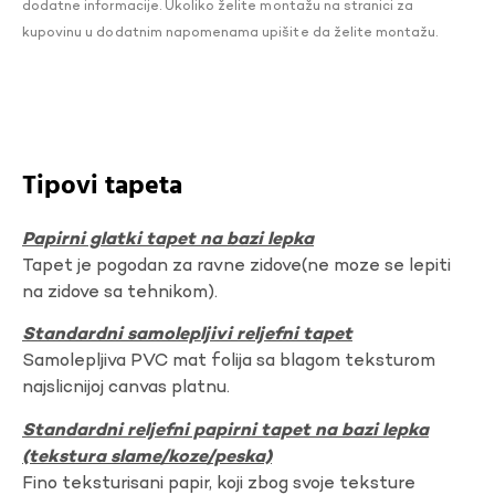
dodatne informacije. Ukoliko želite montažu na stranici za
kupovinu u dodatnim napomenama upišite da želite montažu.
Tipovi tapeta
Papirni glatki tapet na bazi lepka
Tapet je pogodan za ravne zidove(ne moze se lepiti
na zidove sa tehnikom).
Standardni samolepljivi reljefni tapet
Samolepljiva PVC mat folija sa blagom teksturom
najslicnijoj canvas platnu.
Standardni reljefni papirni tapet na bazi lepka
(tekstura slame/koze/peska)
Fino teksturisani papir, koji zbog svoje teksture