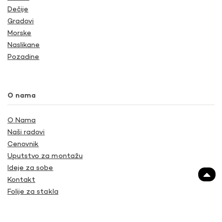
Dečije
Gradovi
Morske
Naslikane
Pozadine
O nama
O Nama
Naši radovi
Cenovnik
Uputstvo za montažu
Ideje za sobe
Kontakt
Folije za stakla