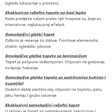
izgleda luksuznije u prostoru.
Ekskluzivne reljefne tapete na bazi lepka
Kada predjete rukom preko njih hrapave su, boje su
intenzivne, najluksuzniji efekat.
Samolepljivi glatki tapet
Odlicno je resenje za zidove, frontove elemenata,
staklo, ogledala i plocice.
Smolepljive glatke tapete sa laminacijom
Tapet je potpuno vodootporan. Otporan na grebanje,
zvrljanje, habanje.
Samolepljve glatke tapete sa zastitom(za kuhinje I
kupatila)
Dodatni deblji zastitni sloj, otporan na toplotu, paru,
jaku hemiju I grubo ciscenje.
Ekskluzivni samolepljivi reljefni tapet
U pitanju je tapet sa najraskosnijom teksturom I