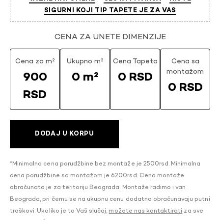
SIGURNI KOJI TIP TAPETE JE ZA VAS
CENA ZA UNETE DIMENZIJE
Cena za m²
Ukupno m²
Cena Tapeta
Cena sa
montažom
900
0 m²
0 RSD
0 RSD
RSD
DODAJ U KORPU
*Minimalna cena porudžbine bez montaže je 2500rsd. Minimalna
cena porudžbine sa montažom je 6200rsd. Cena montaže
obračunata je za teritoriju Beograda. Montaže radimo i van
Beograda, pri čemu se na ukupnu cenu dodatno obračunavaju putni
troškovi. Ukoliko je to Vaš slučaj,
možete nas kontaktirati
za sve