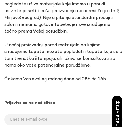
pogledate uživo materijale koje imamo u ponudi
možete posetiti našu proizvodnju na adresi Zagrađe 9,
Mirijevo(Beograd). Nije u pitanju standardni prodajni
salon i nemamo gotove tapete, jer sve izrađujemo
tačno prema Vašoj porudžbini.
U našoj proizvodnji pored materijala na kojima
izrađujemo tapete možete pogledati i tapete koje se u
tom trenutku štampaju, ali i uživo se konsultovati sa
nama oko Vaše potencijalne porudžbine.
Čekamo Vas svakog radnog dana od 08h do 16h.
Prijavite se na naš bilten
ŽELIM POPUST