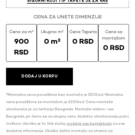
SIGURNI KOJI TIP TAPETE JE ZA VAS
CENA ZA UNETE DIMENZIJE
Cena za m²
Ukupno m²
Cena Tapeta
Cena sa
montažom
900
0 m²
0 RSD
0 RSD
RSD
DODAJ U KORPU
*Minimalna cena porudžbine bez montaže je 2500rsd. Minimalna
cena porudžbine sa montažom je 6200rsd. Cena montaže
obračunata je za teritoriju Beograda. Montaže radimo i van
Beograda, pri čemu se na ukupnu cenu dodatno obračunavaju putni
troškovi. Ukoliko je to Vaš slučaj,
možete nas kontaktirati
za sve
dodatne informacije. Ukoliko želite montažu na stranici za