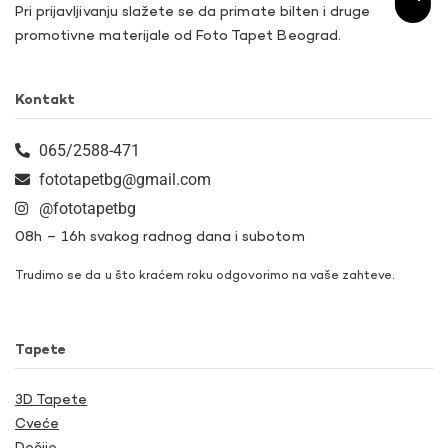
Pri prijavljivanju slažete se da primate bilten i druge
promotivne materijale od Foto Tapet Beograd.
Kontakt
065/2588-471
fototapetbg@gmail.com
@fototapetbg
08h – 16h svakog radnog dana i subotom
Trudimo se da u što kraćem roku odgovorimo na vaše zahteve.
Tapete
3D Tapete
Cveće