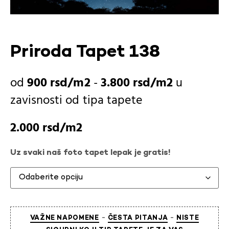
Priroda Tapet 138
900
rsd
-
3.800
rsd
u
zavisnosti od
tipa tapete
2.000
rsd
Uz svaki naš foto tapet lepak je gratis!
-
-
VAŽNE NAPOMENE
ČESTA PITANJA
NISTE