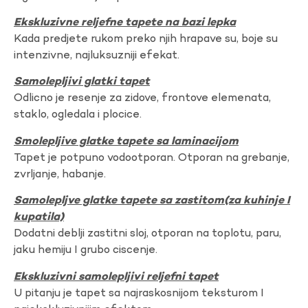
Ekskluzivne reljefne tapete na bazi lepka
Kada predjete rukom preko njih hrapave su, boje su
intenzivne, najluksuzniji efekat.
Samolepljivi glatki tapet
Odlicno je resenje za zidove, frontove elemenata,
staklo, ogledala i plocice.
Smolepljive glatke tapete sa laminacijom
Tapet je potpuno vodootporan. Otporan na grebanje,
zvrljanje, habanje.
Samolepljve glatke tapete sa zastitom(za kuhinje I
kupatila)
Dodatni deblji zastitni sloj, otporan na toplotu, paru,
jaku hemiju I grubo ciscenje.
Ekskluzivni samolepljivi reljefni tapet
U pitanju je tapet sa najraskosnijom teksturom I