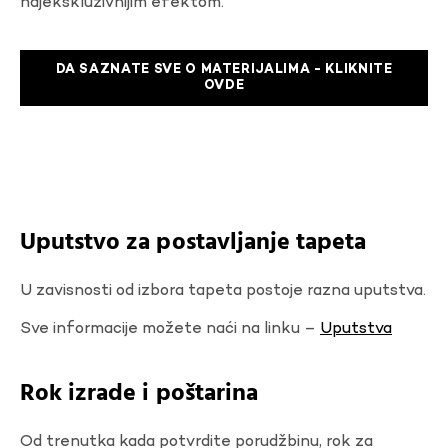
najekskluzivnijim efektom.
DA SAZNATE SVE O MATERIJALIMA - KLIKNITE
OVDE
Uputstvo za postavljanje tapeta
U zavisnosti od izbora tapeta postoje razna uputstva.
Sve informacije možete naći na linku –
Uputstva
Rok izrade i poštarina
Od trenutka kada potvrdite porudžbinu, rok za