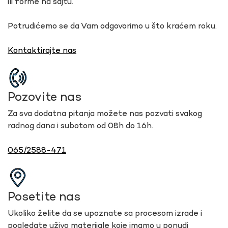
ili forme na sajtu.
Potrudićemo se da Vam odgovorimo u što kraćem roku.
Kontaktirajte nas
Pozovite nas
Za sva dodatna pitanja možete nas pozvati svakog
radnog dana i subotom od 08h do 16h.
065/2588-471
Posetite nas
Ukoliko želite da se upoznate sa procesom izrade i
pogledate uživo materijale koje imamo u ponudi