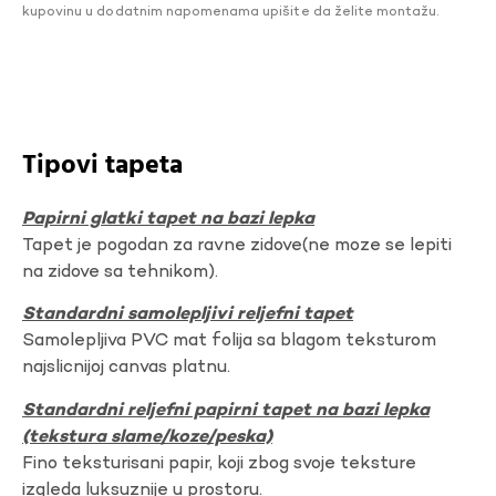
kupovinu u dodatnim napomenama upišite da želite montažu.
Tipovi tapeta
Papirni glatki tapet na bazi lepka
Tapet je pogodan za ravne zidove(ne moze se lepiti
na zidove sa tehnikom).
Standardni samolepljivi reljefni tapet
Samolepljiva PVC mat folija sa blagom teksturom
najslicnijoj canvas platnu.
Standardni reljefni papirni tapet na bazi lepka
(tekstura slame/koze/peska)
Fino teksturisani papir, koji zbog svoje teksture
izgleda luksuznije u prostoru.