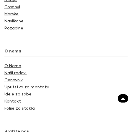
Dečije
Gradovi
Morske
Naslikane
Pozadine
O nama
O Nama
Naši radovi
Cenovnik
Uputstvo za montažu
Ideje za sobe
Kontakt
Folije za stakla
Pratite nas