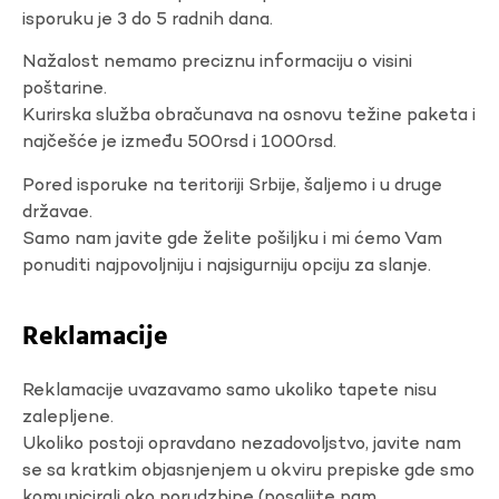
isporuku je 3 do 5 radnih dana.
Nažalost nemamo preciznu informaciju o visini
poštarine.
Kurirska služba obračunava na osnovu težine paketa i
najčešće je između 500rsd i 1000rsd.
Pored isporuke na teritoriji Srbije, šaljemo i u druge
državae.
Samo nam javite gde želite pošiljku i mi ćemo Vam
ponuditi najpovoljniju i najsigurniju opciju za slanje.
Reklamacije
Reklamacije uvazavamo samo ukoliko tapete nisu
zalepljene.
Ukoliko postoji opravdano nezadovoljstvo, javite nam
se sa kratkim objasnjenjem u okviru prepiske gde smo
komunicirali oko porudzbine (posaljite nam