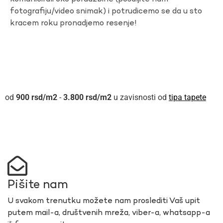
fotografiju/video snimak) i potrudicemo se da u sto
kracem roku pronadjemo resenje!
900
rsd
-
3.800
rsd
u zavisnosti od
tipa tapete
Pišite nam
U svakom trenutku možete nam proslediti Vaš upit
putem mail-a, društvenih mreža, viber-a, whatsapp-a