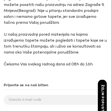
možete posetiti našu proizvodnju na adresi Zagrađe 9,
Mirijevo(Beograd). Nije u pitanju standardni prodajni
salon i nemamo gotove tapete, jer sve izrađujemo
tačno prema Vašoj porudžbini.
U našoj proizvodnji pored materijala na kojima
izrađujemo tapete možete pogledati i tapete koje se u
tom trenutku štampaju, ali i uživo se konsultovati sa
nama oko Vaše potencijalne porudžbine.
Čekamo Vas svakog radnog dana od 08h do 16h.
Prijavite se na naš bilten
ŽELIM POPUST