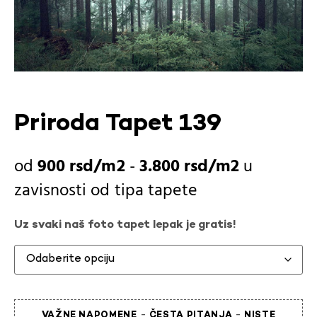
Priroda Tapet 139
900
rsd
-
3.800
rsd
u
zavisnosti od
tipa tapete
Uz svaki naš foto tapet lepak je gratis!
-
-
VAŽNE NAPOMENE
ČESTA PITANJA
NISTE