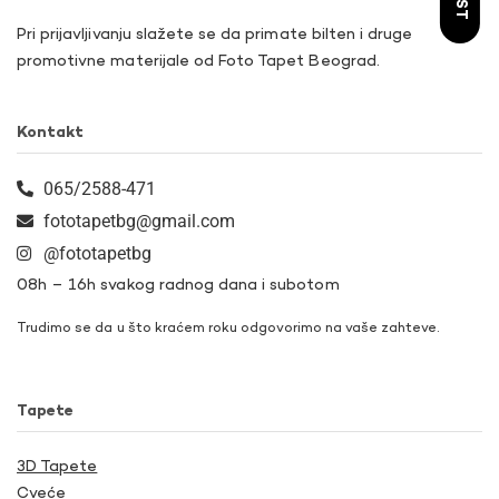
Pri prijavljivanju slažete se da primate bilten i druge
promotivne materijale od Foto Tapet Beograd.
Kontakt
065/2588-471
fototapetbg@gmail.com
@fototapetbg
08h – 16h svakog radnog dana i subotom
Trudimo se da u što kraćem roku odgovorimo na vaše zahteve.
Tapete
3D Tapete
Cveće