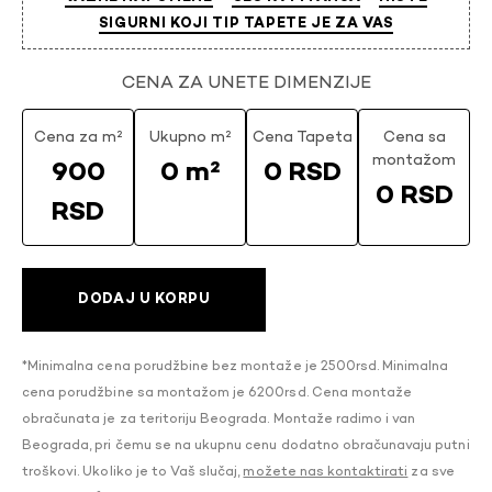
SIGURNI KOJI TIP TAPETE JE ZA VAS
CENA ZA UNETE DIMENZIJE
Cena za m²
Ukupno m²
Cena Tapeta
Cena sa
montažom
900
0 m²
0 RSD
0 RSD
RSD
DODAJ U KORPU
*Minimalna cena porudžbine bez montaže je 2500rsd. Minimalna
cena porudžbine sa montažom je 6200rsd. Cena montaže
obračunata je za teritoriju Beograda. Montaže radimo i van
Beograda, pri čemu se na ukupnu cenu dodatno obračunavaju putni
troškovi. Ukoliko je to Vaš slučaj,
možete nas kontaktirati
za sve