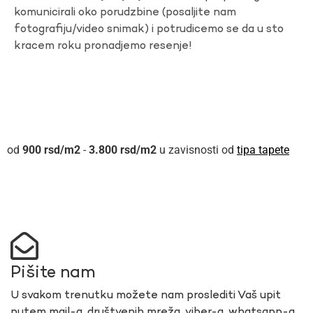
komunicirali oko porudzbine (posaljite nam
fotografiju/video snimak) i potrudicemo se da u sto
kracem roku pronadjemo resenje!
900
rsd
-
3.800
rsd
u zavisnosti od
tipa tapete
Pišite nam
U svakom trenutku možete nam proslediti Vaš upit
putem mail-a, društvenih mreža, viber-a, whatsapp-a