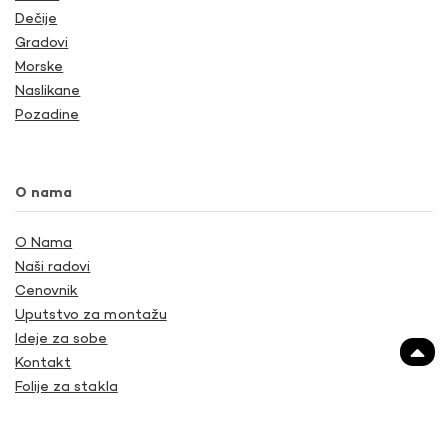
Dečije
Gradovi
Morske
Naslikane
Pozadine
O nama
O Nama
Naši radovi
Cenovnik
Uputstvo za montažu
Ideje za sobe
Kontakt
Folije za stakla