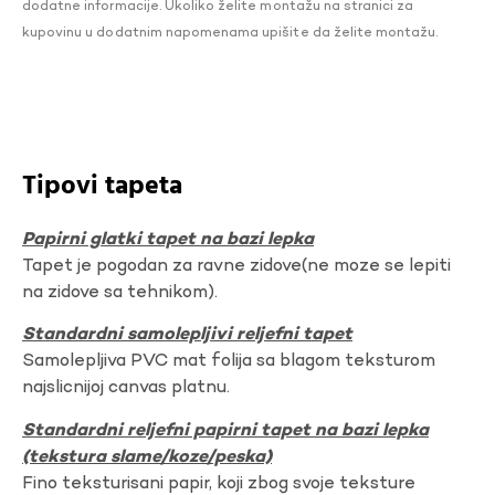
dodatne informacije. Ukoliko želite montažu na stranici za
kupovinu u dodatnim napomenama upišite da želite montažu.
Tipovi tapeta
Papirni glatki tapet na bazi lepka
Tapet je pogodan za ravne zidove(ne moze se lepiti
na zidove sa tehnikom).
Standardni samolepljivi reljefni tapet
Samolepljiva PVC mat folija sa blagom teksturom
najslicnijoj canvas platnu.
Standardni reljefni papirni tapet na bazi lepka
(tekstura slame/koze/peska)
Fino teksturisani papir, koji zbog svoje teksture