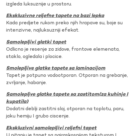
izgleda luksuznije u prostoru.
Ekskluzivne reljefne tapete na bazi lepka
Kada predjete rukom preko njih hrapave su, boje su
intenzivne, najluksuzniji efekat.
Samolepljivi glatki tapet
Odlicno je resenje za zidove, frontove elemenata,
staklo, ogledala i plocice.
Smolepljive glatke tapete sa laminacijom
Tapet je potpuno vodootporan. Otporan na grebanje,
zvrljanje, habanje.
Samolepljve glatke tapete sa zastitom(za kuhinje I
kupatila)
Dodatni deblji zastitni sloj, otporan na toplotu, paru,
jaku hemiju I grubo ciscenje.
Ekskluzivni samolepljivi reljefni tapet
U pitanju je tapet sa najraskosnijom teksturom I