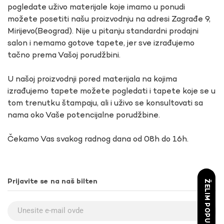
pogledate uživo materijale koje imamo u ponudi
možete posetiti našu proizvodnju na adresi Zagrađe 9,
Mirijevo(Beograd). Nije u pitanju standardni prodajni
salon i nemamo gotove tapete, jer sve izrađujemo
tačno prema Vašoj porudžbini.
U našoj proizvodnji pored materijala na kojima
izrađujemo tapete možete pogledati i tapete koje se u
tom trenutku štampaju, ali i uživo se konsultovati sa
nama oko Vaše potencijalne porudžbine.
Čekamo Vas svakog radnog dana od 08h do 16h.
Prijavite se na naš bilten
ŽELIM POPUST