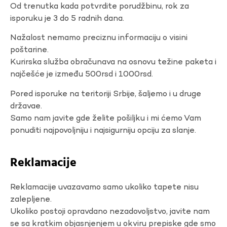
Od trenutka kada potvrdite porudžbinu, rok za
isporuku je 3 do 5 radnih dana.
Nažalost nemamo preciznu informaciju o visini
poštarine.
Kurirska služba obračunava na osnovu težine paketa i
najčešće je između 500rsd i 1000rsd.
Pored isporuke na teritoriji Srbije, šaljemo i u druge
državae.
Samo nam javite gde želite pošiljku i mi ćemo Vam
ponuditi najpovoljniju i najsigurniju opciju za slanje.
Reklamacije
Reklamacije uvazavamo samo ukoliko tapete nisu
zalepljene.
Ukoliko postoji opravdano nezadovoljstvo, javite nam
se sa kratkim objasnjenjem u okviru prepiske gde smo