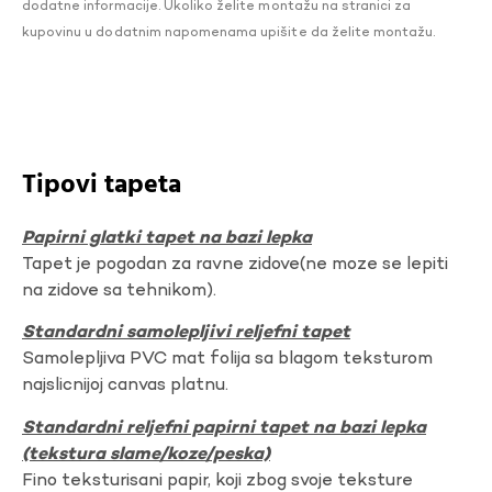
dodatne informacije. Ukoliko želite montažu na stranici za
kupovinu u dodatnim napomenama upišite da želite montažu.
Tipovi tapeta
Papirni glatki tapet na bazi lepka
Tapet je pogodan za ravne zidove(ne moze se lepiti
na zidove sa tehnikom).
Standardni samolepljivi reljefni tapet
Samolepljiva PVC mat folija sa blagom teksturom
najslicnijoj canvas platnu.
Standardni reljefni papirni tapet na bazi lepka
(tekstura slame/koze/peska)
Fino teksturisani papir, koji zbog svoje teksture