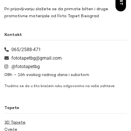
Pri prijavljivanju slažete se da primate bilten i druge
promotivne materijale od Foto Tapet Beograd.
Kontakt
065/2588-471
fototapetbg@gmail.com
@fototapetbg
08h – 16h svakog radnog dana i subotom
Trudimo se da u što kraćem roku odgovorimo na vaše zahteve.
Tapete
3D Tapete
Cveće