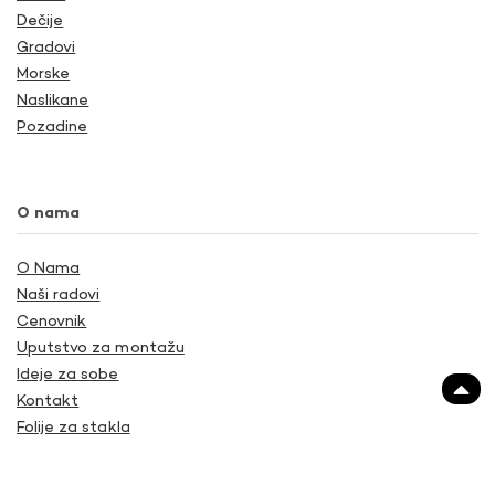
Dečije
Gradovi
Morske
Naslikane
Pozadine
O nama
O Nama
Naši radovi
Cenovnik
Uputstvo za montažu
Ideje za sobe
Kontakt
Folije za stakla