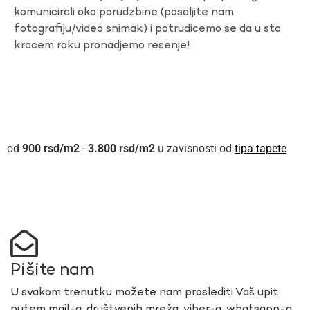
komunicirali oko porudzbine (posaljite nam
fotografiju/video snimak) i potrudicemo se da u sto
kracem roku pronadjemo resenje!
900
rsd
-
3.800
rsd
u zavisnosti od
tipa tapete
Pišite nam
U svakom trenutku možete nam proslediti Vaš upit
putem mail-a, društvenih mreža, viber-a, whatsapp-a