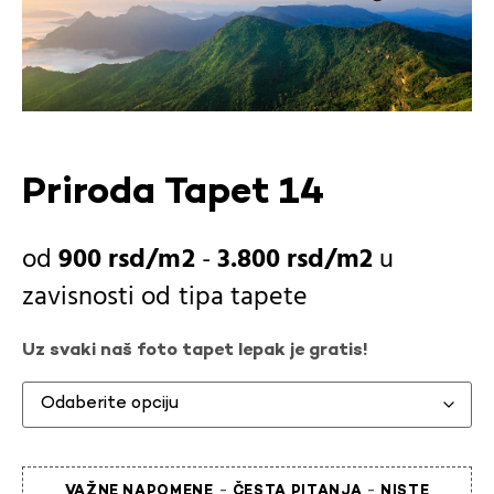
Priroda Tapet 14
900
rsd
-
3.800
rsd
u
zavisnosti od
tipa tapete
Uz svaki naš foto tapet lepak je gratis!
-
-
VAŽNE NAPOMENE
ČESTA PITANJA
NISTE