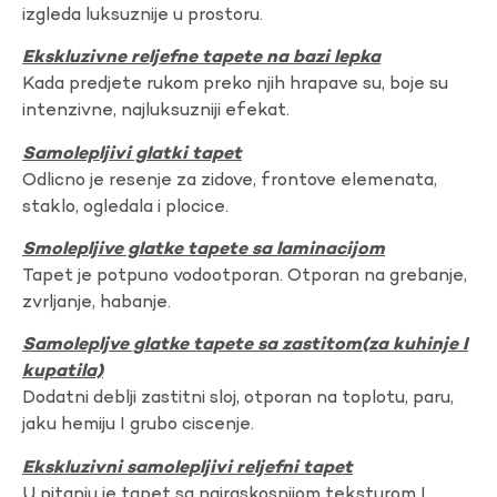
izgleda luksuznije u prostoru.
Ekskluzivne reljefne tapete na bazi lepka
Kada predjete rukom preko njih hrapave su, boje su
intenzivne, najluksuzniji efekat.
Samolepljivi glatki tapet
Odlicno je resenje za zidove, frontove elemenata,
staklo, ogledala i plocice.
Smolepljive glatke tapete sa laminacijom
Tapet je potpuno vodootporan. Otporan na grebanje,
zvrljanje, habanje.
Samolepljve glatke tapete sa zastitom(za kuhinje I
kupatila)
Dodatni deblji zastitni sloj, otporan na toplotu, paru,
jaku hemiju I grubo ciscenje.
Ekskluzivni samolepljivi reljefni tapet
U pitanju je tapet sa najraskosnijom teksturom I