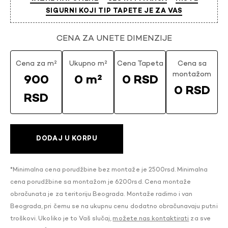
SIGURNI KOJI TIP TAPETE JE ZA VAS
CENA ZA UNETE DIMENZIJE
Cena za m²
Ukupno m²
Cena Tapeta
Cena sa
montažom
900
0 m²
0 RSD
0 RSD
RSD
DODAJ U KORPU
*Minimalna cena porudžbine bez montaže je 2500rsd. Minimalna
cena porudžbine sa montažom je 6200rsd. Cena montaže
obračunata je za teritoriju Beograda. Montaže radimo i van
Beograda, pri čemu se na ukupnu cenu dodatno obračunavaju putni
troškovi. Ukoliko je to Vaš slučaj,
možete nas kontaktirati
za sve