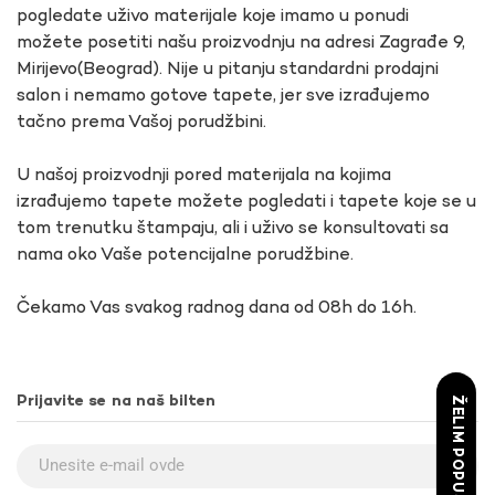
pogledate uživo materijale koje imamo u ponudi
možete posetiti našu proizvodnju na adresi Zagrađe 9,
Mirijevo(Beograd). Nije u pitanju standardni prodajni
salon i nemamo gotove tapete, jer sve izrađujemo
tačno prema Vašoj porudžbini.
U našoj proizvodnji pored materijala na kojima
izrađujemo tapete možete pogledati i tapete koje se u
tom trenutku štampaju, ali i uživo se konsultovati sa
nama oko Vaše potencijalne porudžbine.
Čekamo Vas svakog radnog dana od 08h do 16h.
Prijavite se na naš bilten
ŽELIM POPUST