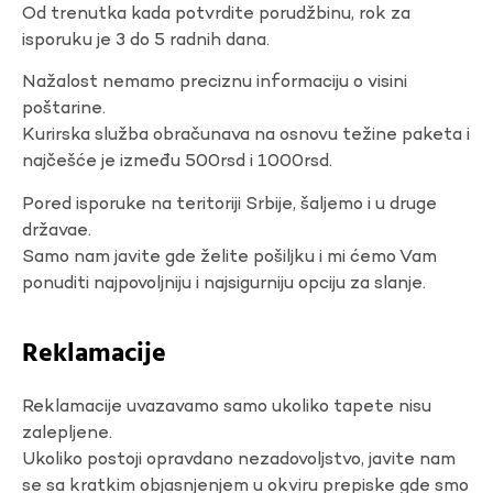
Od trenutka kada potvrdite porudžbinu, rok za
isporuku je 3 do 5 radnih dana.
Nažalost nemamo preciznu informaciju o visini
poštarine.
Kurirska služba obračunava na osnovu težine paketa i
najčešće je između 500rsd i 1000rsd.
Pored isporuke na teritoriji Srbije, šaljemo i u druge
državae.
Samo nam javite gde želite pošiljku i mi ćemo Vam
ponuditi najpovoljniju i najsigurniju opciju za slanje.
Reklamacije
Reklamacije uvazavamo samo ukoliko tapete nisu
zalepljene.
Ukoliko postoji opravdano nezadovoljstvo, javite nam
se sa kratkim objasnjenjem u okviru prepiske gde smo