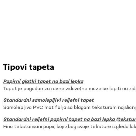
Tipovi tapeta
Papirni glatki tapet na bazi lepka
Tapet je pogodan za ravne zidove(ne moze se lepiti na zi
Standardni samolepljivi reljefni tapet
Samolepljiva PVC mat folija sa blagom teksturom najslicnij
Standardni reljefni papirni tapet na bazi lepka (tekst
Fino teksturisani papir, koji zbog svoje teksture izgleda lu