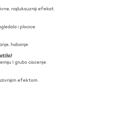
vne, najluksuzniji efekat.
gledala i plocice.
anje, habanje.
atila)
hemiju I grubo ciscenje.
uzivnijim efektom.