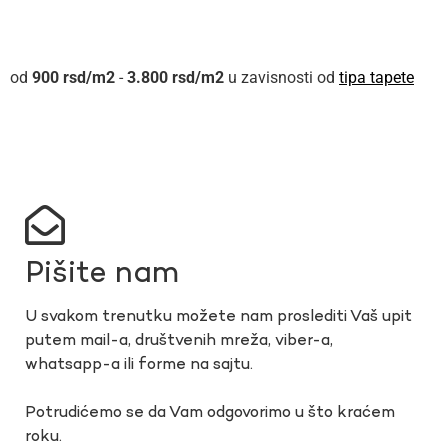
900
rsd
-
3.800
rsd
u zavisnosti od
tipa tapete
Pišite nam
U svakom trenutku možete nam proslediti Vaš upit
putem mail-a, društvenih mreža, viber-a,
whatsapp-a ili forme na sajtu.
Potrudićemo se da Vam odgovorimo u što kraćem
roku.