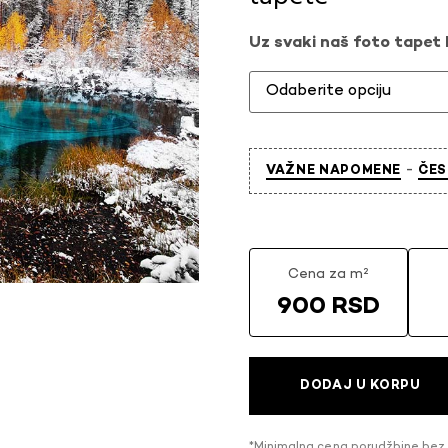
Uz svaki naš foto tapet l
-
VAŽNE NAPOMENE
ČES
Cena za m²
900 RSD
DODAJ U KORPU
*Minimalna cena porudžbine bez