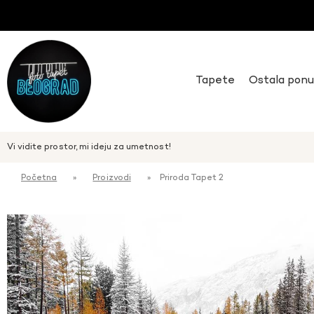
Tapete
Ostala pon
Vi vidite prostor, mi ideju za umetnost!
Početna
»
Proizvodi
»
Priroda Tapet 2