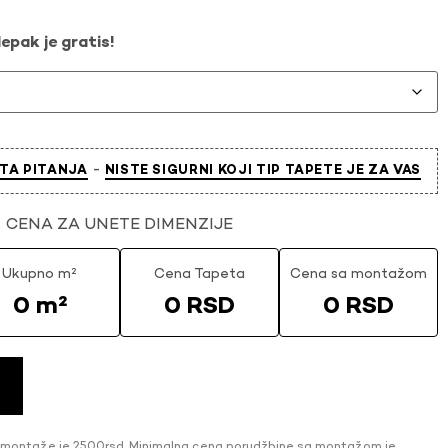
epak je gratis!
-
TA PITANJA
NISTE SIGURNI KOJI TIP TAPETE JE ZA VAS
CENA ZA UNETE DIMENZIJE
Ukupno m²
Cena Tapeta
Cena sa montažom
0 m²
0 RSD
0 RSD
 montaže je 2500rsd. Minimalna cena porudžbine sa montažom je