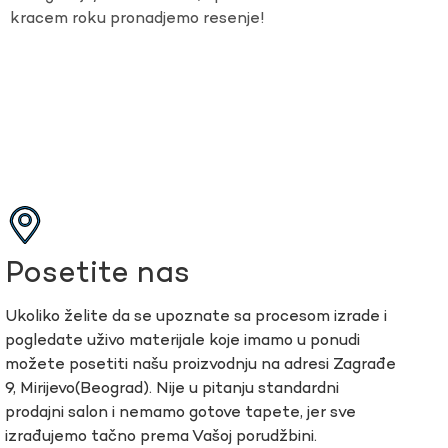
kracem roku pronadjemo resenje!
Posetite nas
Ukoliko želite da se upoznate sa procesom izrade i
pogledate uživo materijale koje imamo u ponudi
možete posetiti našu proizvodnju na adresi Zagrađe
9, Mirijevo(Beograd). Nije u pitanju standardni
prodajni salon i nemamo gotove tapete, jer sve
izrađujemo tačno prema Vašoj porudžbini.