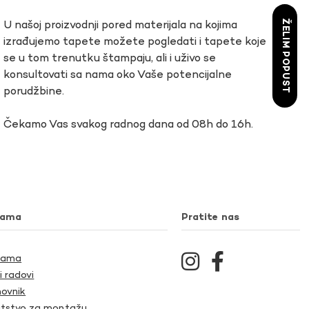
ŽELIM POPUST
U našoj proizvodnji pored materijala na kojima
izrađujemo tapete možete pogledati i tapete koje
se u tom trenutku štampaju, ali i uživo se
konsultovati sa nama oko Vaše potencijalne
porudžbine.
Čekamo Vas svakog radnog dana od 08h do 16h.
nama
Pratite nas
Nama
i radovi
ovnik
tstvo za montažu