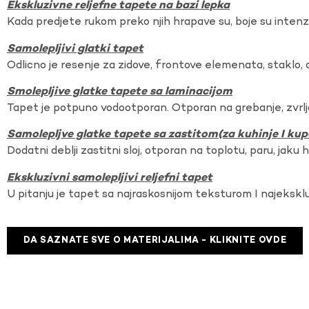
Ekskluzivne reljefne tapete na bazi lepka
Kada predjete rukom preko njih hrapave su, boje su intenzi
Samolepljivi glatki tapet
Odlicno je resenje za zidove, frontove elemenata, staklo, o
Smolepljive glatke tapete sa laminacijom
Tapet je potpuno vodootporan. Otporan na grebanje, zvrlj
Samolepljve glatke tapete sa zastitom(za kuhinje I kup
Dodatni deblji zastitni sloj, otporan na toplotu, paru, jaku 
Ekskluzivni samolepljivi reljefni tapet
U pitanju je tapet sa najraskosnijom teksturom I najekskl
DA SAZNATE SVE O MATERIJALIMA - KLIKNITE OVDE