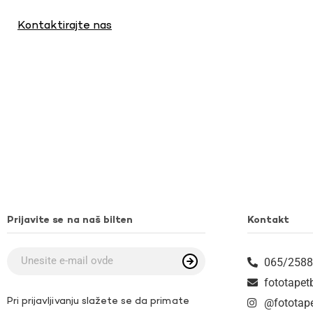
Kontaktirajte nas
Prijavite se na naš bilten
Kontakt
065/2588
fototape
Pri prijavljivanju slažete se da primate
@fototap