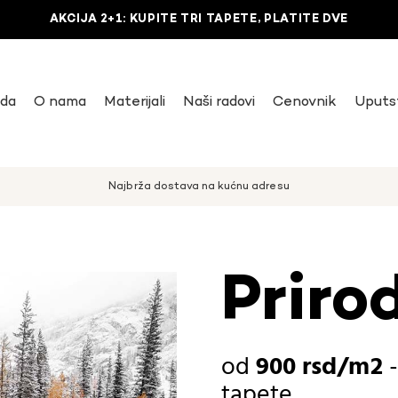
AKCIJA 2+1: KUPITE TRI TAPETE, PLATITE DVE
uda
O nama
Materijali
Naši radovi
Cenovnik
Uputs
Najbrža dostava na kućnu adresu
Priro
900
rsd
tapete