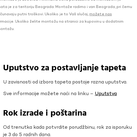
a je za teritoriju Beograda. Montaže radimo i van Beograda, pri čemu
navaju putni troškovi. Ukoliko je to Vaš slučaj,
možete nas
macije. Ukoliko želite montažu na stranici za kupovinu u dodatnim
montažu.
Uputstvo za postavljanje tapeta
U zavisnosti od izbora tapeta postoje razna uputstva.
Sve informacije možete naći na linku –
Uputstva
Rok izrade i poštarina
Od trenutka kada potvrdite porudžbinu, rok za isporuku
je 3 do 5 radnih dana.