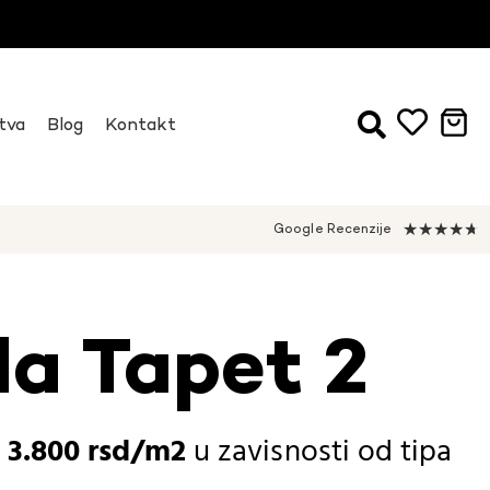
tva
Blog
Kontakt
★
★
★
★
★
Google Recenzije
da Tapet 2
-
3.800
rsd
u zavisnosti od
tipa