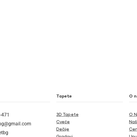
Tapete
O 
-471
3D Tapete
O 
Cveće
Naš
tbg@gmail.com
Dečije
Cen
etbg
Gradovi
Upu