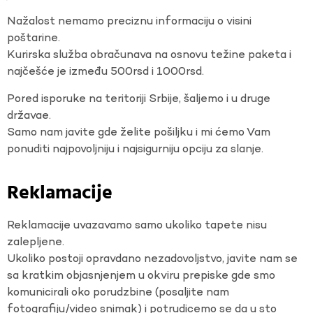
Nažalost nemamo preciznu informaciju o visini
poštarine.
Kurirska služba obračunava na osnovu težine paketa i
najčešće je između 500rsd i 1000rsd.
Pored isporuke na teritoriji Srbije, šaljemo i u druge
državae.
Samo nam javite gde želite pošiljku i mi ćemo Vam
ponuditi najpovoljniju i najsigurniju opciju za slanje.
Reklamacije
Reklamacije uvazavamo samo ukoliko tapete nisu
zalepljene.
Ukoliko postoji opravdano nezadovoljstvo, javite nam se
sa kratkim objasnjenjem u okviru prepiske gde smo
komunicirali oko porudzbine (posaljite nam
fotografiju/video snimak) i potrudicemo se da u sto