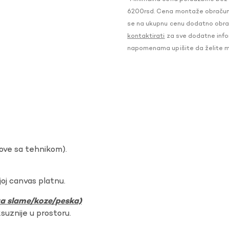
6200rsd. Cena montaže obračunat
se na ukupnu cenu dodatno obraču
kontaktirati
za sve dodatne infor
napomenama upišite da želite 
dove sa tehnikom).
oj canvas platnu.
ura slame/koze/peska)
ksuznije u prostoru.