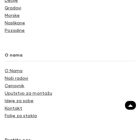
Dečije
Gradovi
Morske
Naslikane
Pozadine
O nama
O Nama
Naši radovi
Cenovnik
Uputstvo za montažu
Ideje za sobe
Kontakt
Folije za stakla