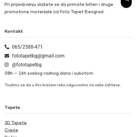
Pri prijavljivanju slažete se da primate bilten i druge
promotivne materijale od Foto Tapet Beograd.
Kontakt
065/2588-471
fototapetbg@gmail.com
@fototapetbg
08h – 16h svakog radnog dana i subotom
Trudimo se da u što kraćem roku odgovorimo na vaše zahteve.
Tapete
3D Tapete
Cveće