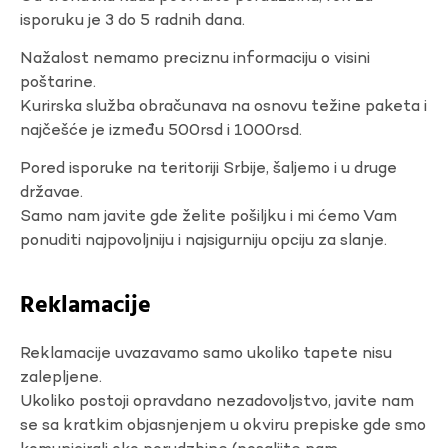
isporuku je 3 do 5 radnih dana.
Nažalost nemamo preciznu informaciju o visini
poštarine.
Kurirska služba obračunava na osnovu težine paketa i
najčešće je između 500rsd i 1000rsd.
Pored isporuke na teritoriji Srbije, šaljemo i u druge
državae.
Samo nam javite gde želite pošiljku i mi ćemo Vam
ponuditi najpovoljniju i najsigurniju opciju za slanje.
Reklamacije
Reklamacije uvazavamo samo ukoliko tapete nisu
zalepljene.
Ukoliko postoji opravdano nezadovoljstvo, javite nam
se sa kratkim objasnjenjem u okviru prepiske gde smo