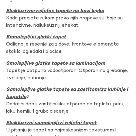
Ekskluzivne reljefne tapete na bazi lepka
Kada predjete rukom preko njih hrapave su, boje su
intenzivne, najluksuzniji efekat.
Samolepljivi glatki tapet
Odlicno je resenje za zidove, frontove elemenata,
staklo, ogledala i plocice.
Smolepljive glatke tapete sa laminacijom
Tapet je potpuno vodootporan. Otporan na grebanje,
zvrljanje, habanje.
Samolepljve glatke tapete sa zastitom(za kuhinje I
kupatila)
Dodatni deblji zastitni sloj, otporan na toplotu, paru,
jaku hemiju I grubo ciscenje.
Ekskluzivni samolepljivi reljefni tapet
U pitanju je tapet sa najraskosnijom teksturom I