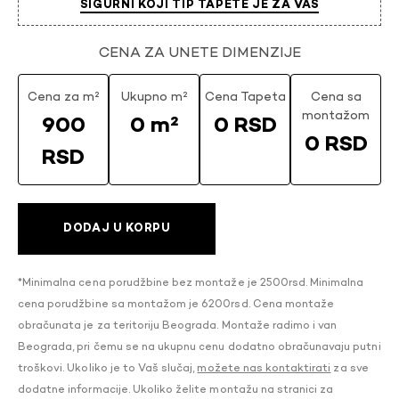
SIGURNI KOJI TIP TAPETE JE ZA VAS
CENA ZA UNETE DIMENZIJE
Cena za m²
Ukupno m²
Cena Tapeta
Cena sa
montažom
900
0 m²
0 RSD
0 RSD
RSD
DODAJ U KORPU
*Minimalna cena porudžbine bez montaže je 2500rsd. Minimalna
cena porudžbine sa montažom je 6200rsd. Cena montaže
obračunata je za teritoriju Beograda. Montaže radimo i van
Beograda, pri čemu se na ukupnu cenu dodatno obračunavaju putni
troškovi. Ukoliko je to Vaš slučaj,
možete nas kontaktirati
za sve
dodatne informacije. Ukoliko želite montažu na stranici za