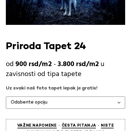
Priroda Tapet 24
900
rsd
-
3.800
rsd
u
zavisnosti od
tipa tapete
Uz svaki naš foto tapet lepak je gratis!
-
-
VAŽNE NAPOMENE
ČESTA PITANJA
NISTE