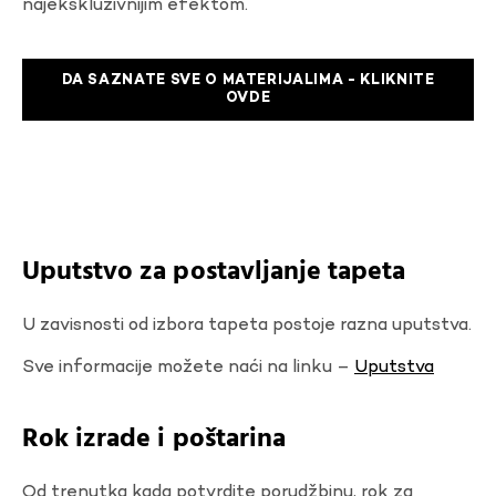
najekskluzivnijim efektom.
DA SAZNATE SVE O MATERIJALIMA - KLIKNITE
OVDE
Uputstvo za postavljanje tapeta
U zavisnosti od izbora tapeta postoje razna uputstva.
Sve informacije možete naći na linku –
Uputstva
Rok izrade i poštarina
Od trenutka kada potvrdite porudžbinu, rok za