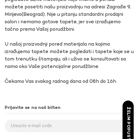
možete posetiti našu proizvodnju na adresi Zagrađe 9,
Mirijevo(Beograd). Nije u pitanju standardni prodajni
salon i nemamo gotove tapete, jer sve izrađujemo
tačno prema Vašoj porudžbini.
U našoj proizvodnji pored materijala na kojima
izrađujemo tapete možete pogledati i tapete koje se u
tom trenutku štampaju, ali i uživo se konsultovati sa
nama oko Vaše potencijalne porudžbine.
Čekamo Vas svakog radnog dana od 08h do 16h.
Prijavite se na naš bilten
ŽELIM POPUST