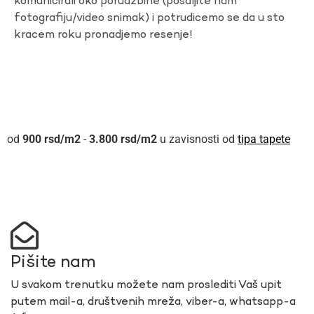
komunicirali oko porudzbine (posaljite nam
fotografiju/video snimak) i potrudicemo se da u sto
kracem roku pronadjemo resenje!
900
rsd
-
3.800
rsd
u zavisnosti od
tipa tapete
Pišite nam
U svakom trenutku možete nam proslediti Vaš upit
putem mail-a, društvenih mreža, viber-a, whatsapp-a