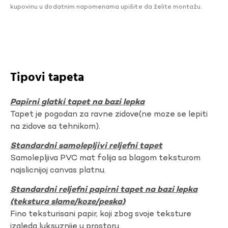
kupovinu u dodatnim napomenama upišite da želite montažu.
Tipovi tapeta
Papirni glatki tapet na bazi lepka
Tapet je pogodan za ravne zidove(ne moze se lepiti
na zidove sa tehnikom).
Standardni samolepljivi reljefni tapet
Samolepljiva PVC mat folija sa blagom teksturom
najslicnijoj canvas platnu.
Standardni reljefni papirni tapet na bazi lepka
(tekstura slame/koze/peska)
Fino teksturisani papir, koji zbog svoje teksture
izgleda luksuznije u prostoru.