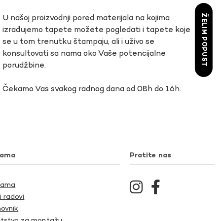
ŽELIM POPUST
U našoj proizvodnji pored materijala na kojima
izrađujemo tapete možete pogledati i tapete koje
se u tom trenutku štampaju, ali i uživo se
konsultovati sa nama oko Vaše potencijalne
porudžbine.
Čekamo Vas svakog radnog dana od 08h do 16h.
nama
Pratite nas
Nama
i radovi
ovnik
tstvo za montažu