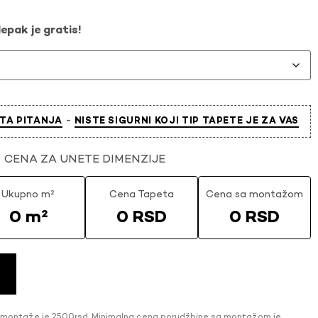
epak je gratis!
-
TA PITANJA
NISTE SIGURNI KOJI TIP TAPETE JE ZA VAS
CENA ZA UNETE DIMENZIJE
Ukupno m²
Cena Tapeta
Cena sa montažom
0 m²
0 RSD
0 RSD
 montaže je 2500rsd. Minimalna cena porudžbine sa montažom je