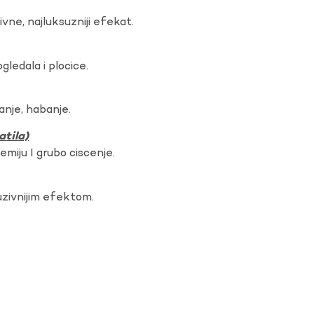
vne, najluksuzniji efekat.
gledala i plocice.
anje, habanje.
atila)
hemiju I grubo ciscenje.
uzivnijim efektom.