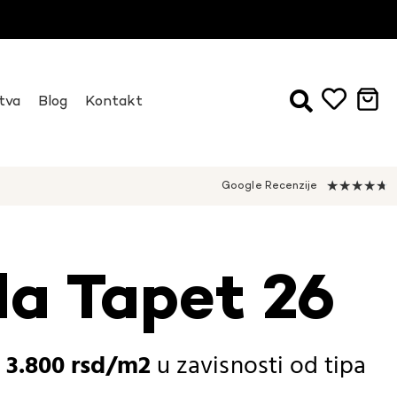
tva
Blog
Kontakt
★
★
★
★
★
Google Recenzije
da Tapet 26
-
3.800
rsd
u zavisnosti od
tipa