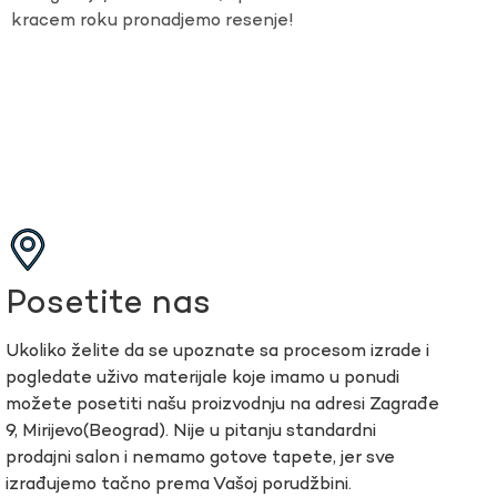
kracem roku pronadjemo resenje!
Posetite nas
Ukoliko želite da se upoznate sa procesom izrade i
pogledate uživo materijale koje imamo u ponudi
možete posetiti našu proizvodnju na adresi Zagrađe
9, Mirijevo(Beograd). Nije u pitanju standardni
prodajni salon i nemamo gotove tapete, jer sve
izrađujemo tačno prema Vašoj porudžbini.