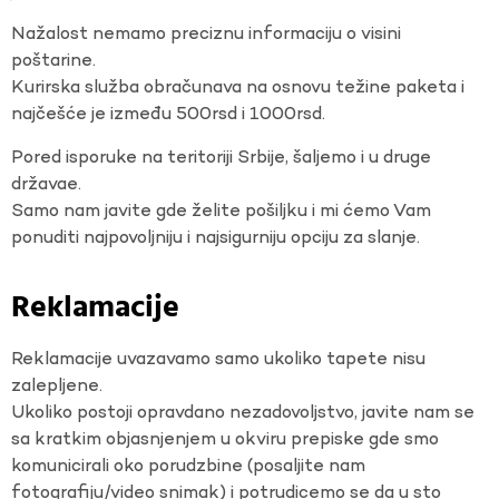
Nažalost nemamo preciznu informaciju o visini
poštarine.
Kurirska služba obračunava na osnovu težine paketa i
najčešće je između 500rsd i 1000rsd.
Pored isporuke na teritoriji Srbije, šaljemo i u druge
državae.
Samo nam javite gde želite pošiljku i mi ćemo Vam
ponuditi najpovoljniju i najsigurniju opciju za slanje.
Reklamacije
Reklamacije uvazavamo samo ukoliko tapete nisu
zalepljene.
Ukoliko postoji opravdano nezadovoljstvo, javite nam se
sa kratkim objasnjenjem u okviru prepiske gde smo
komunicirali oko porudzbine (posaljite nam
fotografiju/video snimak) i potrudicemo se da u sto