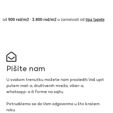
900
rsd
-
3.800
rsd
u zavisnosti od
tipa tapete
Pišite nam
U svakom trenutku možete nam proslediti Vaš upit
putem mail-a, društvenih mreža, viber-a,
whatsapp-a ili forme na sajtu.
Potrudićemo se da Vam odgovorimo u što kraćem
roku.