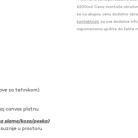
6200rsd. Cena montaže obračunat
se na ukupnu cenu dodatno obraču
kontaktirati
za sve dodatne infor
napomenama upišite da želite 
dove sa tehnikom).
oj canvas platnu.
ura slame/koze/peska)
ksuznije u prostoru.