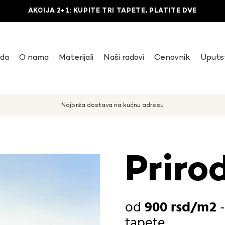
AKCIJA 2+1: KUPITE TRI TAPETE, PLATITE DVE
uda
O nama
Materijali
Naši radovi
Cenovnik
Uputs
Najbrža dostava na kućnu adresu
Priro
900
rsd
tapete