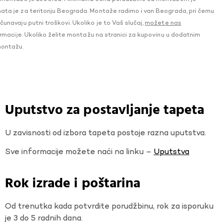
a je za teritoriju Beograda. Montaže radimo i van Beograda, pri čemu
navaju putni troškovi. Ukoliko je to Vaš slučaj,
možete nas
macije. Ukoliko želite montažu na stranici za kupovinu u dodatnim
montažu.
Uputstvo za postavljanje tapeta
U zavisnosti od izbora tapeta postoje razna uputstva.
Sve informacije možete naći na linku –
Uputstva
Rok izrade i poštarina
Od trenutka kada potvrdite porudžbinu, rok za isporuku
je 3 do 5 radnih dana.