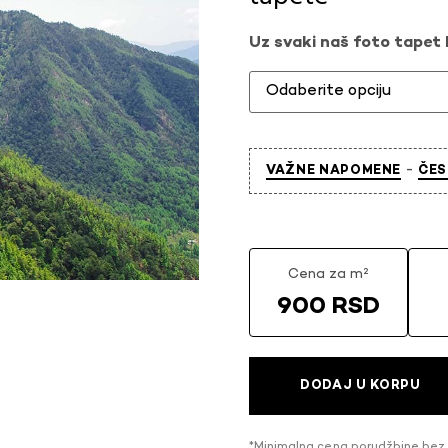
Uz svaki naš foto tapet l
-
VAŽNE NAPOMENE
ČES
Cena za m²
900 RSD
DODAJ U KORPU
*Minimalna cena porudžbine bez