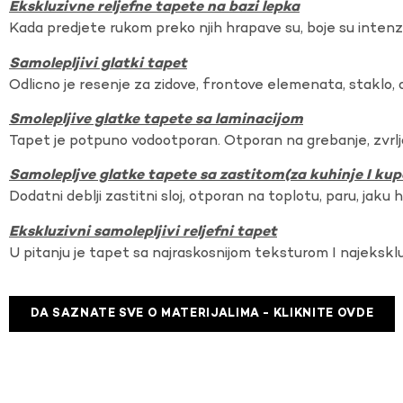
Ekskluzivne reljefne tapete na bazi lepka
Kada predjete rukom preko njih hrapave su, boje su intenzi
Samolepljivi glatki tapet
Odlicno je resenje za zidove, frontove elemenata, staklo, o
Smolepljive glatke tapete sa laminacijom
Tapet je potpuno vodootporan. Otporan na grebanje, zvrlj
Samolepljve glatke tapete sa zastitom(za kuhinje I kup
Dodatni deblji zastitni sloj, otporan na toplotu, paru, jaku 
Ekskluzivni samolepljivi reljefni tapet
U pitanju je tapet sa najraskosnijom teksturom I najekskl
DA SAZNATE SVE O MATERIJALIMA - KLIKNITE OVDE