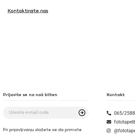
Kontaktirajte nas
Prijavite se na naš bilten
Kontakt
065/2588
fototape
Pri prijavljivanju slažete se da primate
@fototap