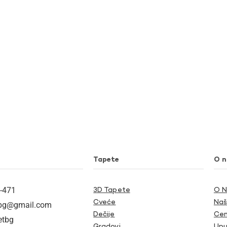
Tapete
O 
-471
3D Tapete
O 
Cveće
Naš
tbg@gmail.com
Dečije
Cen
etbg
Gradovi
Upu