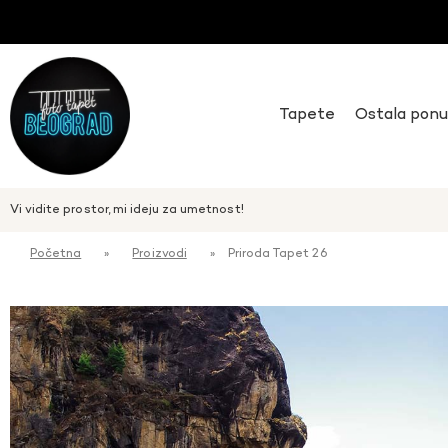
Tapete
Ostala pon
Vi vidite prostor, mi ideju za umetnost!
Početna
»
Proizvodi
»
Priroda Tapet 26