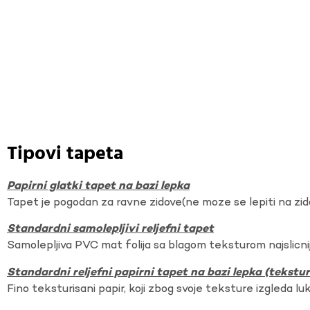
Tipovi tapeta
Papirni glatki tapet na bazi lepka
Tapet je pogodan za ravne zidove(ne moze se lepiti na zi
Standardni samolepljivi reljefni tapet
Samolepljiva PVC mat folija sa blagom teksturom najslicnij
Standardni reljefni papirni tapet na bazi lepka (tekst
Fino teksturisani papir, koji zbog svoje teksture izgleda lu