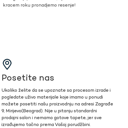
kracem roku pronadjemo resenje!
Posetite nas
Ukoliko želite da se upoznate sa procesom izrade i
pogledate uživo materijale koje imamo u ponudi
možete posetiti našu proizvodnju na adresi Zagrađe
9, Mirijevo(Beograd). Nije u pitanju standardni
prodajni salon i nemamo gotove tapete, jer sve
izrađujemo tačno prema Vašoj porudžbini.