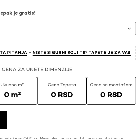
epak je gratis!
-
TA PITANJA
NISTE SIGURNI KOJI TIP TAPETE JE ZA VAS
CENA ZA UNETE DIMENZIJE
Ukupno m²
Cena Tapeta
Cena sa montažom
0 m²
0 RSD
0 RSD
 montaže je 2500rsd. Minimalna cena porudžbine sa montažom je