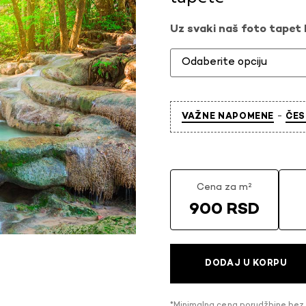
Uz svaki naš foto tapet l
-
VAŽNE NAPOMENE
ČES
Cena za m²
900 RSD
DODAJ U KORPU
*Minimalna cena porudžbine bez