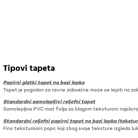
Tipovi tapeta
Papirni glatki tapet na bazi lepka
Tapet je pogodan za ravne zidove(ne moze se lepiti na zi
Standardni samolepljivi reljefni tapet
Samolepljiva PVC mat folija sa blagom teksturom najslicnij
Standardni reljefni papirni tapet na bazi lepka (tekst
Fino teksturisani papir, koji zbog svoje teksture izgleda lu