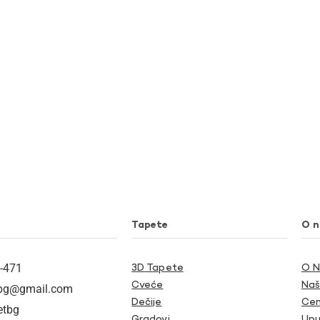
Tapete
O 
-471
3D Tapete
O 
Cveće
Naš
tbg@gmail.com
Dečije
Cen
etbg
Gradovi
Upu