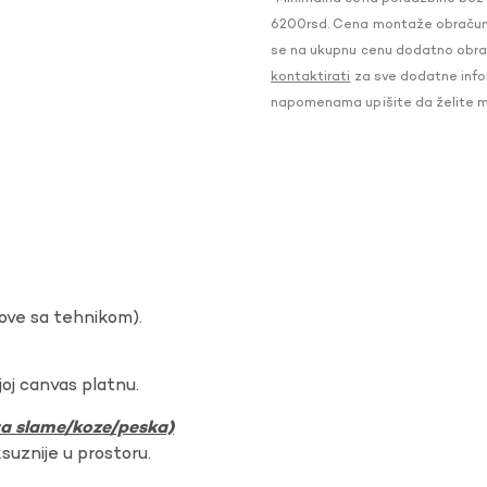
6200rsd. Cena montaže obračunat
se na ukupnu cenu dodatno obraču
kontaktirati
za sve dodatne infor
napomenama upišite da želite 
dove sa tehnikom).
oj canvas platnu.
ura slame/koze/peska)
ksuznije u prostoru.