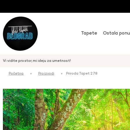
Tapete
Ostala pon
Vi vidite prostor, mi ideju za umetnost!
Početna
»
Proizvodi
»
Priroda Tapet 278