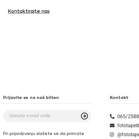
Kontaktirajte nas
Prijavite se na naš bilten
Kontakt
065/2588
fototape
Pri prijavljivanju slažete se da primate
@fototap