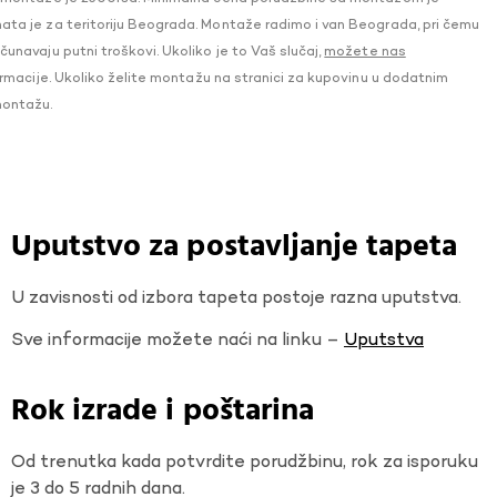
a je za teritoriju Beograda. Montaže radimo i van Beograda, pri čemu
navaju putni troškovi. Ukoliko je to Vaš slučaj,
možete nas
macije. Ukoliko želite montažu na stranici za kupovinu u dodatnim
montažu.
Uputstvo za postavljanje tapeta
U zavisnosti od izbora tapeta postoje razna uputstva.
Sve informacije možete naći na linku –
Uputstva
Rok izrade i poštarina
Od trenutka kada potvrdite porudžbinu, rok za isporuku
je 3 do 5 radnih dana.