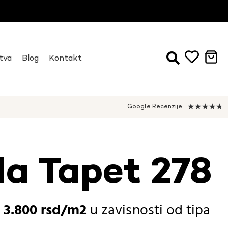
tva
Blog
Kontakt
★
★
★
★
★
Google Recenzije
da Tapet 278
-
3.800
rsd
u zavisnosti od
tipa