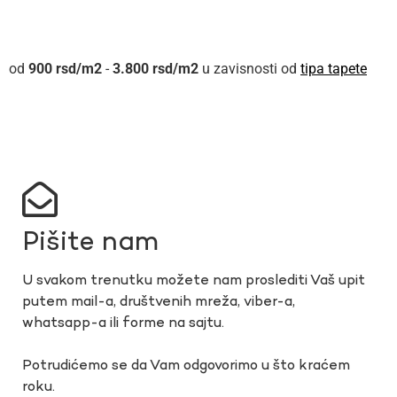
900
rsd
-
3.800
rsd
u zavisnosti od
tipa tapete
Pišite nam
U svakom trenutku možete nam proslediti Vaš upit
putem mail-a, društvenih mreža, viber-a,
whatsapp-a ili forme na sajtu.
Potrudićemo se da Vam odgovorimo u što kraćem
roku.