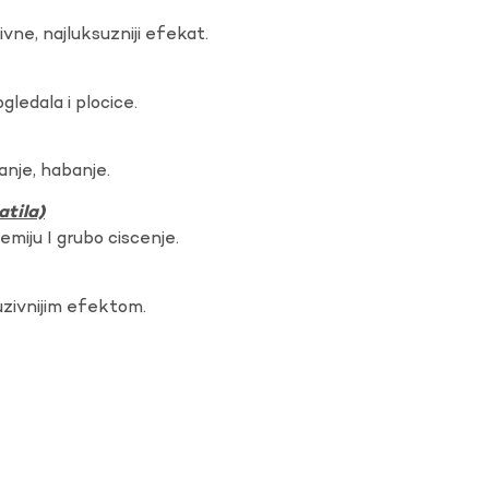
vne, najluksuzniji efekat.
gledala i plocice.
anje, habanje.
atila)
hemiju I grubo ciscenje.
uzivnijim efektom.