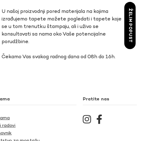
ŽELIM POPUST
U našoj proizvodnji pored materijala na kojima
izrađujemo tapete možete pogledati i tapete koje
se u tom trenutku štampaju, ali i uživo se
konsultovati sa nama oko Vaše potencijalne
porudžbine.
Čekamo Vas svakog radnog dana od 08h do 16h.
nama
Pratite nas
Nama
i radovi
ovnik
tstvo za montažu