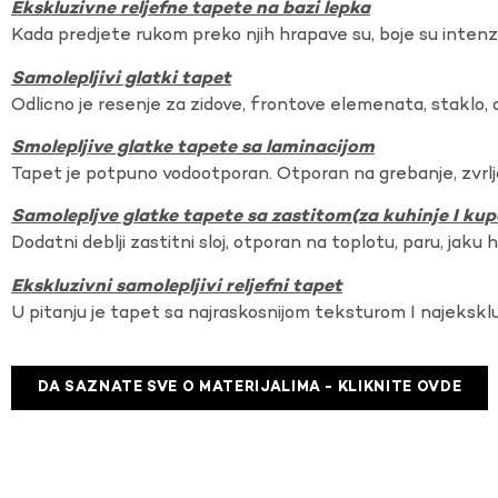
Ekskluzivne reljefne tapete na bazi lepka
Kada predjete rukom preko njih hrapave su, boje su intenzi
Samolepljivi glatki tapet
Odlicno je resenje za zidove, frontove elemenata, staklo, o
Smolepljive glatke tapete sa laminacijom
Tapet je potpuno vodootporan. Otporan na grebanje, zvrlj
Samolepljve glatke tapete sa zastitom(za kuhinje I kup
Dodatni deblji zastitni sloj, otporan na toplotu, paru, jaku 
Ekskluzivni samolepljivi reljefni tapet
U pitanju je tapet sa najraskosnijom teksturom I najekskl
DA SAZNATE SVE O MATERIJALIMA - KLIKNITE OVDE