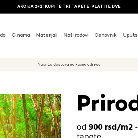
AKCIJA 2+1: KUPITE TRI TAPETE, PLATITE DVE
uda
O nama
Materijali
Naši radovi
Cenovnik
Uputs
Najbrža dostava na kućnu adresu
Priro
900
rsd
tapete