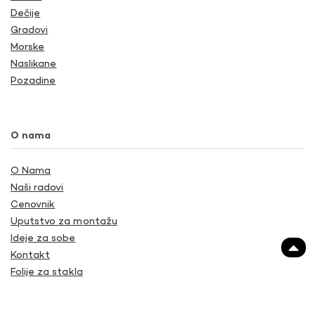
Dečije
Gradovi
Morske
Naslikane
Pozadine
O nama
O Nama
Naši radovi
Cenovnik
Uputstvo za montažu
Ideje za sobe
Kontakt
Folije za stakla