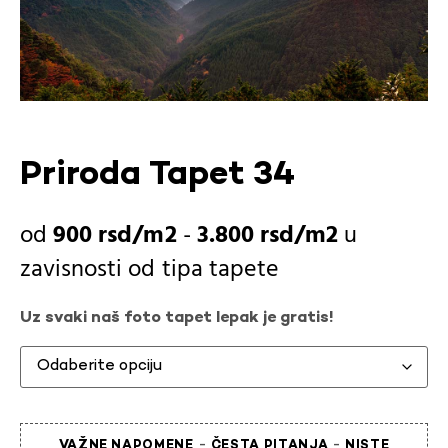
Priroda Tapet 34
900
rsd
-
3.800
rsd
u
zavisnosti od
tipa tapete
Uz svaki naš foto tapet lepak je gratis!
-
-
VAŽNE NAPOMENE
ČESTA PITANJA
NISTE