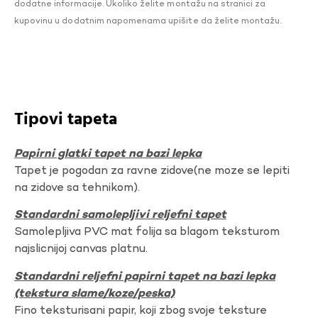
dodatne informacije. Ukoliko želite montažu na stranici za
kupovinu u dodatnim napomenama upišite da želite montažu.
Tipovi tapeta
Papirni glatki tapet na bazi lepka
Tapet je pogodan za ravne zidove(ne moze se lepiti
na zidove sa tehnikom).
Standardni samolepljivi reljefni tapet
Samolepljiva PVC mat folija sa blagom teksturom
najslicnijoj canvas platnu.
Standardni reljefni papirni tapet na bazi lepka
(tekstura slame/koze/peska)
Fino teksturisani papir, koji zbog svoje teksture