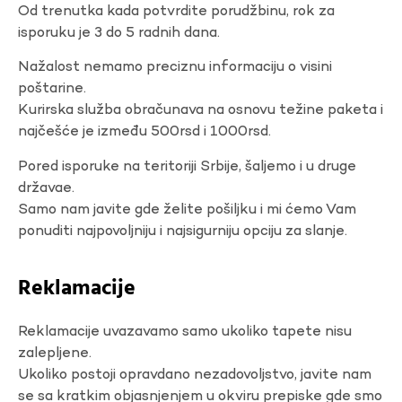
Od trenutka kada potvrdite porudžbinu, rok za
isporuku je 3 do 5 radnih dana.
Nažalost nemamo preciznu informaciju o visini
poštarine.
Kurirska služba obračunava na osnovu težine paketa i
najčešće je između 500rsd i 1000rsd.
Pored isporuke na teritoriji Srbije, šaljemo i u druge
državae.
Samo nam javite gde želite pošiljku i mi ćemo Vam
ponuditi najpovoljniju i najsigurniju opciju za slanje.
Reklamacije
Reklamacije uvazavamo samo ukoliko tapete nisu
zalepljene.
Ukoliko postoji opravdano nezadovoljstvo, javite nam
se sa kratkim objasnjenjem u okviru prepiske gde smo