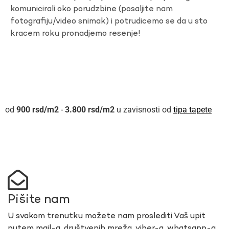
komunicirali oko porudzbine (posaljite nam
fotografiju/video snimak) i potrudicemo se da u sto
kracem roku pronadjemo resenje!
900
rsd
-
3.800
rsd
u zavisnosti od
tipa tapete
Pišite nam
U svakom trenutku možete nam proslediti Vaš upit
putem mail-a, društvenih mreža, viber-a, whatsapp-a