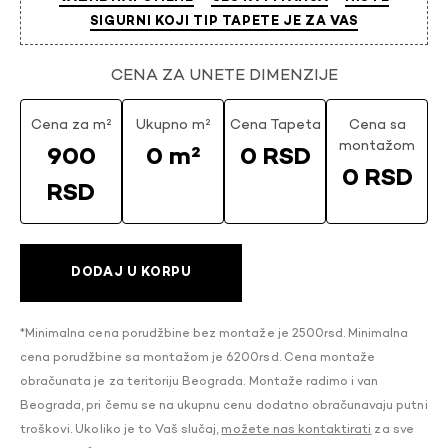
SIGURNI KOJI TIP TAPETE JE ZA VAS
CENA ZA UNETE DIMENZIJE
Cena za m²
Ukupno m²
Cena Tapeta
Cena sa
montažom
900
0 m²
0 RSD
0 RSD
RSD
DODAJ U KORPU
*Minimalna cena porudžbine bez montaže je 2500rsd. Minimalna
cena porudžbine sa montažom je 6200rsd. Cena montaže
obračunata je za teritoriju Beograda. Montaže radimo i van
Beograda, pri čemu se na ukupnu cenu dodatno obračunavaju putni
troškovi. Ukoliko je to Vaš slučaj,
možete nas kontaktirati
za sve