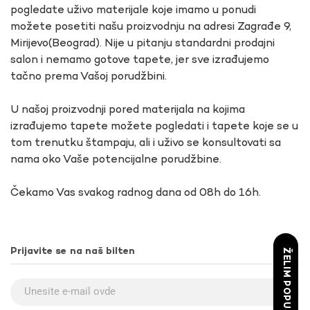
pogledate uživo materijale koje imamo u ponudi
možete posetiti našu proizvodnju na adresi Zagrađe 9,
Mirijevo(Beograd). Nije u pitanju standardni prodajni
salon i nemamo gotove tapete, jer sve izrađujemo
tačno prema Vašoj porudžbini.
U našoj proizvodnji pored materijala na kojima
izrađujemo tapete možete pogledati i tapete koje se u
tom trenutku štampaju, ali i uživo se konsultovati sa
nama oko Vaše potencijalne porudžbine.
Čekamo Vas svakog radnog dana od 08h do 16h.
Prijavite se na naš bilten
ŽELIM POPUST