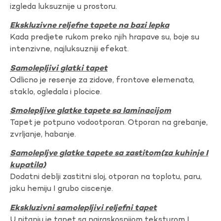
izgleda luksuznije u prostoru.
Ekskluzivne reljefne tapete na bazi lepka
Kada predjete rukom preko njih hrapave su, boje su
intenzivne, najluksuzniji efekat.
Samolepljivi glatki tapet
Odlicno je resenje za zidove, frontove elemenata,
staklo, ogledala i plocice.
Smolepljive glatke tapete sa laminacijom
Tapet je potpuno vodootporan. Otporan na grebanje,
zvrljanje, habanje.
Samolepljve glatke tapete sa zastitom(za kuhinje I
kupatila)
Dodatni deblji zastitni sloj, otporan na toplotu, paru,
jaku hemiju I grubo ciscenje.
Ekskluzivni samolepljivi reljefni tapet
U pitanju je tapet sa najraskosnijom teksturom I