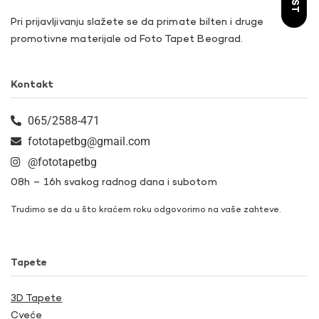
Pri prijavljivanju slažete se da primate bilten i druge
promotivne materijale od Foto Tapet Beograd.
Kontakt
065/2588-471
fototapetbg@gmail.com
@fototapetbg
08h – 16h svakog radnog dana i subotom
Trudimo se da u što kraćem roku odgovorimo na vaše zahteve.
Tapete
3D Tapete
Cveće