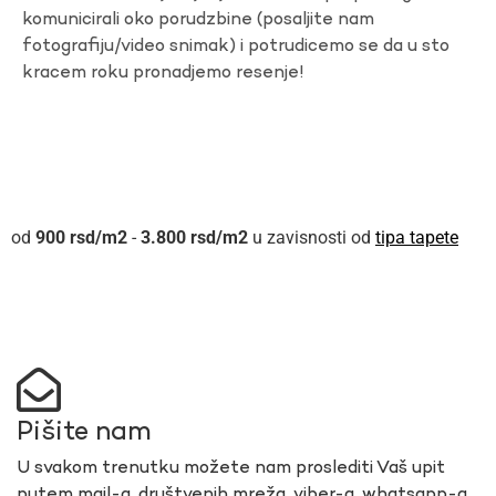
komunicirali oko porudzbine (posaljite nam
fotografiju/video snimak) i potrudicemo se da u sto
kracem roku pronadjemo resenje!
900
rsd
-
3.800
rsd
u zavisnosti od
tipa tapete
Pišite nam
U svakom trenutku možete nam proslediti Vaš upit
putem mail-a, društvenih mreža, viber-a, whatsapp-a