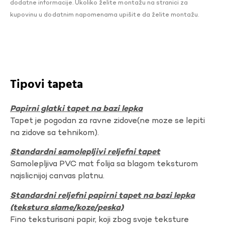
dodatne informacije. Ukoliko želite montažu na stranici za
kupovinu u dodatnim napomenama upišite da želite montažu.
Tipovi tapeta
Papirni glatki tapet na bazi lepka
Tapet je pogodan za ravne zidove(ne moze se lepiti
na zidove sa tehnikom).
Standardni samolepljivi reljefni tapet
Samolepljiva PVC mat folija sa blagom teksturom
najslicnijoj canvas platnu.
Standardni reljefni papirni tapet na bazi lepka
(tekstura slame/koze/peska)
Fino teksturisani papir, koji zbog svoje teksture