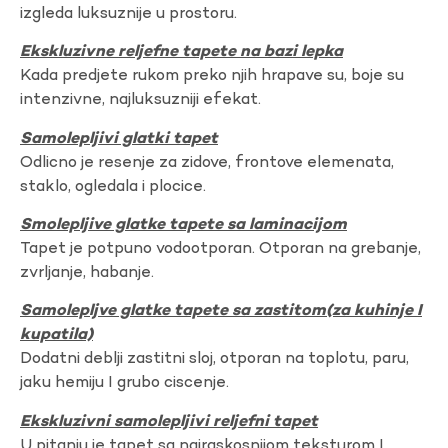
izgleda luksuznije u prostoru.
Ekskluzivne reljefne tapete na bazi lepka
Kada predjete rukom preko njih hrapave su, boje su
intenzivne, najluksuzniji efekat.
Samolepljivi glatki tapet
Odlicno je resenje za zidove, frontove elemenata,
staklo, ogledala i plocice.
Smolepljive glatke tapete sa laminacijom
Tapet je potpuno vodootporan. Otporan na grebanje,
zvrljanje, habanje.
Samolepljve glatke tapete sa zastitom(za kuhinje I
kupatila)
Dodatni deblji zastitni sloj, otporan na toplotu, paru,
jaku hemiju I grubo ciscenje.
Ekskluzivni samolepljivi reljefni tapet
U pitanju je tapet sa najraskosnijom teksturom I