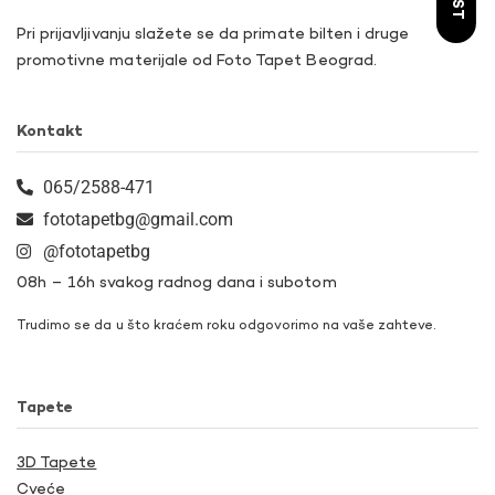
Pri prijavljivanju slažete se da primate bilten i druge
promotivne materijale od Foto Tapet Beograd.
Kontakt
065/2588-471
fototapetbg@gmail.com
@fototapetbg
08h – 16h svakog radnog dana i subotom
Trudimo se da u što kraćem roku odgovorimo na vaše zahteve.
Tapete
3D Tapete
Cveće