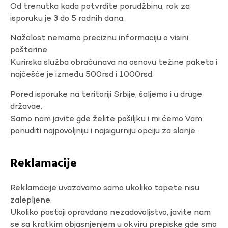
Od trenutka kada potvrdite porudžbinu, rok za
isporuku je 3 do 5 radnih dana.
Nažalost nemamo preciznu informaciju o visini
poštarine.
Kurirska služba obračunava na osnovu težine paketa i
najčešće je između 500rsd i 1000rsd.
Pored isporuke na teritoriji Srbije, šaljemo i u druge
državae.
Samo nam javite gde želite pošiljku i mi ćemo Vam
ponuditi najpovoljniju i najsigurniju opciju za slanje.
Reklamacije
Reklamacije uvazavamo samo ukoliko tapete nisu
zalepljene.
Ukoliko postoji opravdano nezadovoljstvo, javite nam
se sa kratkim objasnjenjem u okviru prepiske gde smo