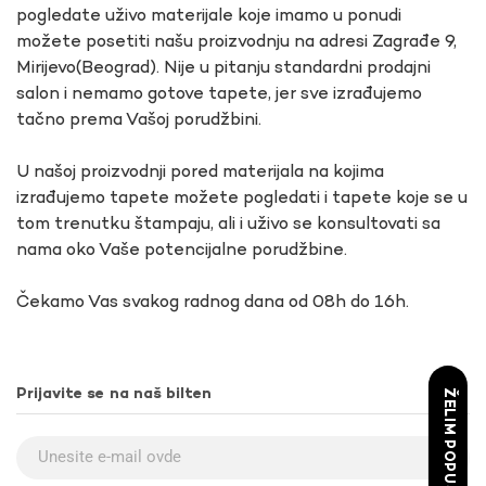
pogledate uživo materijale koje imamo u ponudi
možete posetiti našu proizvodnju na adresi Zagrađe 9,
Mirijevo(Beograd). Nije u pitanju standardni prodajni
salon i nemamo gotove tapete, jer sve izrađujemo
tačno prema Vašoj porudžbini.
U našoj proizvodnji pored materijala na kojima
izrađujemo tapete možete pogledati i tapete koje se u
tom trenutku štampaju, ali i uživo se konsultovati sa
nama oko Vaše potencijalne porudžbine.
Čekamo Vas svakog radnog dana od 08h do 16h.
Prijavite se na naš bilten
ŽELIM POPUST