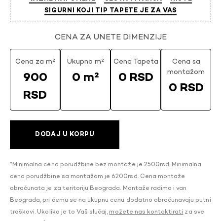
SIGURNI KOJI TIP TAPETE JE ZA VAS
CENA ZA UNETE DIMENZIJE
Cena za m²
Ukupno m²
Cena Tapeta
Cena sa
montažom
900
0 m²
0 RSD
0 RSD
RSD
DODAJ U KORPU
*Minimalna cena porudžbine bez montaže je 2500rsd. Minimalna
cena porudžbine sa montažom je 6200rsd. Cena montaže
obračunata je za teritoriju Beograda. Montaže radimo i van
Beograda, pri čemu se na ukupnu cenu dodatno obračunavaju putni
troškovi. Ukoliko je to Vaš slučaj,
možete nas kontaktirati
za sve