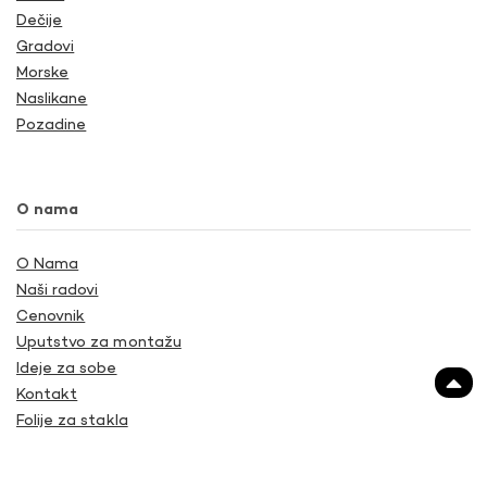
Dečije
Gradovi
Morske
Naslikane
Pozadine
O nama
O Nama
Naši radovi
Cenovnik
Uputstvo za montažu
Ideje za sobe
Kontakt
Folije za stakla