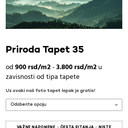
Priroda Tapet 35
900
rsd
-
3.800
rsd
u
zavisnosti od
tipa tapete
Uz svaki naš foto tapet lepak je gratis!
-
-
VAŽNE NAPOMENE
ČESTA PITANJA
NISTE