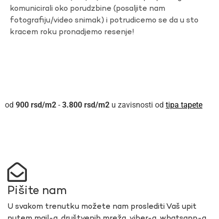
komunicirali oko porudzbine (posaljite nam
fotografiju/video snimak) i potrudicemo se da u sto
kracem roku pronadjemo resenje!
900
rsd
-
3.800
rsd
u zavisnosti od
tipa tapete
Pišite nam
U svakom trenutku možete nam proslediti Vaš upit
putem mail-a, društvenih mreža, viber-a, whatsapp-a