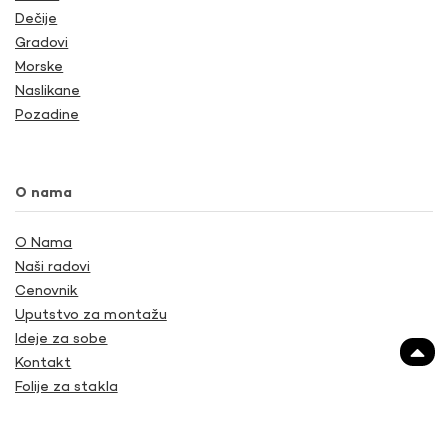
Dečije
Gradovi
Morske
Naslikane
Pozadine
O nama
O Nama
Naši radovi
Cenovnik
Uputstvo za montažu
Ideje za sobe
Kontakt
Folije za stakla