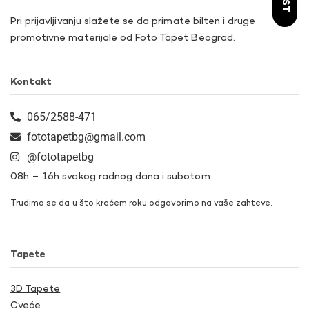
Pri prijavljivanju slažete se da primate bilten i druge
promotivne materijale od Foto Tapet Beograd.
Kontakt
065/2588-471
fototapetbg@gmail.com
@fototapetbg
08h – 16h svakog radnog dana i subotom
Trudimo se da u što kraćem roku odgovorimo na vaše zahteve.
Tapete
3D Tapete
Cveće