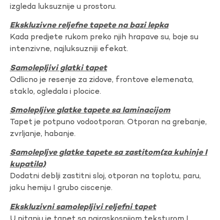
izgleda luksuznije u prostoru.
Ekskluzivne reljefne tapete na bazi lepka
Kada predjete rukom preko njih hrapave su, boje su
intenzivne, najluksuzniji efekat.
Samolepljivi glatki tapet
Odlicno je resenje za zidove, frontove elemenata,
staklo, ogledala i plocice.
Smolepljive glatke tapete sa laminacijom
Tapet je potpuno vodootporan. Otporan na grebanje,
zvrljanje, habanje.
Samolepljve glatke tapete sa zastitom(za kuhinje I
kupatila)
Dodatni deblji zastitni sloj, otporan na toplotu, paru,
jaku hemiju I grubo ciscenje.
Ekskluzivni samolepljivi reljefni tapet
U pitanju je tapet sa najraskosnijom teksturom I