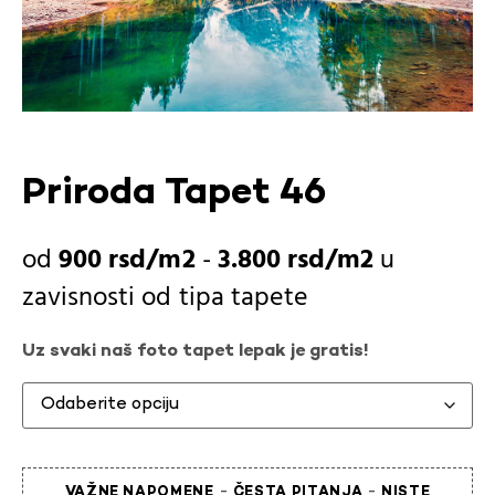
Priroda Tapet 46
900
rsd
-
3.800
rsd
u
zavisnosti od
tipa tapete
Uz svaki naš foto tapet lepak je gratis!
-
-
VAŽNE NAPOMENE
ČESTA PITANJA
NISTE