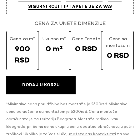
SIGURNI KOJI TIP TAPETE JE ZA VAS
CENA ZA UNETE DIMENZIJE
Cena za m²
Ukupno m²
Cena Tapeta
Cena sa
montažom
900
0 m²
0 RSD
0 RSD
RSD
DODAJ U KORPU
*Minimalna cena porudžbine bez montaže je 2500rsd. Minimalna
cena porudžbine sa montažom je 6200rsd. Cena montaže
obračunata je za teritoriju Beograda. Montaže radimo i van
Beograda, pri čemu se na ukupnu cenu dodatno obračunavaju putni
troškovi. Ukoliko je to Vaš slučaj,
možete nas kontaktirati
za sve