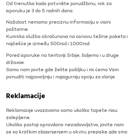
Od trenutka kada potvrdite porudžbinu, rok za
isporuku je 3 do 5 radnih dana.
Nažalost nemamo preciznu informaciju o visini
poštarine.
Kurirska služba obračunava na osnovu težine paketa i
najčešće je između 500rsd i 1000rsd.
Pored isporuke na teritoriji Srbije, šaljemo i u druge
državae.
Samo nam javite gde želite pošiljku i mi ćemo Vam
ponuditi najpovoljniju i najsigurniju opciju za slanje.
Reklamacije
Reklamacije uvazavamo samo ukoliko tapete nisu
zalepljene.
Ukoliko postoji opravdano nezadovoljstvo, javite nam
se sa kratkim objasnjenjem u okviru prepiske gde smo