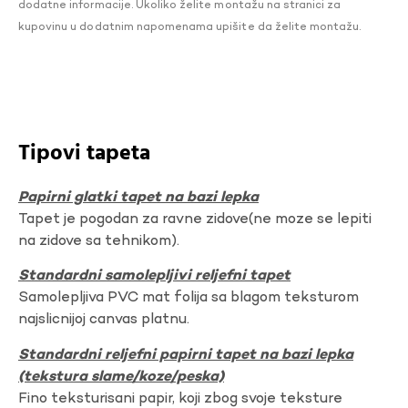
dodatne informacije. Ukoliko želite montažu na stranici za
kupovinu u dodatnim napomenama upišite da želite montažu.
Tipovi tapeta
Papirni glatki tapet na bazi lepka
Tapet je pogodan za ravne zidove(ne moze se lepiti
na zidove sa tehnikom).
Standardni samolepljivi reljefni tapet
Samolepljiva PVC mat folija sa blagom teksturom
najslicnijoj canvas platnu.
Standardni reljefni papirni tapet na bazi lepka
(tekstura slame/koze/peska)
Fino teksturisani papir, koji zbog svoje teksture