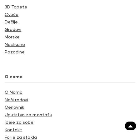
3D Tapete
Cveće
Dečije
Gradovi
Morske
Naslikane
Pozadine
O nama
O Nama
Naši radovi
Cenovnik
Uputstvo za montažu
Ideje za sobe
Kontakt
Folije za stakla