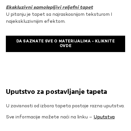
Ekskluzivni samolepljivi reljefni tapet
U pitanju je tapet sa najraskosnijom teksturom I
najekskluzivnijim efektom.
DA SAZNATE SVE O MATERIJALIMA - KLIKNITE
OVDE
Uputstvo za postavljanje tapeta
U zavisnosti od izbora tapeta postoje razna uputstva.
Sve informacije možete naći na linku –
Uputstva