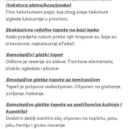
(tekstura slame/koze/peska)
Fino teksturisani papir, koji zbog svoje teksture
izgleda luksuznije u prostoru.
Ekskluzivne reljefne tapete na bazi lepka
Kada predjete rukom preko njih hrapave su, boje su
intenzivne, najluksuzniji efekat.
Samolepljivi glatki tapet
Odlicno je resenje za zidove, frontove elemenata,
staklo, ogledala i plocice.
Smolepljive glatke tapete sa laminacijom
Tapet je potpuno vodootporan. Otporan na grebanje,
zvrljanje, habanje.
Samolepljve glatke tapete sa zastitom(za kuhinje I
kupatila)
Dodatni deblji zastitni sloj, otporan na toplotu, paru,
jaku hemiju I grubo ciscenje.