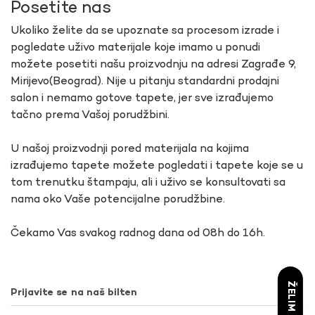
Posetite nas
Ukoliko želite da se upoznate sa procesom izrade i
pogledate uživo materijale koje imamo u ponudi
možete posetiti našu proizvodnju na adresi Zagrađe 9,
Mirijevo(Beograd). Nije u pitanju standardni prodajni
salon i nemamo gotove tapete, jer sve izrađujemo
tačno prema Vašoj porudžbini.
U našoj proizvodnji pored materijala na kojima
izrađujemo tapete možete pogledati i tapete koje se u
tom trenutku štampaju, ali i uživo se konsultovati sa
nama oko Vaše potencijalne porudžbine.
Čekamo Vas svakog radnog dana od 08h do 16h.
Prijavite se na naš bilten