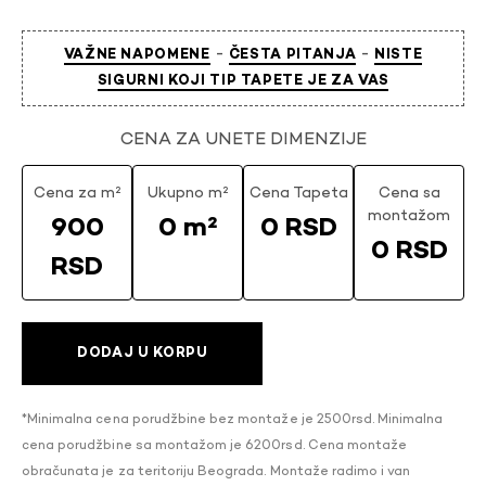
-
-
VAŽNE NAPOMENE
ČESTA PITANJA
NISTE
SIGURNI KOJI TIP TAPETE JE ZA VAS
CENA ZA UNETE DIMENZIJE
Cena za m²
Ukupno m²
Cena Tapeta
Cena sa
montažom
900
0 m²
0 RSD
0 RSD
RSD
DODAJ U KORPU
*Minimalna cena porudžbine bez montaže je 2500rsd. Minimalna
cena porudžbine sa montažom je 6200rsd. Cena montaže
obračunata je za teritoriju Beograda. Montaže radimo i van