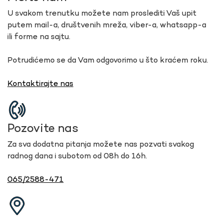
U svakom trenutku možete nam proslediti Vaš upit
putem mail-a, društvenih mreža, viber-a, whatsapp-a
ili forme na sajtu.
Potrudićemo se da Vam odgovorimo u što kraćem roku.
Kontaktirajte nas
Pozovite nas
Za sva dodatna pitanja možete nas pozvati svakog
radnog dana i subotom od 08h do 16h.
065/2588-471