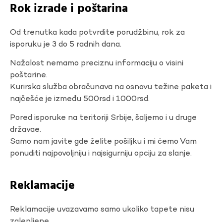
Rok izrade i poštarina
Od trenutka kada potvrdite porudžbinu, rok za
isporuku je 3 do 5 radnih dana.
Nažalost nemamo preciznu informaciju o visini
poštarine.
Kurirska služba obračunava na osnovu težine paketa i
najčešće je između 500rsd i 1000rsd.
Pored isporuke na teritoriji Srbije, šaljemo i u druge
državae.
Samo nam javite gde želite pošiljku i mi ćemo Vam
ponuditi najpovoljniju i najsigurniju opciju za slanje.
Reklamacije
Reklamacije uvazavamo samo ukoliko tapete nisu
zalepljene.