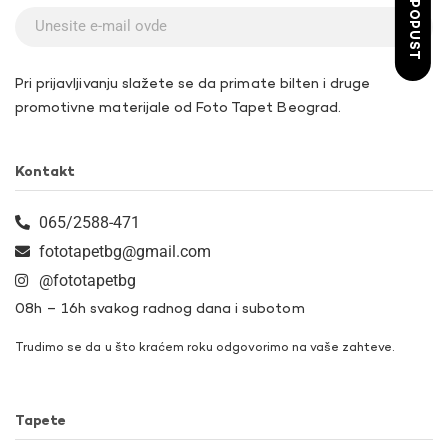
ŽELIM POPUST
Pri prijavljivanju slažete se da primate bilten i druge
promotivne materijale od Foto Tapet Beograd.
Kontakt
065/2588-471
fototapetbg@gmail.com
@fototapetbg
08h – 16h svakog radnog dana i subotom
Trudimo se da u što kraćem roku odgovorimo na vaše zahteve.
Tapete