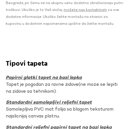
Beograda, pri čemu se na ukupnu cenu dodatno obračunavaju putni
troškovi. Ukoliko je to Vaš slučaj,
možete nas kontaktirati
za sve
dodatne informacije. Ukoliko želite montažu na stranici za
kupovinu u dodatnim napomenama upišite da želite montažu.
Tipovi tapeta
Papirni glatki tapet na bazi lepka
Tapet je pogodan za ravne zidove(ne moze se lepiti
na zidove sa tehnikom).
Standardni samolepljivi reljefni tapet
Samolepljiva PVC mat folija sa blagom teksturom
najslicnijoj canvas platnu.
Standardni reljefni papirni tapet na bazi lepka