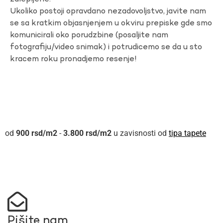
Ukoliko postoji opravdano nezadovoljstvo, javite nam
se sa kratkim objasnjenjem u okviru prepiske gde smo
komunicirali oko porudzbine (posaljite nam
fotografiju/video snimak) i potrudicemo se da u sto
kracem roku pronadjemo resenje!
900
rsd
-
3.800
rsd
u zavisnosti od
tipa tapete
Pišite nam