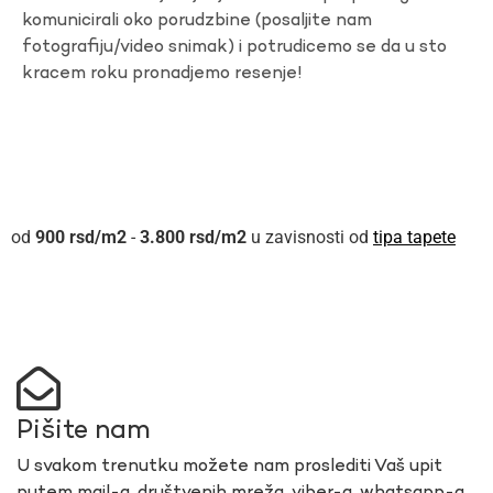
komunicirali oko porudzbine (posaljite nam
fotografiju/video snimak) i potrudicemo se da u sto
kracem roku pronadjemo resenje!
900
rsd
-
3.800
rsd
u zavisnosti od
tipa tapete
Pišite nam
U svakom trenutku možete nam proslediti Vaš upit