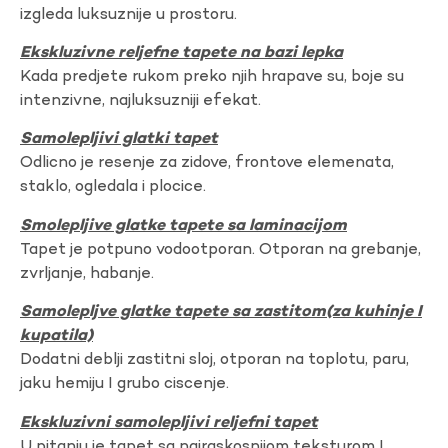
izgleda luksuznije u prostoru.
Ekskluzivne reljefne tapete na bazi lepka
Kada predjete rukom preko njih hrapave su, boje su
intenzivne, najluksuzniji efekat.
Samolepljivi glatki tapet
Odlicno je resenje za zidove, frontove elemenata,
staklo, ogledala i plocice.
Smolepljive glatke tapete sa laminacijom
Tapet je potpuno vodootporan. Otporan na grebanje,
zvrljanje, habanje.
Samolepljve glatke tapete sa zastitom(za kuhinje I
kupatila)
Dodatni deblji zastitni sloj, otporan na toplotu, paru,
jaku hemiju I grubo ciscenje.
Ekskluzivni samolepljivi reljefni tapet
U pitanju je tapet sa najraskosnijom teksturom I