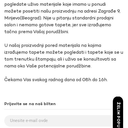
pogledate uživo materijale koje imamo u ponudi
možete posetiti našu proizvodnju na adresi Zagrađe 9,
Mirijevo(Beograd). Nije u pitanju standardni prodajni
salon i nemamo gotove tapete, jer sve izrađujemo
tačno prema Vašoj porudžbini.
U našoj proizvodnji pored materijala na kojima
izrađujemo tapete možete pogledati i tapete koje se u
tom trenutku štampaju, ali i uživo se konsultovati sa
nama oko Vaše potencijalne porudžbine.
Čekamo Vas svakog radnog dana od 08h do 16h.
Prijavite se na naš bilten
ŽELIM POPUST