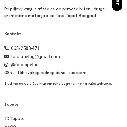
Pri prijavljivanju slažete se da primate bilten i druge
promotivne materijale od Foto Tapet Beograd.
Kontakt
065/2588-471
fototapetbg@gmail.com
@fototapetbg
08h – 16h svakog radnog dana i subotom
Trudimo se da u što kraćem roku odgovorimo na vaše zahteve.
Tapete
3D Tapete
Cveće