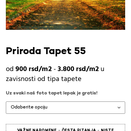
Priroda Tapet 55
900
rsd
-
3.800
rsd
u
zavisnosti od
tipa tapete
Uz svaki naš foto tapet lepak je gratis!
-
-
VAŽNE NAPOMENE
ČESTA PITANJA
NISTE