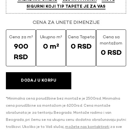
SIGURNI KOJI TIP TAPETE JE ZA VAS
CENA ZA UNETE DIMENZIJE
Cena za m²
Ukupno m²
Cena Tapeta
Cena sa
montažom
900
0 m²
0 RSD
0 RSD
RSD
DODAJ U KORPU
*Minimalna cena porudžbine bez montaže je 2500rsd. Minimalna
cena porudžbine sa montažom je 6200rsd. Cena montaže
obračunata je za teritoriju Beograda. Montaže radimo i van
Beograda, pri čemu se na ukupnu cenu dodatno obračunavaju putni
troškovi. Ukoliko je to Vaš slučaj,
možete nas kontaktirati
za sve