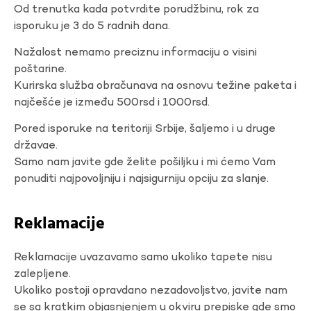
Od trenutka kada potvrdite porudžbinu, rok za
isporuku je 3 do 5 radnih dana.
Nažalost nemamo preciznu informaciju o visini
poštarine.
Kurirska služba obračunava na osnovu težine paketa i
najčešće je između 500rsd i 1000rsd.
Pored isporuke na teritoriji Srbije, šaljemo i u druge
državae.
Samo nam javite gde želite pošiljku i mi ćemo Vam
ponuditi najpovoljniju i najsigurniju opciju za slanje.
Reklamacije
Reklamacije uvazavamo samo ukoliko tapete nisu
zalepljene.
Ukoliko postoji opravdano nezadovoljstvo, javite nam
se sa kratkim objasnjenjem u okviru prepiske gde smo