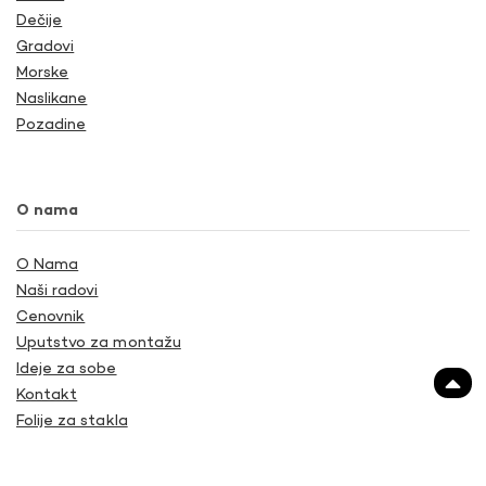
Dečije
Gradovi
Morske
Naslikane
Pozadine
O nama
O Nama
Naši radovi
Cenovnik
Uputstvo za montažu
Ideje za sobe
Kontakt
Folije za stakla