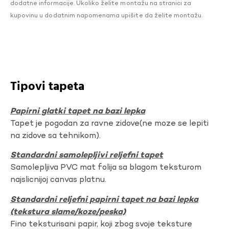
dodatne informacije. Ukoliko želite montažu na stranici za
kupovinu u dodatnim napomenama upišite da želite montažu.
Tipovi tapeta
Papirni glatki tapet na bazi lepka
Tapet je pogodan za ravne zidove(ne moze se lepiti
na zidove sa tehnikom).
Standardni samolepljivi reljefni tapet
Samolepljiva PVC mat folija sa blagom teksturom
najslicnijoj canvas platnu.
Standardni reljefni papirni tapet na bazi lepka
(tekstura slame/koze/peska)
Fino teksturisani papir, koji zbog svoje teksture