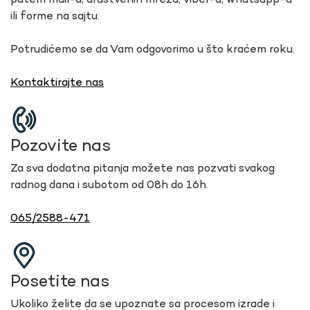
putem mail-a, društvenih mreža, viber-a, whatsapp-a
ili forme na sajtu.
Potrudićemo se da Vam odgovorimo u što kraćem roku.
Kontaktirajte nas
Pozovite nas
Za sva dodatna pitanja možete nas pozvati svakog
radnog dana i subotom od 08h do 16h.
065/2588-471
Posetite nas
Ukoliko želite da se upoznate sa procesom izrade i