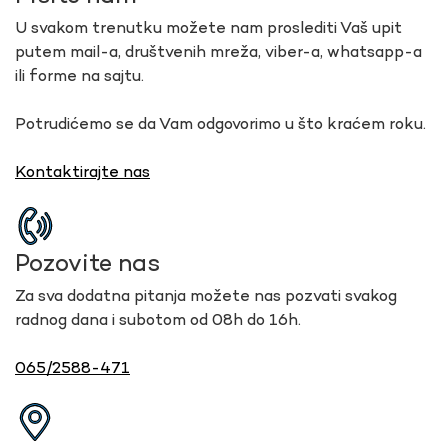
U svakom trenutku možete nam proslediti Vaš upit
putem mail-a, društvenih mreža, viber-a, whatsapp-a
ili forme na sajtu.
Potrudićemo se da Vam odgovorimo u što kraćem roku.
Kontaktirajte nas
Pozovite nas
Za sva dodatna pitanja možete nas pozvati svakog
radnog dana i subotom od 08h do 16h.
065/2588-471