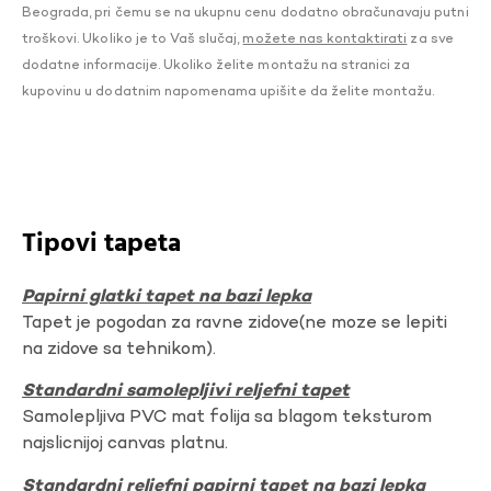
Beograda, pri čemu se na ukupnu cenu dodatno obračunavaju putni
troškovi. Ukoliko je to Vaš slučaj,
možete nas kontaktirati
za sve
dodatne informacije. Ukoliko želite montažu na stranici za
kupovinu u dodatnim napomenama upišite da želite montažu.
Tipovi tapeta
Papirni glatki tapet na bazi lepka
Tapet je pogodan za ravne zidove(ne moze se lepiti
na zidove sa tehnikom).
Standardni samolepljivi reljefni tapet
Samolepljiva PVC mat folija sa blagom teksturom
najslicnijoj canvas platnu.
Standardni reljefni papirni tapet na bazi lepka