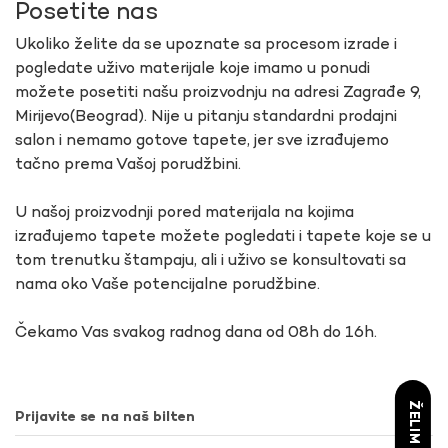
Posetite nas
Ukoliko želite da se upoznate sa procesom izrade i
pogledate uživo materijale koje imamo u ponudi
možete posetiti našu proizvodnju na adresi Zagrađe 9,
Mirijevo(Beograd). Nije u pitanju standardni prodajni
salon i nemamo gotove tapete, jer sve izrađujemo
tačno prema Vašoj porudžbini.
U našoj proizvodnji pored materijala na kojima
izrađujemo tapete možete pogledati i tapete koje se u
tom trenutku štampaju, ali i uživo se konsultovati sa
nama oko Vaše potencijalne porudžbine.
Čekamo Vas svakog radnog dana od 08h do 16h.
Prijavite se na naš bilten