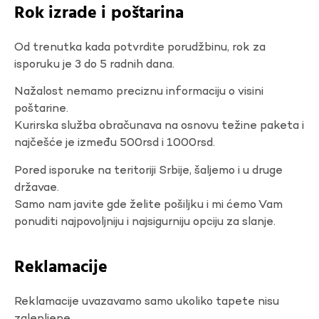
Rok izrade i poštarina
Od trenutka kada potvrdite porudžbinu, rok za
isporuku je 3 do 5 radnih dana.
Nažalost nemamo preciznu informaciju o visini
poštarine.
Kurirska služba obračunava na osnovu težine paketa i
najčešće je između 500rsd i 1000rsd.
Pored isporuke na teritoriji Srbije, šaljemo i u druge
državae.
Samo nam javite gde želite pošiljku i mi ćemo Vam
ponuditi najpovoljniju i najsigurniju opciju za slanje.
Reklamacije
Reklamacije uvazavamo samo ukoliko tapete nisu