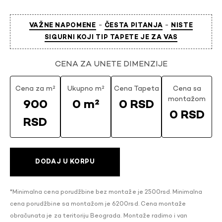
-
-
VAŽNE NAPOMENE
ČESTA PITANJA
NISTE
SIGURNI KOJI TIP TAPETE JE ZA VAS
CENA ZA UNETE DIMENZIJE
Cena za m²
Ukupno m²
Cena Tapeta
Cena sa
montažom
900
0 m²
0 RSD
0 RSD
RSD
DODAJ U KORPU
*Minimalna cena porudžbine bez montaže je 2500rsd. Minimalna
cena porudžbine sa montažom je 6200rsd. Cena montaže
obračunata je za teritoriju Beograda. Montaže radimo i van