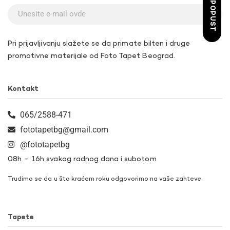
ŽELIM POPUST
Pri prijavljivanju slažete se da primate bilten i druge
promotivne materijale od Foto Tapet Beograd.
Kontakt
065/2588-471
fototapetbg@gmail.com
@fototapetbg
08h – 16h svakog radnog dana i subotom
Trudimo se da u što kraćem roku odgovorimo na vaše zahteve.
Tapete