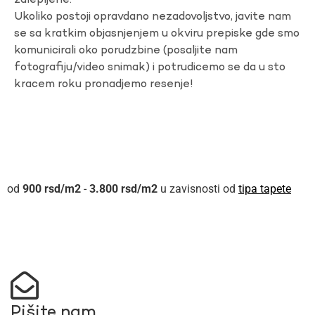
zalepljene.
Ukoliko postoji opravdano nezadovoljstvo, javite nam
se sa kratkim objasnjenjem u okviru prepiske gde smo
komunicirali oko porudzbine (posaljite nam
fotografiju/video snimak) i potrudicemo se da u sto
kracem roku pronadjemo resenje!
900
rsd
-
3.800
rsd
u zavisnosti od
tipa tapete
Pišite nam