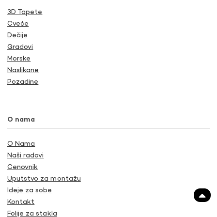
3D Tapete
Cveće
Dečije
Gradovi
Morske
Naslikane
Pozadine
O nama
O Nama
Naši radovi
Cenovnik
Uputstvo za montažu
Ideje za sobe
Kontakt
Folije za stakla