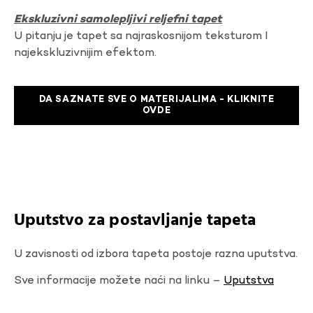
Ekskluzivni samolepljivi reljefni tapet
U pitanju je tapet sa najraskosnijom teksturom I
najekskluzivnijim efektom.
DA SAZNATE SVE O MATERIJALIMA - KLIKNITE
OVDE
Uputstvo za postavljanje tapeta
U zavisnosti od izbora tapeta postoje razna uputstva.
Sve informacije možete naći na linku –
Uputstva