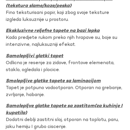
(tekstura slame/koze/peska)
Fino teksturisani papir, koji zbog svoje teksture
izgleda luksuznije u prostoru.
Ekskluzivne reljefne tapete na bazi lepka
Kada predjete rukom preko njih hrapave su, boje su
intenzivne, najluksuzniji efekat.
Samolepljivi glatki tapet
Odlicno je resenje za zidove, frontove elemenata,
staklo, ogledala i plocice.
Smolepljive glatke tapete sa laminacijom
Tapet je potpuno vodootporan. Otporan na grebanje,
zvrljanje, habanje.
Samolepljve glatke tapete sa zastitom(za kuhinje I
kupatila)
Dodatni deblji zastitni sloj, otporan na toplotu, paru,
jaku hemiju I grubo ciscenje.