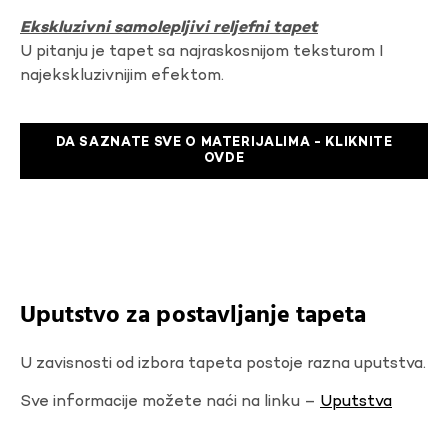
Ekskluzivni samolepljivi reljefni tapet
U pitanju je tapet sa najraskosnijom teksturom I
najekskluzivnijim efektom.
DA SAZNATE SVE O MATERIJALIMA - KLIKNITE
OVDE
Uputstvo za postavljanje tapeta
U zavisnosti od izbora tapeta postoje razna uputstva.
Sve informacije možete naći na linku –
Uputstva