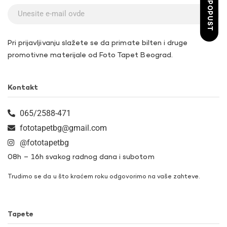
ŽELIM POPUST
Pri prijavljivanju slažete se da primate bilten i druge
promotivne materijale od Foto Tapet Beograd.
Kontakt
065/2588-471
fototapetbg@gmail.com
@fototapetbg
08h – 16h svakog radnog dana i subotom
Trudimo se da u što kraćem roku odgovorimo na vaše zahteve.
Tapete