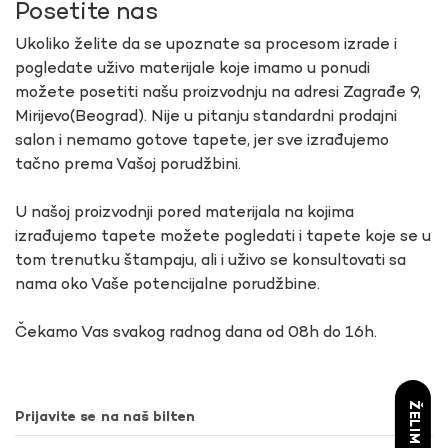
Posetite nas
Ukoliko želite da se upoznate sa procesom izrade i
pogledate uživo materijale koje imamo u ponudi
možete posetiti našu proizvodnju na adresi Zagrađe 9,
Mirijevo(Beograd). Nije u pitanju standardni prodajni
salon i nemamo gotove tapete, jer sve izrađujemo
tačno prema Vašoj porudžbini.
U našoj proizvodnji pored materijala na kojima
izrađujemo tapete možete pogledati i tapete koje se u
tom trenutku štampaju, ali i uživo se konsultovati sa
nama oko Vaše potencijalne porudžbine.
Čekamo Vas svakog radnog dana od 08h do 16h.
Prijavite se na naš bilten