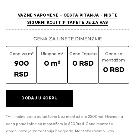
-
-
VAŽNE NAPOMENE
ČESTA PITANJA
NISTE
SIGURNI KOJI TIP TAPETE JE ZA VAS
CENA ZA UNETE DIMENZIJE
Cena za m²
Ukupno m²
Cena Tapeta
Cena sa
montažom
900
0 m²
0 RSD
0 RSD
RSD
DODAJ U KORPU
*Minimalna cena porudžbine bez montaže je 2500rsd. Minimalna
cena porudžbine sa montažom je 6200rsd. Cena montaže
obračunata je za teritoriju Beograda. Montaže radimo i van