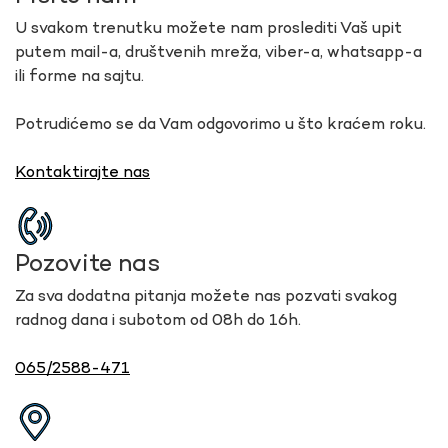
U svakom trenutku možete nam proslediti Vaš upit
putem mail-a, društvenih mreža, viber-a, whatsapp-a
ili forme na sajtu.
Potrudićemo se da Vam odgovorimo u što kraćem roku.
Kontaktirajte nas
Pozovite nas
Za sva dodatna pitanja možete nas pozvati svakog
radnog dana i subotom od 08h do 16h.
065/2588-471