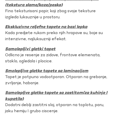
(tekstura slame/koze/peska)
Fino teksturisani papir, koji zbog svoje teksture
izgleda luksuznije u prostoru.
Ekskluzivne reljefne tapete na bazi lepka
Kada predjete rukom preko njih hrapave su, boje su
intenzivne, najluksuzniji efekat.
Samolepljivi glatki tapet
Odlicno je resenje za zidove, frontove elemenata,
staklo, ogledala i plocice.
Smolepljive glatke tapete sa laminacijom
Tapet je potpuno vodootporan. Otporan na grebanje,
zvrljanje, habanje.
Samolepljve glatke tapete sa zastitom(za kuhinje I
kupatila)
Dodatni deblji zastitni sloj, otporan na toplotu, paru,
jaku hemiju I grubo ciscenje.