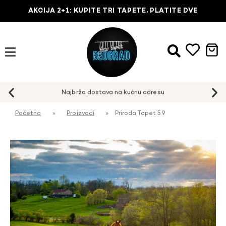
AKCIJA 2+1: KUPITE TRI TAPETE, PLATITE DVE
Najbrža dostava na kućnu adresu
Početna
»
Proizvodi
»
Priroda Tapet 59