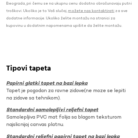
Beograda, pri čemu se na ukupnu cenu dodatno obračunavaju putni
troškovi. Ukoliko je to Vaš slučaj,
možete nas kontaktirati
za sve
dodatne informacije. Ukoliko želite montažu na stranici za
kupovinu u dodatnim napomenama upišite da želite montažu.
Tipovi tapeta
Papirni glatki tapet na bazi lepka
Tapet je pogodan za ravne zidove(ne moze se lepiti
na zidove sa tehnikom).
Standardni samolepljivi reljefni tapet
Samolepljiva PVC mat folija sa blagom teksturom
najslicnijoj canvas platnu.
Standardni reljefni papirni tapet na bazi lepka