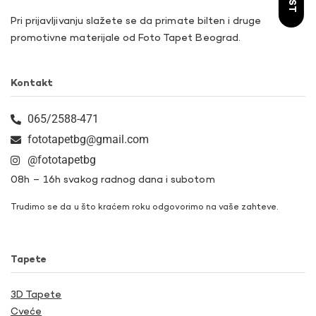
Pri prijavljivanju slažete se da primate bilten i druge
promotivne materijale od Foto Tapet Beograd.
Kontakt
065/2588-471
fototapetbg@gmail.com
@fototapetbg
08h – 16h svakog radnog dana i subotom
Trudimo se da u što kraćem roku odgovorimo na vaše zahteve.
Tapete
3D Tapete
Cveće