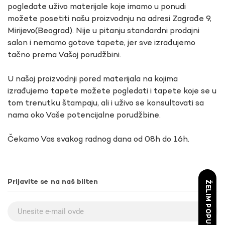
pogledate uživo materijale koje imamo u ponudi
možete posetiti našu proizvodnju na adresi Zagrađe 9,
Mirijevo(Beograd). Nije u pitanju standardni prodajni
salon i nemamo gotove tapete, jer sve izrađujemo
tačno prema Vašoj porudžbini.
U našoj proizvodnji pored materijala na kojima
izrađujemo tapete možete pogledati i tapete koje se u
tom trenutku štampaju, ali i uživo se konsultovati sa
nama oko Vaše potencijalne porudžbine.
Čekamo Vas svakog radnog dana od 08h do 16h.
Prijavite se na naš bilten
ŽELIM POPUST