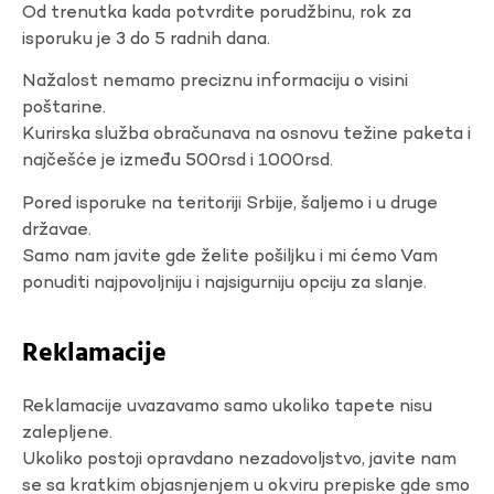
Od trenutka kada potvrdite porudžbinu, rok za
isporuku je 3 do 5 radnih dana.
Nažalost nemamo preciznu informaciju o visini
poštarine.
Kurirska služba obračunava na osnovu težine paketa i
najčešće je između 500rsd i 1000rsd.
Pored isporuke na teritoriji Srbije, šaljemo i u druge
državae.
Samo nam javite gde želite pošiljku i mi ćemo Vam
ponuditi najpovoljniju i najsigurniju opciju za slanje.
Reklamacije
Reklamacije uvazavamo samo ukoliko tapete nisu
zalepljene.
Ukoliko postoji opravdano nezadovoljstvo, javite nam
se sa kratkim objasnjenjem u okviru prepiske gde smo