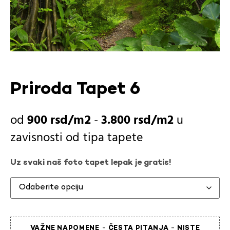
Priroda Tapet 6
900
rsd
-
3.800
rsd
u
zavisnosti od
tipa tapete
Uz svaki naš foto tapet lepak je gratis!
-
-
VAŽNE NAPOMENE
ČESTA PITANJA
NISTE