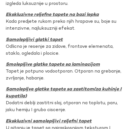
izgleda luksuznije u prostoru.
Ekskluzivne reljefne tapete na bazi lepka
Kada predjete rukom preko njih hrapave su, boje su
intenzivne, najluksuzniji efekat.
Samolepljivi glatki tapet
Odlicno je resenje za zidove, frontove elemenata,
staklo, ogledala i plocice.
Smolepljive glatke tapete sa laminacijom
Tapet je potpuno vodootporan. Otporan na grebanje,
zvrljanje, habanje.
Samolepljve glatke tapete sa zastitom(za kuhinje I
kupatila)
Dodatni deblji zastitni sloj, otporan na toplotu, paru,
jaku hemiju I grubo ciscenje.
Ekskluzivni samolepljivi reljefni tapet
U pitanju je tapet sa najraskosnijom teksturom I