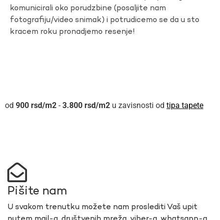
komunicirali oko porudzbine (posaljite nam
fotografiju/video snimak) i potrudicemo se da u sto
kracem roku pronadjemo resenje!
900
rsd
-
3.800
rsd
u zavisnosti od
tipa tapete
Pišite nam
U svakom trenutku možete nam proslediti Vaš upit
putem mail-a, društvenih mreža, viber-a, whatsapp-a