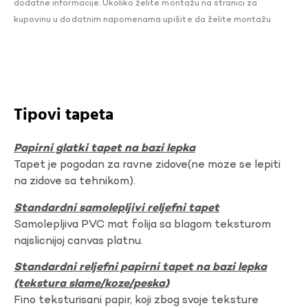
dodatne informacije. Ukoliko želite montažu na stranici za
kupovinu u dodatnim napomenama upišite da želite montažu.
Tipovi tapeta
Papirni glatki tapet na bazi lepka
Tapet je pogodan za ravne zidove(ne moze se lepiti
na zidove sa tehnikom).
Standardni samolepljivi reljefni tapet
Samolepljiva PVC mat folija sa blagom teksturom
najslicnijoj canvas platnu.
Standardni reljefni papirni tapet na bazi lepka
(tekstura slame/koze/peska)
Fino teksturisani papir, koji zbog svoje teksture