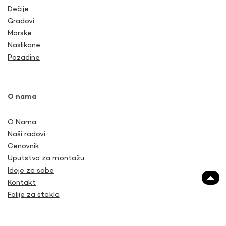
Dečije
Gradovi
Morske
Naslikane
Pozadine
O nama
O Nama
Naši radovi
Cenovnik
Uputstvo za montažu
Ideje za sobe
Kontakt
Folije za stakla