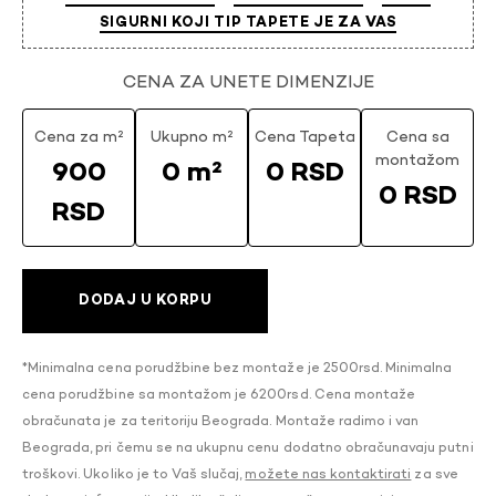
SIGURNI KOJI TIP TAPETE JE ZA VAS
CENA ZA UNETE DIMENZIJE
Cena za m²
Ukupno m²
Cena Tapeta
Cena sa
montažom
900
0 m²
0 RSD
0 RSD
RSD
DODAJ U KORPU
*Minimalna cena porudžbine bez montaže je 2500rsd. Minimalna
cena porudžbine sa montažom je 6200rsd. Cena montaže
obračunata je za teritoriju Beograda. Montaže radimo i van
Beograda, pri čemu se na ukupnu cenu dodatno obračunavaju putni
troškovi. Ukoliko je to Vaš slučaj,
možete nas kontaktirati
za sve