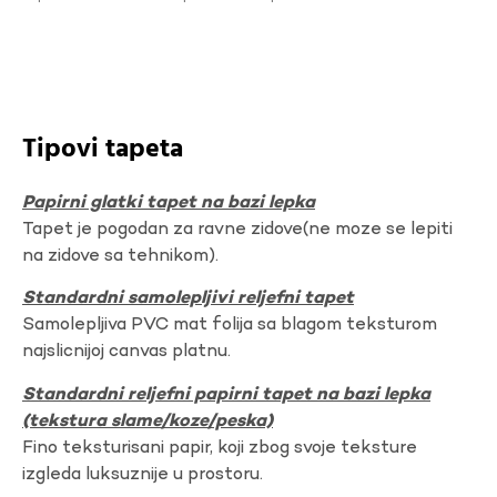
Tipovi tapeta
Papirni glatki tapet na bazi lepka
Tapet je pogodan za ravne zidove(ne moze se lepiti
na zidove sa tehnikom).
Standardni samolepljivi reljefni tapet
Samolepljiva PVC mat folija sa blagom teksturom
najslicnijoj canvas platnu.
Standardni reljefni papirni tapet na bazi lepka
(tekstura slame/koze/peska)
Fino teksturisani papir, koji zbog svoje teksture
izgleda luksuznije u prostoru.