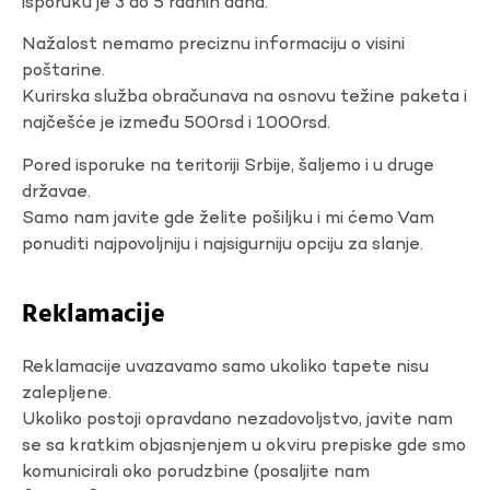
isporuku je 3 do 5 radnih dana.
Nažalost nemamo preciznu informaciju o visini
poštarine.
Kurirska služba obračunava na osnovu težine paketa i
najčešće je između 500rsd i 1000rsd.
Pored isporuke na teritoriji Srbije, šaljemo i u druge
državae.
Samo nam javite gde želite pošiljku i mi ćemo Vam
ponuditi najpovoljniju i najsigurniju opciju za slanje.
Reklamacije
Reklamacije uvazavamo samo ukoliko tapete nisu
zalepljene.
Ukoliko postoji opravdano nezadovoljstvo, javite nam
se sa kratkim objasnjenjem u okviru prepiske gde smo
komunicirali oko porudzbine (posaljite nam