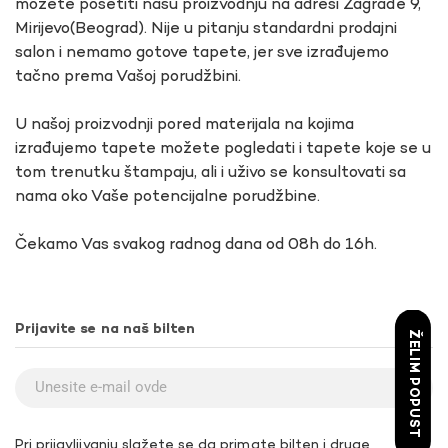
možete posetiti našu proizvodnju na adresi Zagrađe 9,
Mirijevo(Beograd). Nije u pitanju standardni prodajni
salon i nemamo gotove tapete, jer sve izrađujemo
tačno prema Vašoj porudžbini.
U našoj proizvodnji pored materijala na kojima
izrađujemo tapete možete pogledati i tapete koje se u
tom trenutku štampaju, ali i uživo se konsultovati sa
nama oko Vaše potencijalne porudžbine.
Čekamo Vas svakog radnog dana od 08h do 16h.
Prijavite se na naš bilten
ŽELIM POPUST
Pri prijavljivanju slažete se da primate bilten i druge