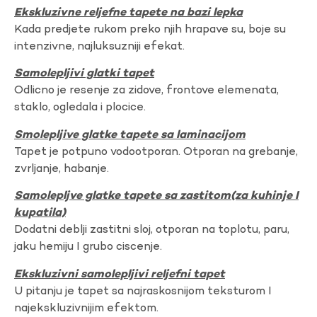
Ekskluzivne reljefne tapete na bazi lepka
Kada predjete rukom preko njih hrapave su, boje su
intenzivne, najluksuzniji efekat.
Samolepljivi glatki tapet
Odlicno je resenje za zidove, frontove elemenata,
staklo, ogledala i plocice.
Smolepljive glatke tapete sa laminacijom
Tapet je potpuno vodootporan. Otporan na grebanje,
zvrljanje, habanje.
Samolepljve glatke tapete sa zastitom(za kuhinje I
kupatila)
Dodatni deblji zastitni sloj, otporan na toplotu, paru,
jaku hemiju I grubo ciscenje.
Ekskluzivni samolepljivi reljefni tapet
U pitanju je tapet sa najraskosnijom teksturom I
najekskluzivnijim efektom.