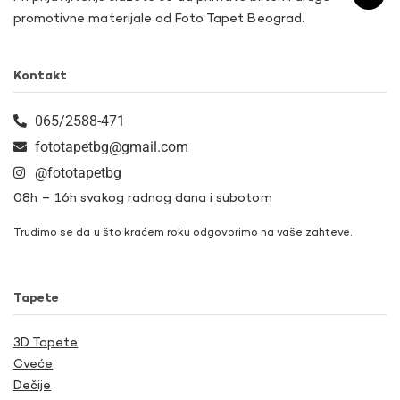
promotivne materijale od Foto Tapet Beograd.
Kontakt
065/2588-471
fototapetbg@gmail.com
@fototapetbg
08h – 16h svakog radnog dana i subotom
Trudimo se da u što kraćem roku odgovorimo na vaše zahteve.
Tapete
3D Tapete
Cveće
Dečije