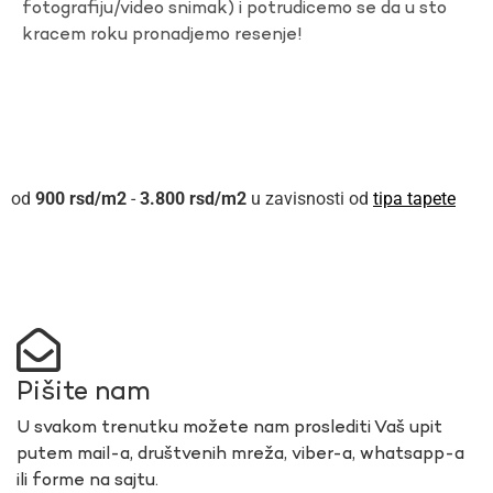
fotografiju/video snimak) i potrudicemo se da u sto
kracem roku pronadjemo resenje!
900
rsd
-
3.800
rsd
u zavisnosti od
tipa tapete
Pišite nam
U svakom trenutku možete nam proslediti Vaš upit
putem mail-a, društvenih mreža, viber-a, whatsapp-a
ili forme na sajtu.