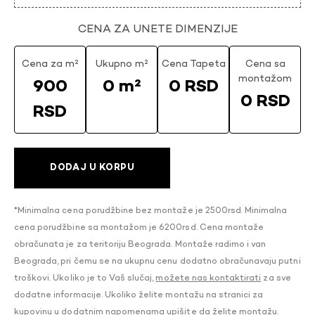
CENA ZA UNETE DIMENZIJE
Cena za m²
Ukupno m²
Cena Tapeta
Cena sa
montažom
900
0 m²
0 RSD
0 RSD
RSD
DODAJ U KORPU
*Minimalna cena porudžbine bez montaže je 2500rsd. Minimalna
cena porudžbine sa montažom je 6200rsd. Cena montaže
obračunata je za teritoriju Beograda. Montaže radimo i van
Beograda, pri čemu se na ukupnu cenu dodatno obračunavaju putni
troškovi. Ukoliko je to Vaš slučaj,
možete nas kontaktirati
za sve
dodatne informacije. Ukoliko želite montažu na stranici za
kupovinu u dodatnim napomenama upišite da želite montažu.