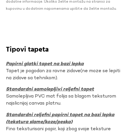
dodatne informacije. Ukoliko želite montažu na stranici za
kupovinu u dodatnim napomenama upišite da želite montažu.
Tipovi tapeta
Papirni glatki tapet na bazi lepka
Tapet je pogodan za ravne zidove(ne moze se lepiti
na zidove sa tehnikom).
Standardni samolepljivi reljefni tapet
Samolepljiva PVC mat folija sa blagom teksturom
najslicnijoj canvas platnu.
Standardni reljefni papirni tapet na bazi lepka
(tekstura slame/koze/peska)
Fino teksturisani papir, koji zbog svoje teksture