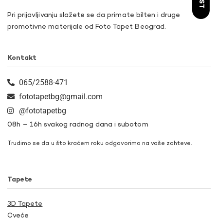
Pri prijavljivanju slažete se da primate bilten i druge
promotivne materijale od Foto Tapet Beograd.
Kontakt
065/2588-471
fototapetbg@gmail.com
@fototapetbg
08h – 16h svakog radnog dana i subotom
Trudimo se da u što kraćem roku odgovorimo na vaše zahteve.
Tapete
3D Tapete
Cveće