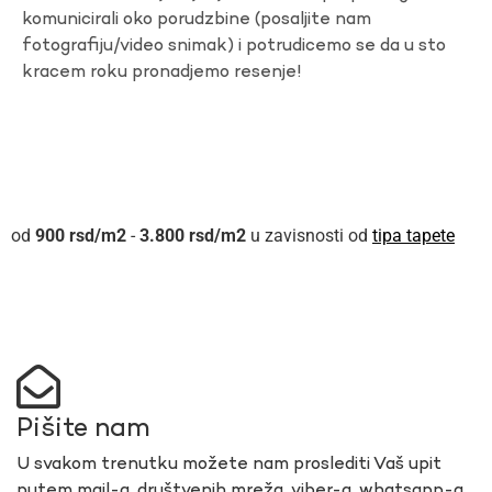
komunicirali oko porudzbine (posaljite nam
fotografiju/video snimak) i potrudicemo se da u sto
kracem roku pronadjemo resenje!
900
rsd
-
3.800
rsd
u zavisnosti od
tipa tapete
Pišite nam
U svakom trenutku možete nam proslediti Vaš upit
putem mail-a, društvenih mreža, viber-a, whatsapp-a