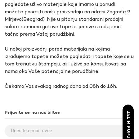
pogledate uživo materijale koje imamo u ponudi
možete posetiti našu proizvodnju na adresi Zagrađe 9,
Mirijevo(Beograd). Nije u pitanju standardni prodajni
salon i nemamo gotove tapete, jer sve izrađujemo
tačno prema Vašoj porudžbini.
U našoj proizvodnji pored materijala na kojima
izrađujemo tapete možete pogledati i tapete koje se u
tom trenutku štampaju, ali i uživo se konsultovati sa
nama oko Vaše potencijalne porudžbine.
Čekamo Vas svakog radnog dana od 08h do 16h.
Prijavite se na naš bilten
ŽELIM POPUST