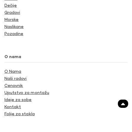
Dečije
Gradovi
Morske
Naslikane
Pozadine
O nama
O Nama
Naši radovi
Cenovnik
Uputstvo za montažu
Ideje za sobe
Kontakt
Folije za stakla