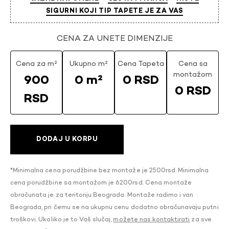
SIGURNI KOJI TIP TAPETE JE ZA VAS
CENA ZA UNETE DIMENZIJE
Cena za m²
Ukupno m²
Cena Tapeta
Cena sa
montažom
900
0 m²
0 RSD
0 RSD
RSD
DODAJ U KORPU
*Minimalna cena porudžbine bez montaže je 2500rsd. Minimalna
cena porudžbine sa montažom je 6200rsd. Cena montaže
obračunata je za teritoriju Beograda. Montaže radimo i van
Beograda, pri čemu se na ukupnu cenu dodatno obračunavaju putni
troškovi. Ukoliko je to Vaš slučaj,
možete nas kontaktirati
za sve