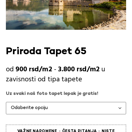
Priroda Tapet 65
900
rsd
-
3.800
rsd
u
zavisnosti od
tipa tapete
Uz svaki naš foto tapet lepak je gratis!
-
-
VAŽNE NAPOMENE
ČESTA PITANJA
NISTE