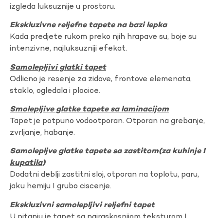
izgleda luksuznije u prostoru.
Ekskluzivne reljefne tapete na bazi lepka
Kada predjete rukom preko njih hrapave su, boje su
intenzivne, najluksuzniji efekat.
Samolepljivi glatki tapet
Odlicno je resenje za zidove, frontove elemenata,
staklo, ogledala i plocice.
Smolepljive glatke tapete sa laminacijom
Tapet je potpuno vodootporan. Otporan na grebanje,
zvrljanje, habanje.
Samolepljve glatke tapete sa zastitom(za kuhinje I
kupatila)
Dodatni deblji zastitni sloj, otporan na toplotu, paru,
jaku hemiju I grubo ciscenje.
Ekskluzivni samolepljivi reljefni tapet
U pitanju je tapet sa najraskosnijom teksturom I