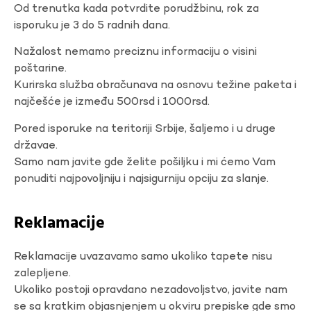
Od trenutka kada potvrdite porudžbinu, rok za
isporuku je 3 do 5 radnih dana.
Nažalost nemamo preciznu informaciju o visini
poštarine.
Kurirska služba obračunava na osnovu težine paketa i
najčešće je između 500rsd i 1000rsd.
Pored isporuke na teritoriji Srbije, šaljemo i u druge
državae.
Samo nam javite gde želite pošiljku i mi ćemo Vam
ponuditi najpovoljniju i najsigurniju opciju za slanje.
Reklamacije
Reklamacije uvazavamo samo ukoliko tapete nisu
zalepljene.
Ukoliko postoji opravdano nezadovoljstvo, javite nam
se sa kratkim objasnjenjem u okviru prepiske gde smo