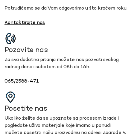
Potrudićemo se da Vam odgovorimo u što kraćem roku.
Kontaktirajte nas
Pozovite nas
Za sva dodatna pitanja možete nas pozvati svakog
radnog dana i subotom od 08h do 16h.
065/2588-471
Posetite nas
Ukoliko želite da se upoznate sa procesom izrade i
pogledate uživo materijale koje imamo u ponudi
možete posetiti našu proizvodnju na adresi Zagrađe 9,