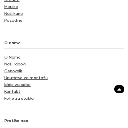
Gradovi
Morske
Naslikane
Pozadine
O nama
O Nama
Naši radovi
Cenovnik
Uputstvo za montažu
Ideje za sobe
Kontakt
Folije za stakla
Pratite nas