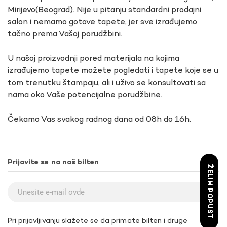
Mirijevo(Beograd). Nije u pitanju standardni prodajni
salon i nemamo gotove tapete, jer sve izrađujemo
tačno prema Vašoj porudžbini.
U našoj proizvodnji pored materijala na kojima
izrađujemo tapete možete pogledati i tapete koje se u
tom trenutku štampaju, ali i uživo se konsultovati sa
nama oko Vaše potencijalne porudžbine.
Čekamo Vas svakog radnog dana od 08h do 16h.
Prijavite se na naš bilten
ŽELIM POPUST
Pri prijavljivanju slažete se da primate bilten i druge