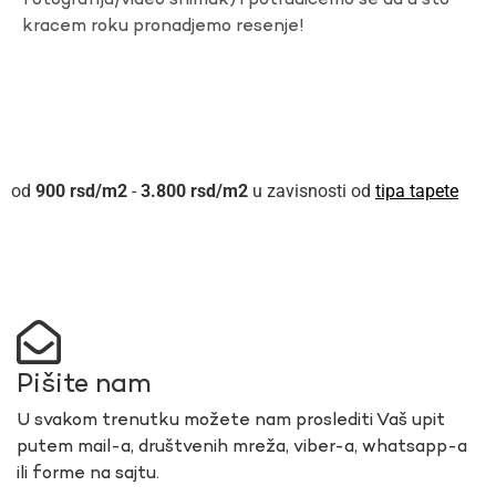
fotografiju/video snimak) i potrudicemo se da u sto
kracem roku pronadjemo resenje!
900
rsd
-
3.800
rsd
u zavisnosti od
tipa tapete
Pišite nam
U svakom trenutku možete nam proslediti Vaš upit
putem mail-a, društvenih mreža, viber-a, whatsapp-a
ili forme na sajtu.