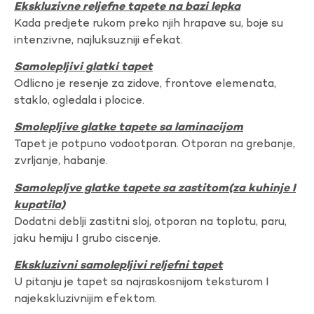
Ekskluzivne reljefne tapete na bazi lepka
Kada predjete rukom preko njih hrapave su, boje su
intenzivne, najluksuzniji efekat.
Samolepljivi glatki tapet
Odlicno je resenje za zidove, frontove elemenata,
staklo, ogledala i plocice.
Smolepljive glatke tapete sa laminacijom
Tapet je potpuno vodootporan. Otporan na grebanje,
zvrljanje, habanje.
Samolepljve glatke tapete sa zastitom(za kuhinje I
kupatila)
Dodatni deblji zastitni sloj, otporan na toplotu, paru,
jaku hemiju I grubo ciscenje.
Ekskluzivni samolepljivi reljefni tapet
U pitanju je tapet sa najraskosnijom teksturom I
najekskluzivnijim efektom.