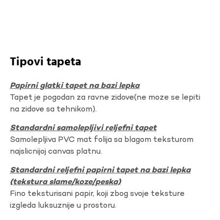
Tipovi tapeta
Papirni glatki tapet na bazi lepka
Tapet je pogodan za ravne zidove(ne moze se lepiti
na zidove sa tehnikom).
Standardni samolepljivi reljefni tapet
Samolepljiva PVC mat folija sa blagom teksturom
najslicnijoj canvas platnu.
Standardni reljefni papirni tapet na bazi lepka
(tekstura slame/koze/peska)
Fino teksturisani papir, koji zbog svoje teksture
izgleda luksuznije u prostoru.