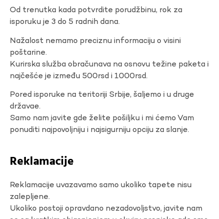
Od trenutka kada potvrdite porudžbinu, rok za
isporuku je 3 do 5 radnih dana.
Nažalost nemamo preciznu informaciju o visini
poštarine.
Kurirska služba obračunava na osnovu težine paketa i
najčešće je između 500rsd i 1000rsd.
Pored isporuke na teritoriji Srbije, šaljemo i u druge
državae.
Samo nam javite gde želite pošiljku i mi ćemo Vam
ponuditi najpovoljniju i najsigurniju opciju za slanje.
Reklamacije
Reklamacije uvazavamo samo ukoliko tapete nisu
zalepljene.
Ukoliko postoji opravdano nezadovoljstvo, javite nam