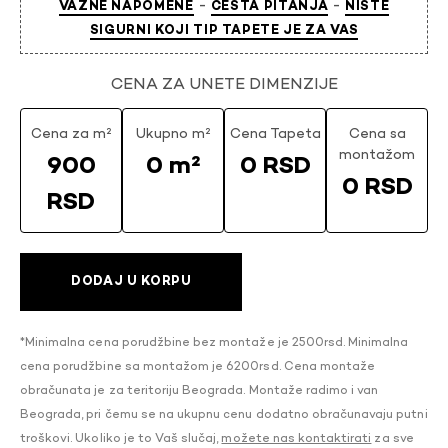
-
-
VAŽNE NAPOMENE
ČESTA PITANJA
NISTE
SIGURNI KOJI TIP TAPETE JE ZA VAS
CENA ZA UNETE DIMENZIJE
Cena za m²
Ukupno m²
Cena Tapeta
Cena sa
montažom
900
0 m²
0 RSD
0 RSD
RSD
DODAJ U KORPU
*Minimalna cena porudžbine bez montaže je 2500rsd. Minimalna
cena porudžbine sa montažom je 6200rsd. Cena montaže
obračunata je za teritoriju Beograda. Montaže radimo i van
Beograda, pri čemu se na ukupnu cenu dodatno obračunavaju putni
troškovi. Ukoliko je to Vaš slučaj,
možete nas kontaktirati
za sve