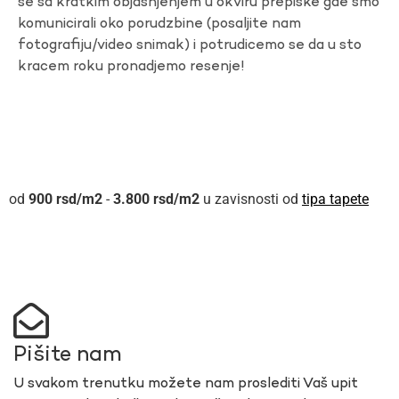
se sa kratkim objasnjenjem u okviru prepiske gde smo
komunicirali oko porudzbine (posaljite nam
fotografiju/video snimak) i potrudicemo se da u sto
kracem roku pronadjemo resenje!
900
rsd
-
3.800
rsd
u zavisnosti od
tipa tapete
Pišite nam
U svakom trenutku možete nam proslediti Vaš upit