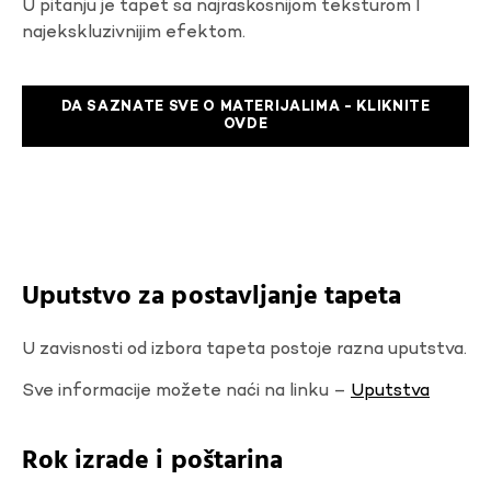
U pitanju je tapet sa najraskosnijom teksturom I
najekskluzivnijim efektom.
DA SAZNATE SVE O MATERIJALIMA - KLIKNITE
OVDE
Uputstvo za postavljanje tapeta
U zavisnosti od izbora tapeta postoje razna uputstva.
Sve informacije možete naći na linku –
Uputstva
Rok izrade i poštarina