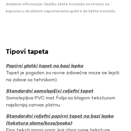
dodatne informacije. Ukoliko želite montažu na stranici za
kupovinu u dodatnim napomenama upišite da želite montažu.
Tipovi tapeta
Papirni glatki tapet na bazi lepka
Tapet je pogodan za ravne zidove(ne moze se lepiti
na zidove sa tehnikom).
Standardni samolepljivi reljefni tapet
Samolepljiva PVC mat folija sa blagom teksturom
najslicnijoj canvas platnu.
Standardni reljefni papirni tapet na bazi lepka
(tekstura slame/koze/peska)
Fino teksturisani papir, koji zbog svoje teksture