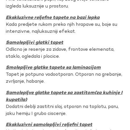
izgleda luksuznije u prostoru.
Ekskluzivne reljefne tapete na bazi lepka
Kada predjete rukom preko njih hrapave su, boje su
intenzivne, najluksuzniji efekat.
Samolepljivi glatki tapet
Odlicno je resenje za zidove, frontove elemenata,
staklo, ogledala i plocice.
Smolepljive glatke tapete sa laminacijom
Tapet je potpuno vodootporan. Otporan na grebanje,
zvrljanje, habanje.
Samolepljve glatke tapete sa zastitom(za kuhinje I
kupatila)
Dodatni deblji zastitni sloj, otporan na toplotu, paru,
jaku hemiju I grubo ciscenje.
Ekskluzivni samolepljivi reljefni tapet