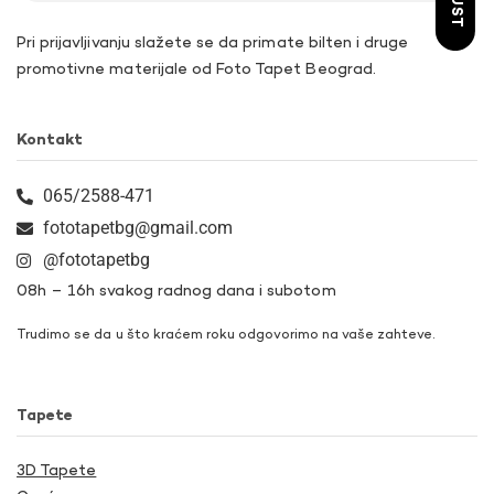
Pri prijavljivanju slažete se da primate bilten i druge
promotivne materijale od Foto Tapet Beograd.
Kontakt
065/2588-471
fototapetbg@gmail.com
@fototapetbg
08h – 16h svakog radnog dana i subotom
Trudimo se da u što kraćem roku odgovorimo na vaše zahteve.
Tapete
3D Tapete