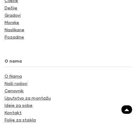
Cveće
Dečije
Gradovi
Morske
Naslikane
Pozadine
O nama
O Nama
Naši radovi
Cenovnik
Uputstvo za montažu
Ideje za sobe
Kontakt
Folije za stakla