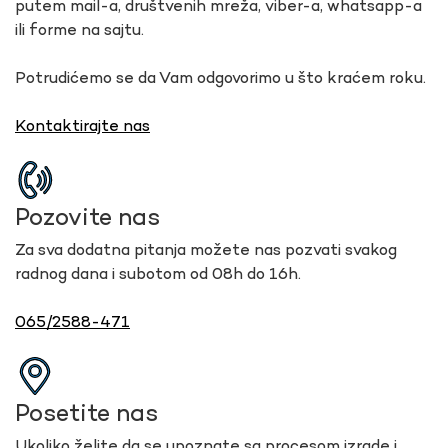
putem mail-a, društvenih mreža, viber-a, whatsapp-a
ili forme na sajtu.
Potrudićemo se da Vam odgovorimo u što kraćem roku.
Kontaktirajte nas
Pozovite nas
Za sva dodatna pitanja možete nas pozvati svakog
radnog dana i subotom od 08h do 16h.
065/2588-471
Posetite nas
Ukoliko želite da se upoznate sa procesom izrade i