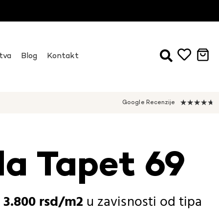
tva
Blog
Kontakt
★
★
★
★
★
Google Recenzije
da Tapet 69
-
3.800
rsd
u zavisnosti od
tipa