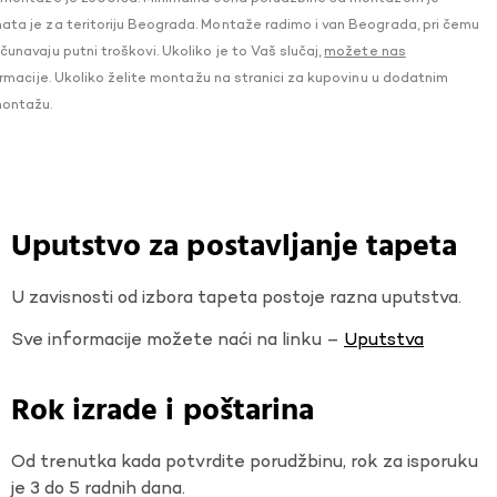
a je za teritoriju Beograda. Montaže radimo i van Beograda, pri čemu
navaju putni troškovi. Ukoliko je to Vaš slučaj,
možete nas
macije. Ukoliko želite montažu na stranici za kupovinu u dodatnim
montažu.
Uputstvo za postavljanje tapeta
U zavisnosti od izbora tapeta postoje razna uputstva.
Sve informacije možete naći na linku –
Uputstva
Rok izrade i poštarina
Od trenutka kada potvrdite porudžbinu, rok za isporuku
je 3 do 5 radnih dana.