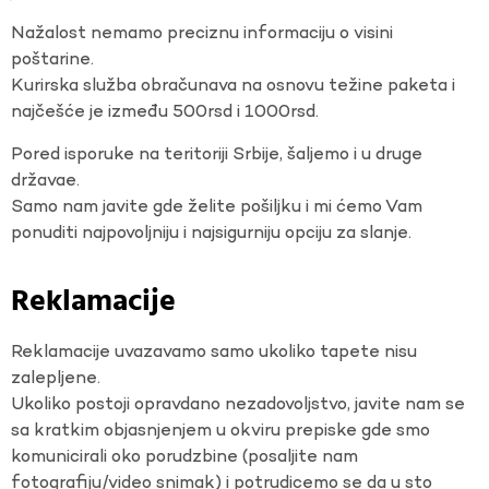
Nažalost nemamo preciznu informaciju o visini
poštarine.
Kurirska služba obračunava na osnovu težine paketa i
najčešće je između 500rsd i 1000rsd.
Pored isporuke na teritoriji Srbije, šaljemo i u druge
državae.
Samo nam javite gde želite pošiljku i mi ćemo Vam
ponuditi najpovoljniju i najsigurniju opciju za slanje.
Reklamacije
Reklamacije uvazavamo samo ukoliko tapete nisu
zalepljene.
Ukoliko postoji opravdano nezadovoljstvo, javite nam se
sa kratkim objasnjenjem u okviru prepiske gde smo
komunicirali oko porudzbine (posaljite nam
fotografiju/video snimak) i potrudicemo se da u sto