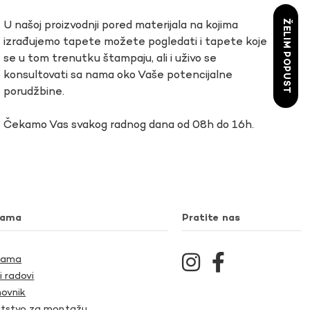
ŽELIM POPUST
U našoj proizvodnji pored materijala na kojima
izrađujemo tapete možete pogledati i tapete koje
se u tom trenutku štampaju, ali i uživo se
konsultovati sa nama oko Vaše potencijalne
porudžbine.
Čekamo Vas svakog radnog dana od 08h do 16h.
nama
Pratite nas
Nama
i radovi
ovnik
tstvo za montažu