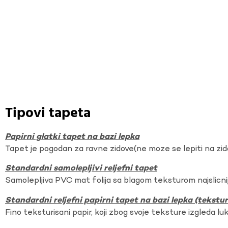
Tipovi tapeta
Papirni glatki tapet na bazi lepka
Tapet je pogodan za ravne zidove(ne moze se lepiti na zi
Standardni samolepljivi reljefni tapet
Samolepljiva PVC mat folija sa blagom teksturom najslicnij
Standardni reljefni papirni tapet na bazi lepka (tekst
Fino teksturisani papir, koji zbog svoje teksture izgleda lu