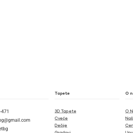
Tapete
O 
-471
3D Tapete
O 
Cveće
Naš
tbg@gmail.com
Dečije
Cen
etbg
Gradovi
Upu