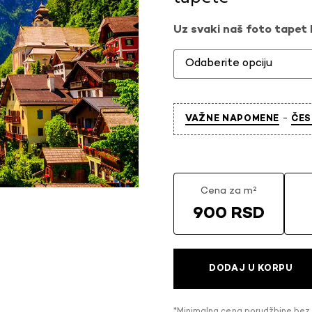
Uz svaki naš foto tapet l
-
VAŽNE NAPOMENE
ČES
Cena za m²
900 RSD
DODAJ U KORPU
*Minimalna cena porudžbine bez