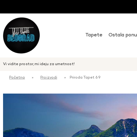
Tapete
Ostala pon
Vi vidite prostor, mi ideju za umetnost!
Početna
»
Proizvodi
»
Priroda Tapet 69