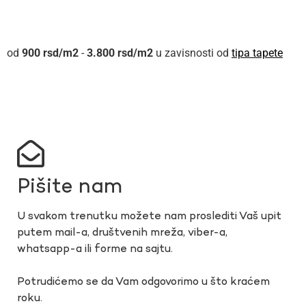
900
rsd
-
3.800
rsd
u zavisnosti od
tipa tapete
Pišite nam
U svakom trenutku možete nam proslediti Vaš upit
putem mail-a, društvenih mreža, viber-a,
whatsapp-a ili forme na sajtu.
Potrudićemo se da Vam odgovorimo u što kraćem
roku.