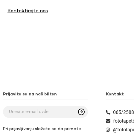
Kontaktirajte nas
Prijavite se na naš bilten
Kontakt
065/2588
fototape
Pri prijavljivanju slažete se da primate
@fototap