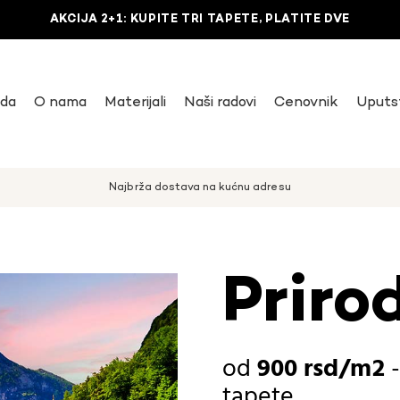
AKCIJA 2+1: KUPITE TRI TAPETE, PLATITE DVE
uda
O nama
Materijali
Naši radovi
Cenovnik
Uputs
Najbrža dostava na kućnu adresu
Priro
900
rsd
tapete