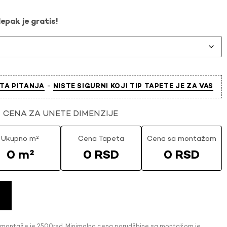
epak je gratis!
-
TA PITANJA
NISTE SIGURNI KOJI TIP TAPETE JE ZA VAS
CENA ZA UNETE DIMENZIJE
Ukupno m²
Cena Tapeta
Cena sa montažom
0 m²
0 RSD
0 RSD
 montaže je 2500rsd. Minimalna cena porudžbine sa montažom je