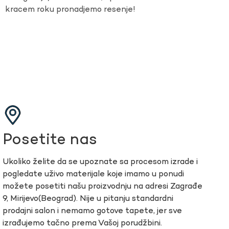
kracem roku pronadjemo resenje!
Posetite nas
Ukoliko želite da se upoznate sa procesom izrade i
pogledate uživo materijale koje imamo u ponudi
možete posetiti našu proizvodnju na adresi Zagrađe
9, Mirijevo(Beograd). Nije u pitanju standardni
prodajni salon i nemamo gotove tapete, jer sve
izrađujemo tačno prema Vašoj porudžbini.