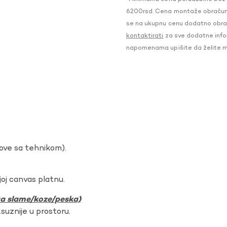
6200rsd. Cena montaže obračunat
se na ukupnu cenu dodatno obraču
kontaktirati
za sve dodatne infor
napomenama upišite da želite 
dove sa tehnikom).
oj canvas platnu.
ura slame/koze/peska)
ksuznije u prostoru.