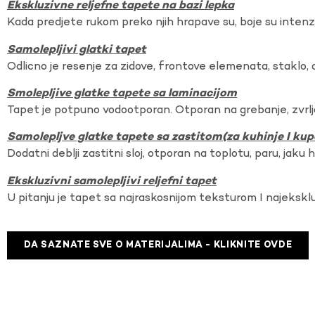
Ekskluzivne reljefne tapete na bazi lepka
Kada predjete rukom preko njih hrapave su, boje su intenzi
Samolepljivi glatki tapet
Odlicno je resenje za zidove, frontove elemenata, staklo, o
Smolepljive glatke tapete sa laminacijom
Tapet je potpuno vodootporan. Otporan na grebanje, zvrlj
Samolepljve glatke tapete sa zastitom(za kuhinje I kup
Dodatni deblji zastitni sloj, otporan na toplotu, paru, jaku 
Ekskluzivni samolepljivi reljefni tapet
U pitanju je tapet sa najraskosnijom teksturom I najekskl
DA SAZNATE SVE O MATERIJALIMA - KLIKNITE OVDE