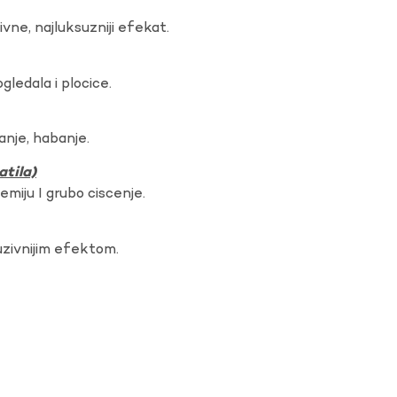
vne, najluksuzniji efekat.
gledala i plocice.
anje, habanje.
atila)
hemiju I grubo ciscenje.
uzivnijim efektom.