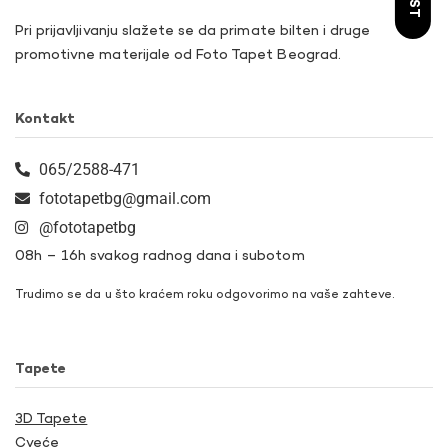
Pri prijavljivanju slažete se da primate bilten i druge
promotivne materijale od Foto Tapet Beograd.
Kontakt
065/2588-471
fototapetbg@gmail.com
@fototapetbg
08h – 16h svakog radnog dana i subotom
Trudimo se da u što kraćem roku odgovorimo na vaše zahteve.
Tapete
3D Tapete
Cveće