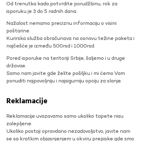
Od trenutka kada potvrdite porudžbinu, rok za
isporuku je 3 do 5 radnih dana.
Nažalost nemamo preciznu informaciju o visini
poštarine.
Kurirska služba obračunava na osnovu težine paketa i
najčešće je između 500rsd i 1000rsd.
Pored isporuke na teritoriji Srbije, šaljemo i u druge
državae.
Samo nam javite gde želite pošiljku i mi ćemo Vam
ponuditi najpovoljniju i najsigurniju opciju za slanje.
Reklamacije
Reklamacije uvazavamo samo ukoliko tapete nisu
zalepljene.
Ukoliko postoji opravdano nezadovoljstvo, javite nam
se sa kratkim objasnjenjem u okviru prepiske gde smo