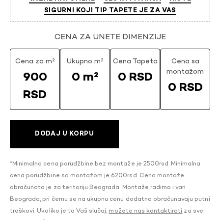
SIGURNI KOJI TIP TAPETE JE ZA VAS
CENA ZA UNETE DIMENZIJE
Cena za m²
Ukupno m²
Cena Tapeta
Cena sa
montažom
900
0 m²
0 RSD
0 RSD
RSD
DODAJ U KORPU
*Minimalna cena porudžbine bez montaže je 2500rsd. Minimalna
cena porudžbine sa montažom je 6200rsd. Cena montaže
obračunata je za teritoriju Beograda. Montaže radimo i van
Beograda, pri čemu se na ukupnu cenu dodatno obračunavaju putni
troškovi. Ukoliko je to Vaš slučaj,
možete nas kontaktirati
za sve