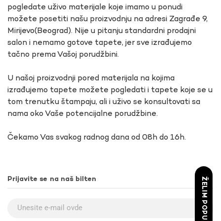
pogledate uživo materijale koje imamo u ponudi
možete posetiti našu proizvodnju na adresi Zagrađe 9,
Mirijevo(Beograd). Nije u pitanju standardni prodajni
salon i nemamo gotove tapete, jer sve izrađujemo
tačno prema Vašoj porudžbini.
U našoj proizvodnji pored materijala na kojima
izrađujemo tapete možete pogledati i tapete koje se u
tom trenutku štampaju, ali i uživo se konsultovati sa
nama oko Vaše potencijalne porudžbine.
Čekamo Vas svakog radnog dana od 08h do 16h.
Prijavite se na naš bilten
ŽELIM POPUST