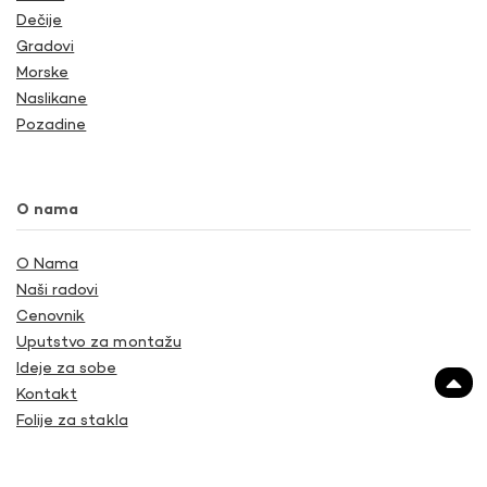
Dečije
Gradovi
Morske
Naslikane
Pozadine
O nama
O Nama
Naši radovi
Cenovnik
Uputstvo za montažu
Ideje za sobe
Kontakt
Folije za stakla