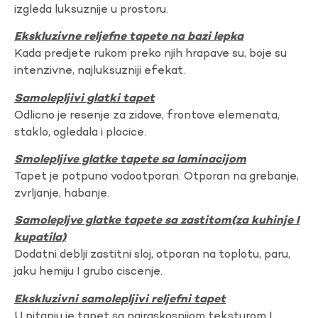
izgleda luksuznije u prostoru.
Ekskluzivne reljefne tapete na bazi lepka
Kada predjete rukom preko njih hrapave su, boje su
intenzivne, najluksuzniji efekat.
Samolepljivi glatki tapet
Odlicno je resenje za zidove, frontove elemenata,
staklo, ogledala i plocice.
Smolepljive glatke tapete sa laminacijom
Tapet je potpuno vodootporan. Otporan na grebanje,
zvrljanje, habanje.
Samolepljve glatke tapete sa zastitom(za kuhinje I
kupatila)
Dodatni deblji zastitni sloj, otporan na toplotu, paru,
jaku hemiju I grubo ciscenje.
Ekskluzivni samolepljivi reljefni tapet
U pitanju je tapet sa najraskosnijom teksturom I