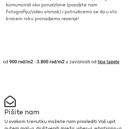
komunicirali oko porudzbine (posaljite nam
fotografiju/video snimak) i potrudicemo se da u sto
kracem roku pronadjemo resenje!
900
rsd
-
3.800
rsd
u zavisnosti od
tipa tapete
Pišite nam
U svakom trenutku možete nam proslediti Vaš upit
putem mail-a, društvenih mreža, viber-a, whatsapp-a