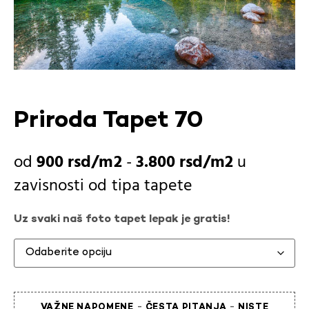
Priroda Tapet 70
900
rsd
-
3.800
rsd
u
zavisnosti od
tipa tapete
Uz svaki naš foto tapet lepak je gratis!
-
-
VAŽNE NAPOMENE
ČESTA PITANJA
NISTE