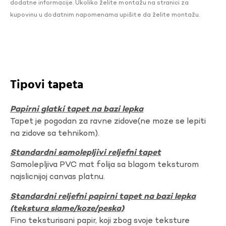
dodatne informacije. Ukoliko želite montažu na stranici za
kupovinu u dodatnim napomenama upišite da želite montažu.
Tipovi tapeta
Papirni glatki tapet na bazi lepka
Tapet je pogodan za ravne zidove(ne moze se lepiti
na zidove sa tehnikom).
Standardni samolepljivi reljefni tapet
Samolepljiva PVC mat folija sa blagom teksturom
najslicnijoj canvas platnu.
Standardni reljefni papirni tapet na bazi lepka
(tekstura slame/koze/peska)
Fino teksturisani papir, koji zbog svoje teksture